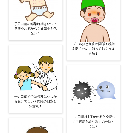
手足口病の感染時期はいつ？
発疹や水疱から？妊娠中も危
ない？
プール熱と免疫の関係！感染
を防ぐために知っておくべき
方法！
手足口病で予防接種はいつか
ら受けてよい？間隔の目安と
注意点！
手足口病は1度かかると免疫つ
く？何度も繰り返すのを防ぐ
には？