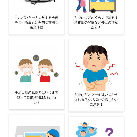
ヘルパンギーナに対する免疫
とびひはどのくらいで治る？
をつける最も効率的な方法！
幼稚園の登園など外出の注意
感染予防
点も！
手足口病の感染力はいつまで
とびひだとプールはいつから
強い？自粛期間はどれくら
入れる？かさぶたや治りかけ
い？
に注意！