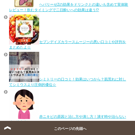
ヘパリーゼZの効果をドリンクとの違いも含めて実体験
レビュー！飲むタイミングで二日酔いへの効果は違う!?
セブンデイズカラースムージーの悪い口コミや評判を
まとめたよ☆
シミトリーの口コミ！効果はいつから？肌荒れに対し
てシミウスより圧倒的優位☆
赤ニキビの原因と治し方や潰し方！潰す時や治らない
時の注意点も
このページの先頭へ