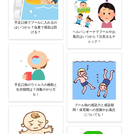
手足口病でプールに入れるの
はいつから？塩素で感染は防
ヘルパンギーナでプールやお
げる？
風呂はいつから？注意点もチ
ェック！
手足口病のウイルスの種類と
生存期間は？消毒のやり方
も！
プール熱の感染力と感染期
間！保育園への登園やお風呂
についても！