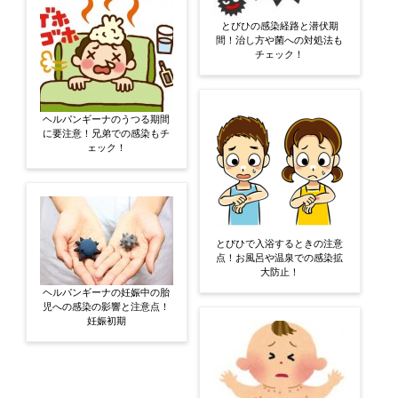
とびひの感染経路と潜伏期
間！治し方や菌への対処法も
チェック！
ヘルパンギーナのうつる期間
に要注意！兄弟での感染もチ
ェック！
とびひで入浴するときの注意
点！お風呂や温泉での感染拡
大防止！
ヘルパンギーナの妊娠中の胎
児への感染の影響と注意点！
妊娠初期