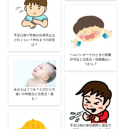
手足口病で学校の出席停止は
どれくらい？外出までの目安
は？
ヘルパンギーナのときの登園
許可証と注意点！幼稚園はい
つから？
あせもはうつる？とびひとの
違いや対処法と注意点！薬
も！
手足口病の潜伏期間と感染力