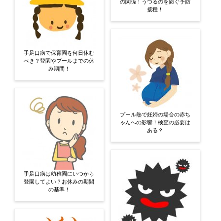
の関係！うつるのを防ぐ予防
接種！
手足口病で保育園を何日休む
べき？登園やプールまでの休
み期間！
プール熱で妊婦の場合の赤ち
ゃんへの影響！検査の必要は
ある？
手足口病は幼稚園にいつから
登園してよい？お休みの期間
の基準！