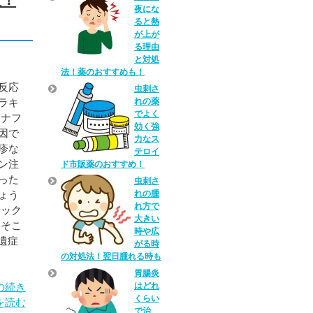
夜にな
ると熱
が上が
る理由
と対処
法！薬のおすすめも！
反応
虫刺さ
ラキ
れの薬
でよく
アナフ
効く強
因で
力なス
疹な
テロイ
ン注
ド市販薬のおすすめ！
った
虫刺さ
ょう
れの腫
れ方で
ョック
大きい
 そこ
時や広
遺症
がる時
の対処法！翌日腫れる時も
胃腸炎
はどれ
の続き
くらい
を読む
で治