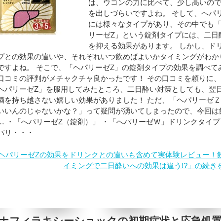
は、ウコンの力に比べて、少し高いの
を出しづらいですよね。 そして、ヘパ
には様々なタイプがあり、その中でも
リーゼZ」という錠剤タイプには、二日
を抑える効果があります。 しかし、ド
プとの効果の違いや、それぞれいつ飲めばよいかタイミングがわか
ですよね。 そこで、「ヘパリーゼZ」の錠剤タイプの効果を調べて
口コミの評判がメチャクチャ良かったです！ その口コミを頼りに
ヘパリーゼZ」を服用してみたところ、二日酔い対策としても、翌
酒を持ち越さない嬉しい効果がありました！ ただ、「ヘパリーゼ
いいんのじゃないかな？」って疑問が湧いてしまったので、今回は
… ・「へパリーゼZ（錠剤）」 ・「へパリーゼＷ」ドリンクタイプ
パリ・・・
ヘパリーゼZの効果をドリンクとの違いも含めて実体験レビュー！
イミングで二日酔いへの効果は違う!?」の続き
ナフィラキシーショックの初期症状と応急処