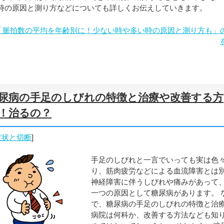
時の原因と測り方などについても詳しくお伝えしていきます。
「脈拍数の平均を年齢別に！少ない時や多い時の原因と測り方も」
尿病の手足のしびれの特徴と治療や改善する方
！治るの？
症状と切断
]
手足のしびれと一言でいっても実は色
り、筋肉疲労などによる血流障害とは
神経障害に伴うしびれや痛みがあって
一つの原因として糖尿病があります。 
で、糖尿病の手足のしびれの特徴と治
病院は何科か、改善する方法なども知