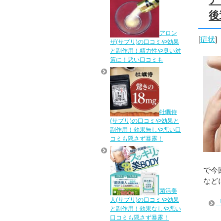
後
アロン
[
症状
]
ザ(サプリ)の口コミや効果
と副作用！精力性や臭い対
策に！悪い口コミも
牡蠣侍
(サプリ)の口コミや効果と
副作用！効果無しや悪い口
コミも隠さず暴露！
で今
など
菌活美
人(サプリ)の口コミや効果
と副作用！効果なしや悪い
口コミも隠さず暴露！