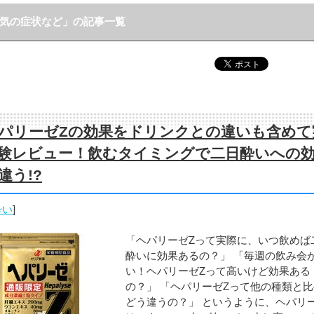
気の症状など」の記事一覧
パリーゼZの効果をドリンクとの違いも含めて
験レビュー！飲むタイミングで二日酔いへの
違う!?
酔い
]
「ヘパリーゼZって実際に、いつ飲めば
酔いに効果あるの？」 「毎週の飲み会
い！ヘパリーゼZって高いけど効果ある
の？」 「ヘパリーゼZって他の種類と
どう違うの？」 というように、ヘパリ