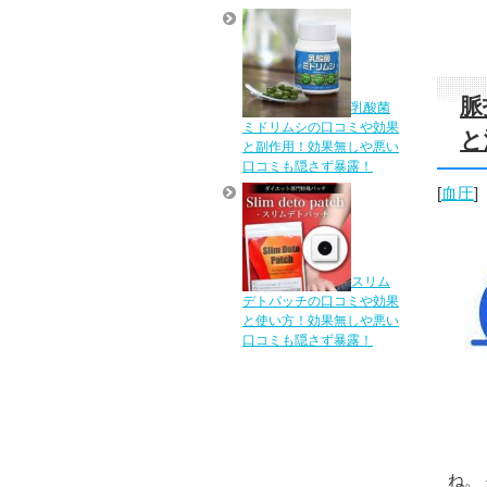
脈
乳酸菌
ミドリムシの口コミや効果
と
と副作用！効果無しや悪い
口コミも隠さず暴露！
[
血圧
]
スリム
デトパッチの口コミや効果
と使い方！効果無しや悪い
口コミも隠さず暴露！
ね。