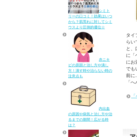
シミト
リーの口コミ！効果はいつ
から？肌荒れに対してシミ
ウスより圧倒的優位☆
タイ
らい
と、
に「
赤ニキ
にお
ビの原因と治し方や潰し
でも
方！潰す時や治らない時の
前に
注意点も
「へ
「
内出血
の原因や病気と治し方や治
るまでの期間！広がる時
は？
ア