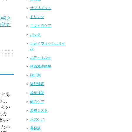
サプリメント
ドリンク
の続き
を読む
ニキビのケア
パック
ボディウォッシュオイ
ル
ボディミルク
体重減少効果
制汗剤
姿勢矯正
成長補助
々とあ
別に、
歯のケア
、その
炭酸ミスト
なの
爪のケア
療法で
りたい
美容液