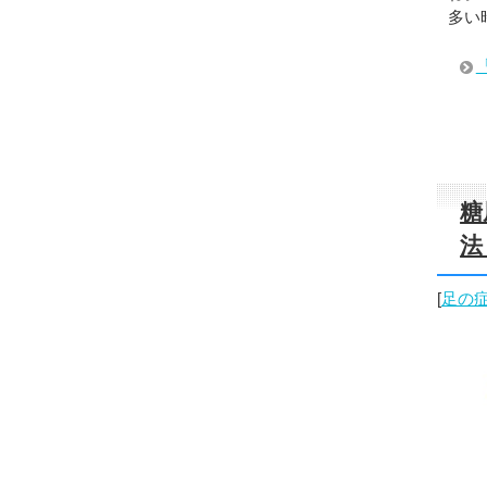
多い
糖
法
[
足の