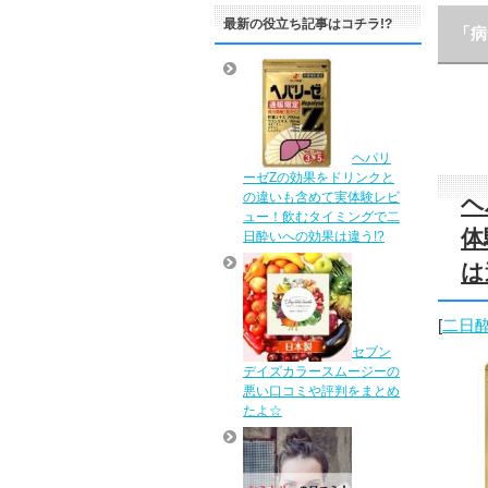
最新の役立ち記事はコチラ!?
「病
ヘパリ
ーゼZの効果をドリンクと
の違いも含めて実体験レビ
ヘ
ュー！飲むタイミングで二
体
日酔いへの効果は違う!?
は
[
二日
セブン
デイズカラースムージーの
悪い口コミや評判をまとめ
たよ☆