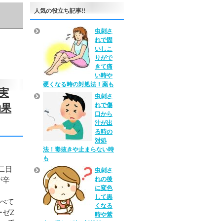
人気の役立ち記事!!
虫刺さ
れで固
いしこ
りがで
きて痛
い時や
硬くなる時の対処法！薬も
実
虫刺さ
れで傷
効果
口から
汁が出
る時の
対処
法！毒抜きや止まらない時
も
二日
虫刺さ
れの後
が辛
に変色
して黒
比べて
くなる
ーゼZ
時や紫