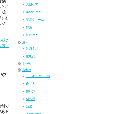
尿病
美肌ケア
ったこ
、糖
臭いのケア
善する
薬用クリーム
いき
酵素
髪のケア
の続き
成分
を読む
健康食品
化粧品
未分類
水素水
ボや
ランキング・比較
作り方
使い方
副作用
便利で
効果
がある