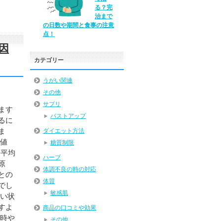
る？完
治まで
の日数や期間と食事の注意
点！
因
カテゴリー
うがい関連
その他
サプリ
ます
バストアップ
るに
ま
ダイエット方法
常値
糖質制限
と平均
ハーブ
原
体調不良の時の対応
との
体質
でし
敏感肌
ない状
すよ
商品の口コミや効果
い時や
その他