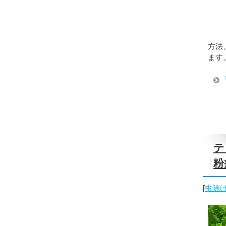
方法
ます
テ
粉
[
虫除