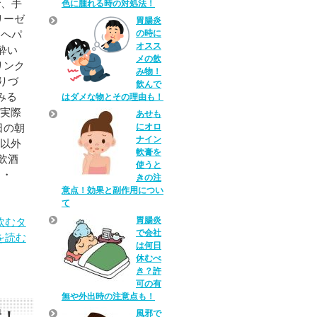
で、手
色に腫れる時の対処法！
リーゼ
胃腸炎
の時に
「ヘパ
オスス
酔い
メの飲
リンク
み物！
りづ
飲んで
みる
はダメな物とその理由も！
、実際
あせも
にオロ
日の朝
ナイン
Ｚ以外
軟膏を
飲酒
使うと
 ・
きの注
意点！効果と副作用につい
て
胃腸炎
飲むタ
で会社
を読む
は何日
休むべ
き？許
可の有
無や外出時の注意点も！
風邪で
置！