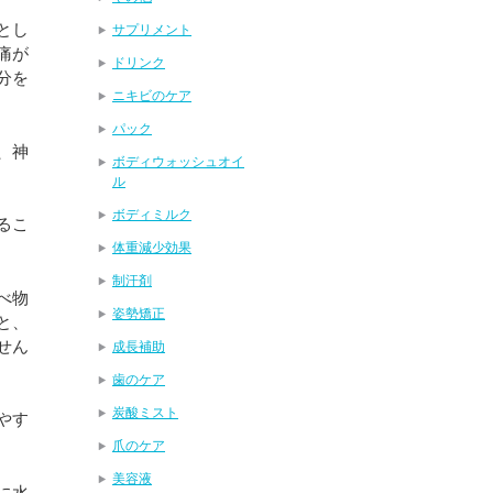
とし
サプリメント
痛が
ドリンク
分を
ニキビのケア
パック
、神
ボディウォッシュオイ
ル
ボディミルク
るこ
体重減少効果
制汗剤
べ物
姿勢矯正
と、
せん
成長補助
歯のケア
炭酸ミスト
やす
爪のケア
美容液
に水