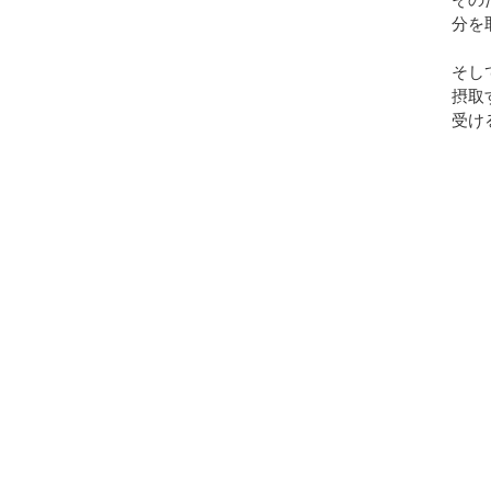
分を
そし
摂取
受け