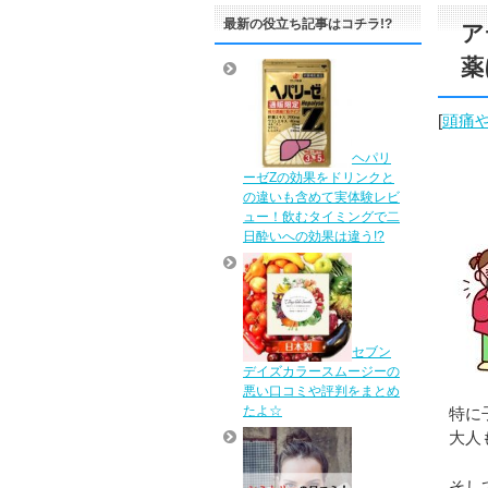
最新の役立ち記事はコチラ!?
ア
薬
[
頭痛
ヘパリ
ーゼZの効果をドリンクと
の違いも含めて実体験レビ
ュー！飲むタイミングで二
日酔いへの効果は違う!?
セブン
デイズカラースムージーの
悪い口コミや評判をまとめ
たよ☆
特に
大人
そし