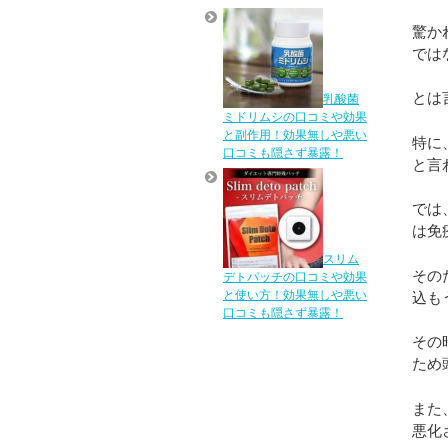
驚か
では
とは
乳酸菌
ミドリムシの口コミや効果
と副作用！効果無しや悪い
特に
口コミも隠さず暴露！
と言
では
は免
スリム
その
デトパッチの口コミや効果
と使い方！効果無しや悪い
込も
口コミも隠さず暴露！
その
ため
また
悪化