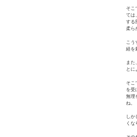
そこ
ては
する
柔ら
こう
経を
また
とに
そこ
を受
無理
ね。
しか
くな
その