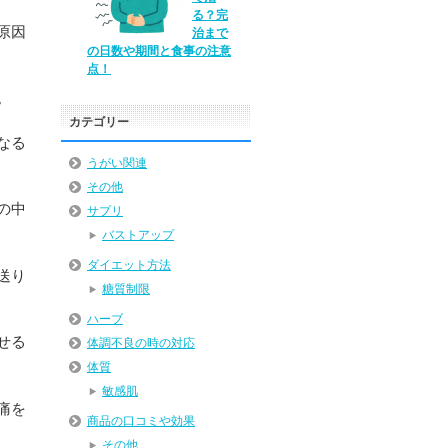
る？完
原因
治まで
の日数や期間と食事の注意
点！
。
カテゴリー
なる
うがい関連
その他
の中
サプリ
バストアップ
ダイエット方法
送り
糖質制限
ハーブ
せる
体調不良の時の対応
体質
敏感肌
痛を
商品の口コミや効果
その他