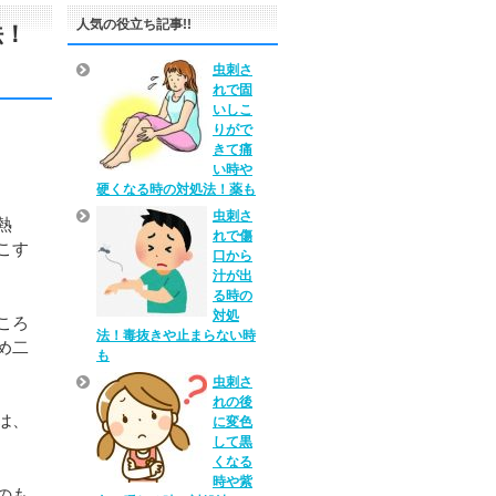
人気の役立ち記事!!
法！
虫刺さ
れで固
いしこ
りがで
きて痛
い時や
硬くなる時の対処法！薬も
虫刺さ
熱
れで傷
こす
口から
汁が出
る時の
対処
ころ
法！毒抜きや止まらない時
め二
も
虫刺さ
れの後
は、
に変色
して黒
くなる
時や紫
のも