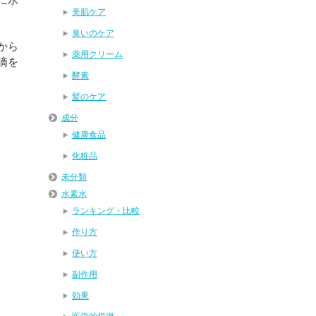
美肌ケア
臭いのケア
から
薬用クリーム
滴を
酵素
髪のケア
成分
健康食品
化粧品
未分類
水素水
ランキング・比較
作り方
使い方
副作用
効果