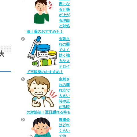
夜にな
ると熱
が上が
る理由
と対処
法！薬のおすすめも！
虫刺さ
れの薬
でよく
法
効く強
力なス
テロイ
ド市販薬のおすすめ！
虫刺さ
れの腫
れ方で
大きい
時や広
がる時
の対処法！翌日腫れる時も
胃腸炎
はどれ
くらい
で治