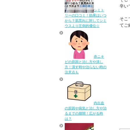
辛い
シミト
リーの口コミ！効果はいつ
そこ
から？肌荒れに対してシミ
てご
ウスより圧倒的優位☆
赤ニキ
ビの原因と治し方や潰し
方！潰す時や治らない時の
注意点も
内出血
の原因や病気と治し方や治
るまでの期間！広がる時
は？