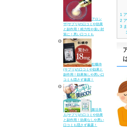
1
ア
アロン
2
ア
ザ(サプリ)の口コミや効果
3
ま
と副作用！精力性や臭い対
策に！悪い口コミも
牡蠣侍
(サプリ)の口コミや効果と
副作用！効果無しや悪い口
コミも隠さず暴露！
菌活美
人(サプリ)の口コミや効果
と副作用！効果なしや悪い
口コミも隠さず暴露！