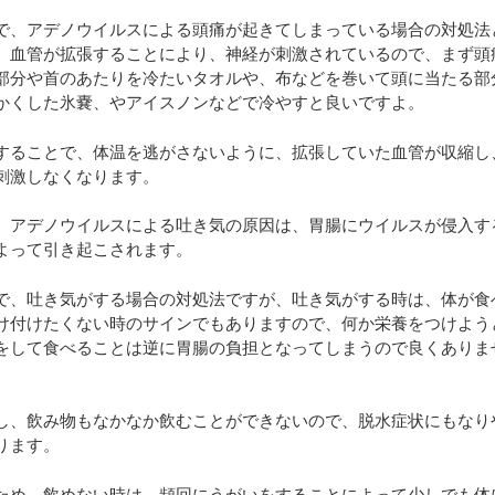
で、アデノウイルスによる頭痛が起きてしまっている場合の対処法
、血管が拡張することにより、神経が刺激されているので、まず頭
部分や首のあたりを冷たいタオルや、布などを巻いて頭に当たる部
かくした氷嚢、やアイスノンなどで冷やすと良いですよ。
することで、体温を逃がさないように、拡張していた血管が収縮し
刺激しなくなります。
、アデノウイルスによる吐き気の原因は、胃腸にウイルスが侵入す
よって引き起こされます。
で、吐き気がする場合の対処法ですが、吐き気がする時は、体が食
け付けたくない時のサインでもありますので、何か栄養をつけよう
をして食べることは逆に胃腸の負担となってしまうので良くありま
し、飲み物もなかなか飲むことができないので、脱水症状にもなり
ります。
ため、飲めない時は、頻回にうがいをすることによって少しでも体