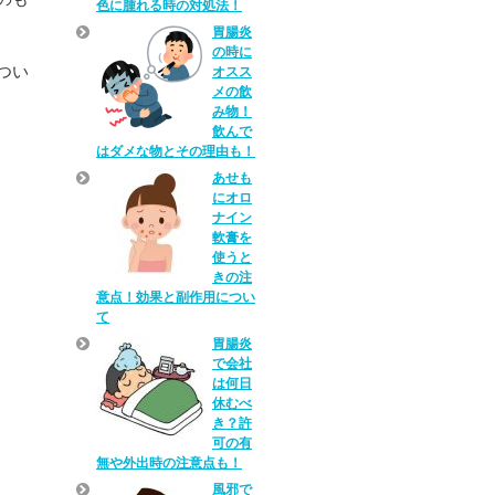
色に腫れる時の対処法！
胃腸炎
の時に
つい
オスス
メの飲
み物！
飲んで
はダメな物とその理由も！
あせも
にオロ
ナイン
軟膏を
使うと
きの注
意点！効果と副作用につい
て
胃腸炎
で会社
は何日
休むべ
き？許
可の有
無や外出時の注意点も！
風邪で