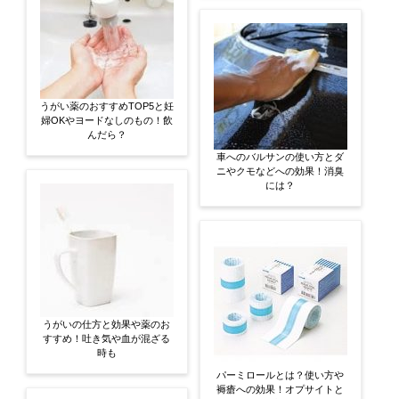
うがい薬のおすすめTOP5と妊
婦OKやヨードなしのもの！飲
んだら？
車へのバルサンの使い方とダ
ニやクモなどへの効果！消臭
には？
うがいの仕方と効果や薬のお
すすめ！吐き気や血が混ざる
時も
パーミロールとは？使い方や
褥瘡への効果！オプサイトと