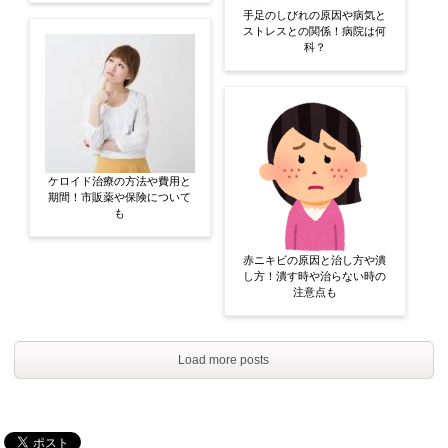
手足のしびれの原因や病気と
ストレスとの関係！病院は何
科？
ケロイド治療の方法や費用と
期間！市販薬や保険について
も
赤ニキビの原因と治し方や潰
し方！潰す時や治らない時の
注意点も
Load more posts