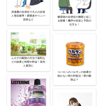
溶連菌の合併症で大人の症状
と発症確率！膀胱炎やリンパ
糖尿病の合併症の種類と起こ
節炎など
る順番！機序や症状と予防の
仕方も！
ムカデの駆除の方法で薬剤な
どの効果と時期や料金！室内
と庭別に
コバエへのバルサンの効果や
効かない時の対処法！卵の駆
除は？