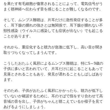
を果たす有毛細胞が傷害されることによって、電気信号がう
まく聴神経へ伝わらず音を感じることが難しくなるのです。
そして、ムンプス難聴は、片耳だけに急性発症することが多
く、耳下腺の腫れの強さとは無関係で、耳下腺が腫れない不
頸性感染（ウイルスに感染しても症状が出ない）でも起こる
ことがあります。
それから、重症化すると聴力が急激に低下し、高い音が聞き
取りづらくなってしまうんです。
こうしたおたふく風邪によるムンプス難聴は、特に5～9歳の
子供に多いと言われていて、片耳だけに起こることもあって
見落とされることもあり、発見が遅れることもしばしばあり
ます。
そのため、子供がおたふく風邪にかかったら、聴力が低下し
ていないか確認するために、耳のそばで指をすり合わせて高
音域の音を出し、子供がちゃんと聴こえているか様子を見て
あげるようにしましょう。