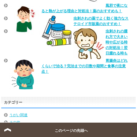
風邪で夜にな
ると熱が上がる理由と対処法！薬のおすすめも！
虫刺されの薬でよく効く強力なス
テロイド市販薬のおすすめ！
虫刺されの腫
れ方で大きい
時や広がる時
の対処法！翌
日腫れる時も
胃腸炎はどれ
くらいで治る？完治までの日数や期間と食事の注意
点！
カテゴリー
うがい関連
その他
サプリ
このページの先頭へ
バストアップ