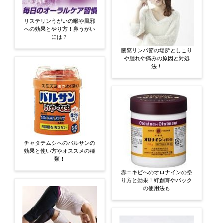
リステリンうがいの喉や風邪
への効果とやり方！鼻うがい
には？
腋窩リンパ節の場所としこり
や腫れや痛みの原因と対処
法！
チャタテムシへのバルサンの
効果と使い方やオススメの種
類！
赤ニキビへのオロナインの塗
り方と効果！絆創膏やパック
の使用法も