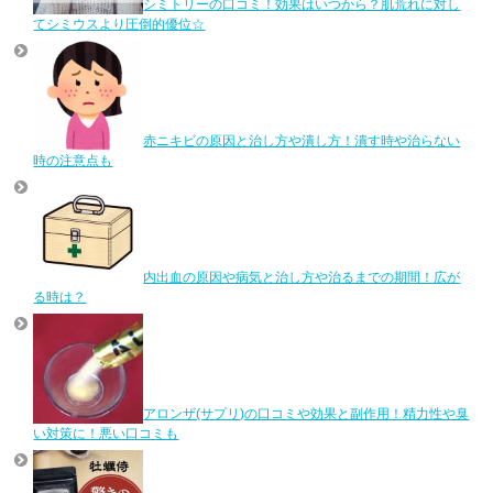
シミトリーの口コミ！効果はいつから？肌荒れに対し
てシミウスより圧倒的優位☆
赤ニキビの原因と治し方や潰し方！潰す時や治らない
時の注意点も
内出血の原因や病気と治し方や治るまでの期間！広が
る時は？
アロンザ(サプリ)の口コミや効果と副作用！精力性や臭
い対策に！悪い口コミも