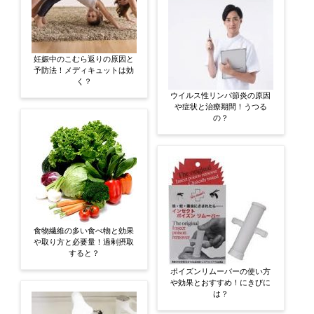
妊娠中のこむら返りの原因と
予防法！メディキュットは効
く？
ウイルス性リンパ節炎の原因
や症状と治療期間！うつる
の？
食物繊維の多い食べ物と効果
や取り方と必要量！過剰摂取
すると？
ポイズンリムーバーの使い方
や効果とおすすめ！にきびに
は？