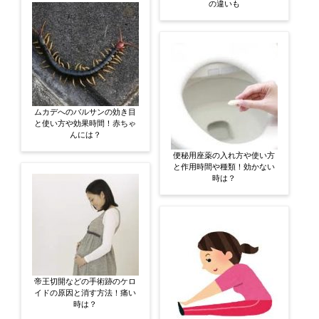
の違いも
ムカデへのバルサンの効き目
と使い方や効果時間！赤ちゃ
んには？
便秘用座薬の入れ方や使い方
と作用時間や種類！効かない
時は？
帝王切開などの手術跡のケロ
イドの原因と消す方法！痛い
時は？