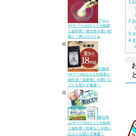
1
お
アロン
2
お
ザ(サプリ)の口コミや効果
と副作用！精力性や臭い対
3
大
策に！悪い口コミも
4
ま
牡蠣侍
(サプリ)の口コミや効果と
副作用！効果無しや悪い口
コミも隠さず暴露！
菌活美
人(サプリ)の口コミや効果
と副作用！効果なしや悪い
口コミも隠さず暴露！