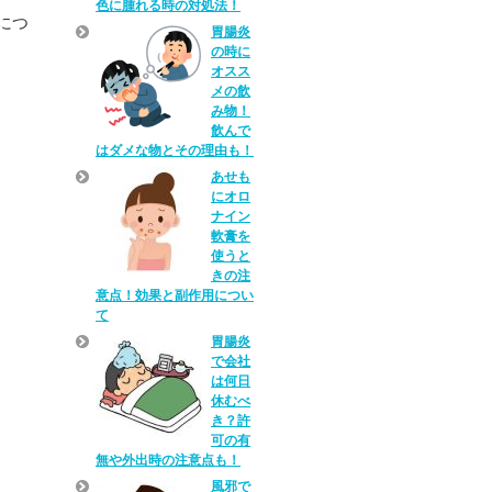
色に腫れる時の対処法！
につ
胃腸炎
の時に
オスス
メの飲
み物！
飲んで
はダメな物とその理由も！
あせも
にオロ
ナイン
軟膏を
使うと
きの注
意点！効果と副作用につい
て
胃腸炎
で会社
は何日
休むべ
き？許
可の有
無や外出時の注意点も！
風邪で