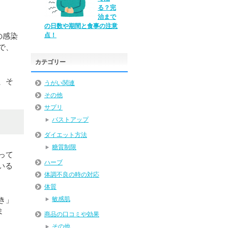
る？完
治まで
の日数や期間と食事の注意
点！
の感染
で、
カテゴリー
、そ
うがい関連
その他
サプリ
バストアップ
ダイエット方法
糖質制限
って
ハーブ
いる
体調不良の時の対応
体質
き」
敏感肌
ま
商品の口コミや効果
その他