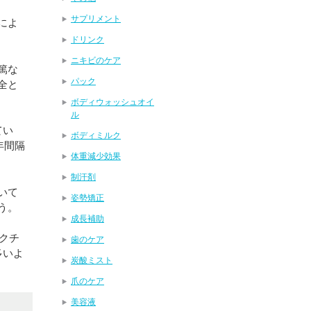
サプリメント
によ
ドリンク
ニキビのケア
篤な
パック
全と
ボディウォッシュオイ
ル
てい
ボディミルク
年間隔
体重減少効果
制汗剤
いて
姿勢矯正
う。
成長補助
クチ
歯のケア
多いよ
炭酸ミスト
爪のケア
美容液