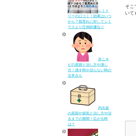
そこ
シミト
いて
リーの口コミ！効果はいつ
から？肌荒れに対してシミ
ウスより圧倒的優位☆
赤ニキ
ビの原因と治し方や潰し
方！潰す時や治らない時の
注意点も
内出血
の原因や病気と治し方や治
るまでの期間！広がる時
は？