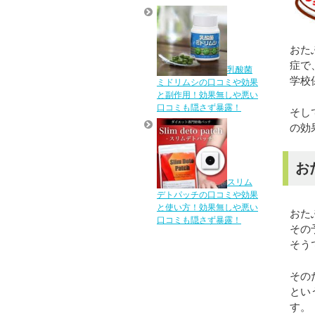
おた
症で
乳酸菌
学校
ミドリムシの口コミや効果
と副作用！効果無しや悪い
口コミも隠さず暴露！
そし
の効
お
スリム
デトパッチの口コミや効果
と使い方！効果無しや悪い
おた
口コミも隠さず暴露！
その
そう
その
とい
す。