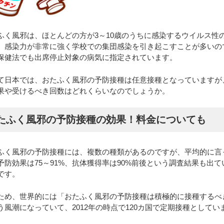
ふく風邪は、ほとんどの方が3～10歳のうちに感染するウイルス性
、感染力が非常に強く学校での集団感染を引き起こすことが多いの
保健法でも出席停止対象の病気に指定されています。
て日本では、おたふく風邪の予防接種は任意接種となっていますが
果や受けるべき回数はどれくらいなのでしょうか。
たふく風邪の予防接種の効果！料金についても
ふく風邪の予防接種には、複数の種類があるのですが、平均的に言
予防効果は75～91%、抗体獲得率は90%前後という調査結果も出て
です。
ため、世界的には「おたふく風邪の予防接種は積極的に接種するべ
う風潮になっていて、2012年の時点で120カ国で定期接種としてい