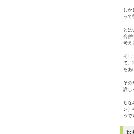
しか
って
とは
合併
考え
そし
て、
をあ
その
詳し
ちな
ン）
うで
お