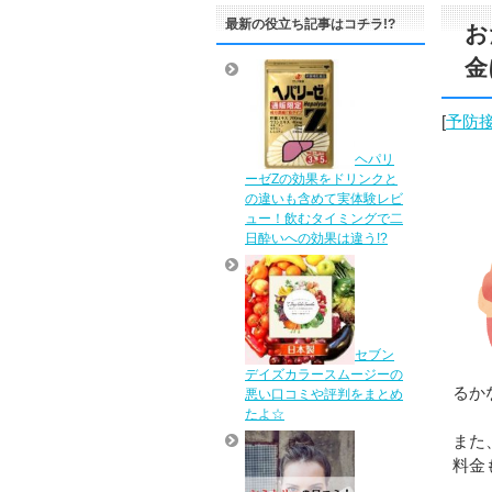
最新の役立ち記事はコチラ!?
お
金
[
予防
ヘパリ
ーゼZの効果をドリンクと
の違いも含めて実体験レビ
ュー！飲むタイミングで二
日酔いへの効果は違う!?
セブン
デイズカラースムージーの
るか
悪い口コミや評判をまとめ
たよ☆
また
料金