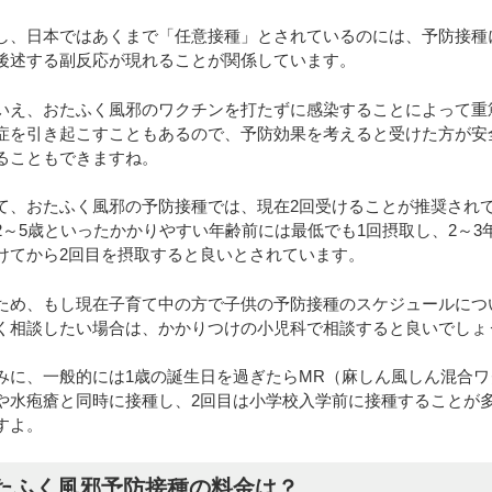
し、日本ではあくまで「任意接種」とされているのには、予防接種
後述する副反応が現れることが関係しています。
いえ、おたふく風邪のワクチンを打たずに感染することによって重
症を引き起こすこともあるので、予防効果を考えると受けた方が安
ることもできますね。
て、おたふく風邪の予防接種では、現在2回受けることが推奨され
2～5歳といったかかりやすい年齢前には最低でも1回摂取し、2～3
けてから2回目を摂取すると良いとされています。
ため、もし現在子育て中の方で子供の予防接種のスケジュールにつ
く相談したい場合は、かかりつけの小児科で相談すると良いでしょ
みに、一般的には1歳の誕生日を過ぎたらMR（麻しん風しん混合ワ
や水疱瘡と同時に接種し、2回目は小学校入学前に接種することが
すよ。
たふく風邪予防接種の料金は？