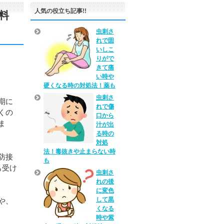
人気の役立ち記事!!
料
虫刺さ
れで固
いしこ
りがで
きて痛
い時や
硬くなる時の対処法！薬も
虫刺さ
期に
れで傷
くの
口から
ま
汁が出
る時の
対処
法！毒抜きや止まらない時
防接
も
も受け
虫刺さ
れの後
に変色
して黒
や、
くなる
時や紫