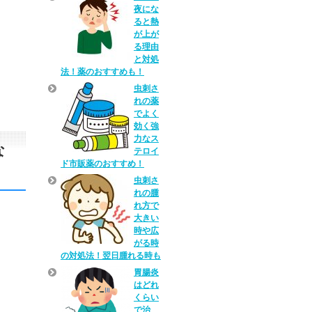
夜にな
ると熱
が上が
る理由
と対処
法！薬のおすすめも！
虫刺さ
れの薬
でよく
効く強
力なス
な
テロイ
ド市販薬のおすすめ！
虫刺さ
れの腫
れ方で
大きい
時や広
がる時
の対処法！翌日腫れる時も
胃腸炎
はどれ
くらい
で治