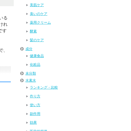
美肌ケア
臭いのケア
いる
薬用クリーム
けれ
です
酵素
髪のケア
成分
で、
健康食品
化粧品
未分類
水素水
ランキング・比較
作り方
使い方
副作用
効果