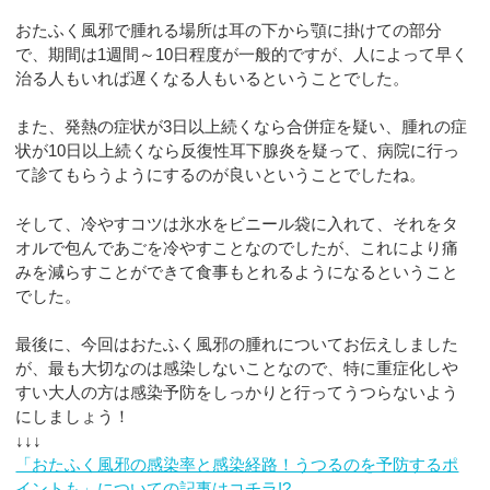
おたふく風邪で腫れる場所は耳の下から顎に掛けての部分
で、期間は1週間～10日程度が一般的ですが、人によって早く
治る人もいれば遅くなる人もいるということでした。
また、発熱の症状が3日以上続くなら合併症を疑い、腫れの症
状が10日以上続くなら反復性耳下腺炎を疑って、病院に行っ
て診てもらうようにするのが良いということでしたね。
そして、冷やすコツは氷水をビニール袋に入れて、それをタ
オルで包んであごを冷やすことなのでしたが、これにより痛
みを減らすことができて食事もとれるようになるということ
でした。
最後に、今回はおたふく風邪の腫れについてお伝えしました
が、最も大切なのは感染しないことなので、特に重症化しや
すい大人の方は感染予防をしっかりと行ってうつらないよう
にしましょう！
↓↓↓
「おたふく風邪の感染率と感染経路！うつるのを予防するポ
イントも」についての記事はコチラ!?