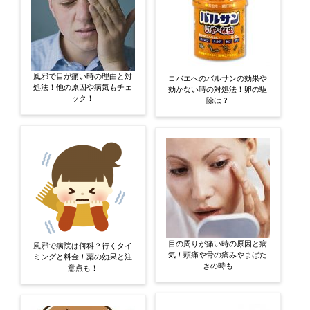
風邪で目が痛い時の理由と対
コバエへのバルサンの効果や
処法！他の原因や病気もチェ
効かない時の対処法！卵の駆
ック！
除は？
目の周りが痛い時の原因と病
風邪で病院は何科？行くタイ
気！頭痛や骨の痛みやまばた
ミングと料金！薬の効果と注
きの時も
意点も！