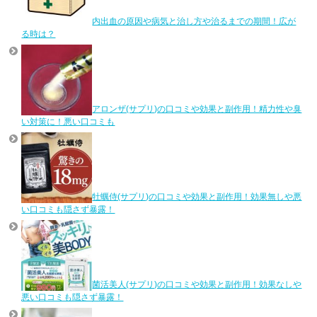
内出血の原因や病気と治し方や治るまでの期間！広が
る時は？
アロンザ(サプリ)の口コミや効果と副作用！精力性や臭
い対策に！悪い口コミも
牡蠣侍(サプリ)の口コミや効果と副作用！効果無しや悪
い口コミも隠さず暴露！
菌活美人(サプリ)の口コミや効果と副作用！効果なしや
悪い口コミも隠さず暴露！