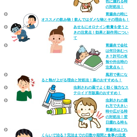
色に腫れる時
の対処法！
胃腸炎の時に
オススメの飲み物！飲んではダメな物とその理由も！
あせもにオロナイン軟膏を使うと
きの注意点！効果と副作用につい
て
胃腸炎で会社
は何日休むべ
き？許可の有
無や外出時の
注意点も！
風邪で夜にな
ると熱が上がる理由と対処法！薬のおすすめも！
虫刺されの薬でよく効く強力なス
テロイド市販薬のおすすめ！
虫刺されの腫
れ方で大きい
時や広がる時
の対処法！翌
日腫れる時も
胃腸炎はどれ
くらいで治る？完治までの日数や期間と食事の注意