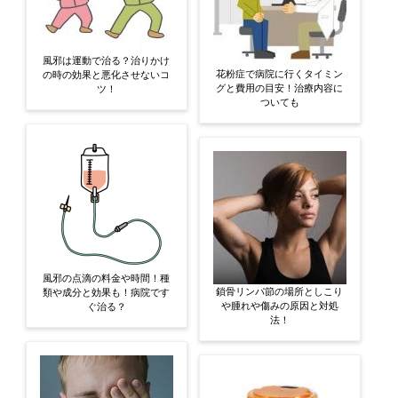
風邪は運動で治る？治りかけ
花粉症で病院に行くタイミン
の時の効果と悪化させないコ
グと費用の目安！治療内容に
ツ！
ついても
風邪の点滴の料金や時間！種
鎖骨リンパ節の場所としこり
類や成分と効果も！病院です
や腫れや傷みの原因と対処
ぐ治る？
法！