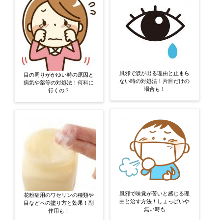
風邪で涙が出る理由と止まら
目の周りがかゆい時の原因と
ない時の対処法！片目だけの
病気や薬等の対処法！何科に
場合も！
行くの？
風邪で味覚が苦いと感じる理
花粉症用のワセリンの種類や
由と治す方法！しょっぱいや
目などへの塗り方と効果！副
無い時も
作用も！