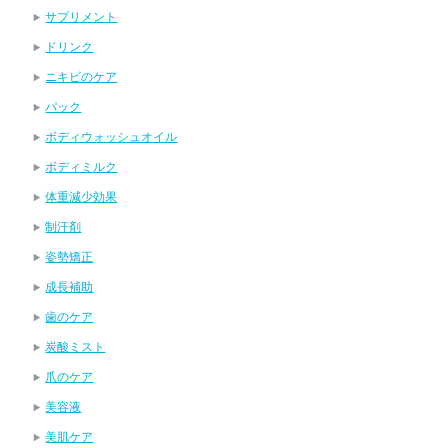
サプリメント
ドリンク
ニキビのケア
パック
ボディウォッシュオイル
ボディミルク
体重減少効果
制汗剤
姿勢矯正
成長補助
歯のケア
炭酸ミスト
爪のケア
美容液
美肌ケア