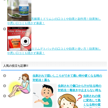
乳酸菌ミドリムシの口コミや効果と副作用！効果無し
や悪い口コミも隠さず暴露！
スリムデトパッチの口コミや効果と使い方！効果無し
や悪い口コミも隠さず暴露！
人気の役立ち記事!!
虫刺されで固いしこりができて痛い時や硬くなる時の
対処法！薬も
虫刺されで傷口から汁が出る時の
対処法！毒抜きや止まらない時も
虫刺されの後
に変色して黒
くなる時や紫