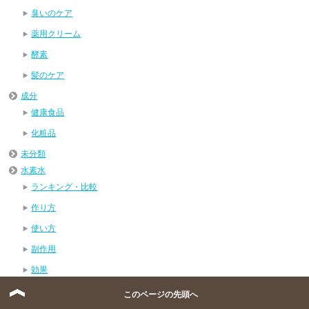
臭いのケア
薬用クリーム
酵素
髪のケア
成分
健康食品
化粧品
未分類
水素水
ランキング・比較
作り方
使い方
副作用
効果
医学的根拠
このページの先頭へ