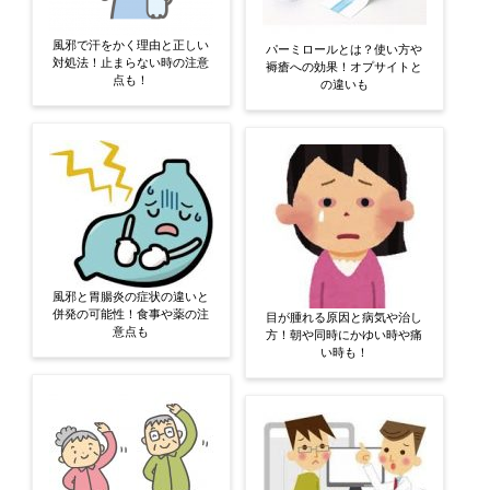
風邪で汗をかく理由と正しい
パーミロールとは？使い方や
対処法！止まらない時の注意
褥瘡への効果！オプサイトと
点も！
の違いも
風邪と胃腸炎の症状の違いと
併発の可能性！食事や薬の注
目が腫れる原因と病気や治し
意点も
方！朝や同時にかゆい時や痛
い時も！