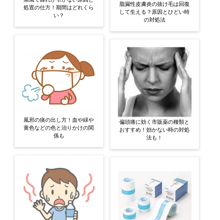
脂漏性皮膚炎の抜け毛は回復
処置の仕方！期間はどれくら
して生える？原因とひどい時
い？
の対処法
風邪の痰の出し方！血や緑や
偏頭痛に効く市販薬の種類と
黄色などの色と治りかけの関
おすすめ！効かない時の対処
係も
法も！