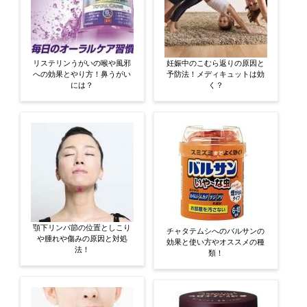
リステリンうがいの喉や風邪
妊娠中のこむら返りの原因と
への効果とやり方！鼻うがい
予防法！メディキュットは効
には？
く？
顎下リンパ節の位置としこり
チャタテムシへのバルサンの
や腫れや傷みの原因と対処
効果と使い方やオススメの種
法！
類！