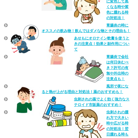
に変色して黒
くなる時や紫
色に腫れる時
の対処法！
胃腸炎の時に
オススメの飲み物！飲んではダメな物とその理由も！
あせもにオロナイン軟膏を使うと
きの注意点！効果と副作用につい
て
胃腸炎で会社
は何日休むべ
き？許可の有
無や外出時の
注意点も！
風邪で夜にな
ると熱が上がる理由と対処法！薬のおすすめも！
虫刺されの薬でよく効く強力なス
テロイド市販薬のおすすめ！
虫刺されの腫
れ方で大きい
時や広がる時
の対処法！翌
日腫れる時も