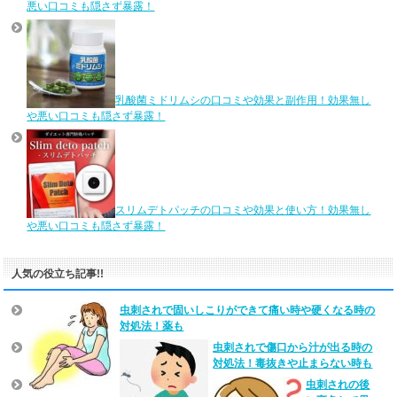
悪い口コミも隠さず暴露！
乳酸菌ミドリムシの口コミや効果と副作用！効果無し
や悪い口コミも隠さず暴露！
スリムデトパッチの口コミや効果と使い方！効果無し
や悪い口コミも隠さず暴露！
人気の役立ち記事!!
虫刺されで固いしこりができて痛い時や硬くなる時の
対処法！薬も
虫刺されで傷口から汁が出る時の
対処法！毒抜きや止まらない時も
虫刺されの後