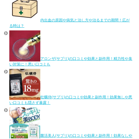
内出血の原因や病気と治し方や治るまでの期間！広が
る時は？
アロンザ(サプリ)の口コミや効果と副作用！精力性や臭
い対策に！悪い口コミも
牡蠣侍(サプリ)の口コミや効果と副作用！効果無しや悪
い口コミも隠さず暴露！
菌活美人(サプリ)の口コミや効果と副作用！効果なしや