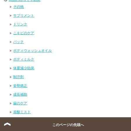
その他
サプリメント
ドリンク
ニキビのケア
パック
ボディウォッシュオイル
ボディミルク
体重減少効果
制汗剤
姿勢矯正
成長補助
歯のケア
炭酸ミスト
爪のケア
このページの先頭へ
美容液