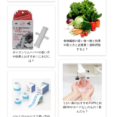
食物繊維の多い食べ物と効果
や取り方と必要量！過剰摂取
すると？
ポイズンリムーバーの使い方
や効果とおすすめ！にきびに
は？
うがい薬のおすすめTOP5と妊
婦OKやヨードなしのもの！飲
んだら？
パーミロールとは？使い方や