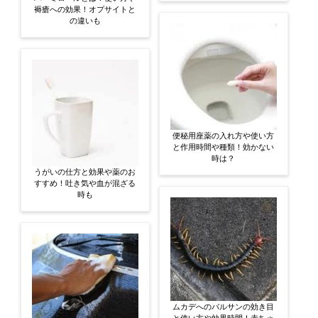
褥瘡への効果！オプサイトと
の違いも
便秘用座薬の入れ方や使い方
と作用時間や種類！効かない
時は？
うがいの仕方と効果や薬のお
すすめ！吐き気や血が混ざる
時も
ムカデへのバルサンの効き目