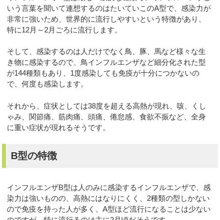
いう言葉を聞いて連想するのはたいていこのA型で、感染力が
非常に強いため、世界的に流行しやすいという特徴があり、
特に12月～2月ごろに流行します。
そして、感染するのは人だけでなく鳥、豚、馬など様々な生
き物に感染するので、鳥インフルエンザなど細分化された型
が144種類もあり、1度感染しても免疫が十分につかないの
で、何度も感染します。
それから、症状としては38度を超える高熱が現れ、咳、くし
ゃみ、関節痛、筋肉痛、頭痛、倦怠感、食欲不振など、全身
に重い症状が現れるそうです。
B型の特徴
インフルエンザB型は人のみに感染するインフルエンザで、感
染力は強いものの、高熱にはなりにくく、2種類の型しかない
ので免疫を持った人が多く、A型ほど流行になることは少ない
のですが、特に流行るのは主に2月頃だそうです。