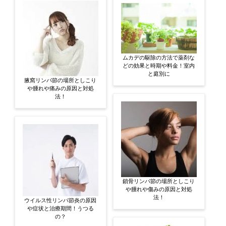
ムカデの駆除の方法で薬剤な
どの効果と時期や料金！室内
と庭別に
腋窩リンパ節の場所としこり
や腫れや痛みの原因と対処
法！
鎖骨リンパ節の場所としこり
や腫れや傷みの原因と対処
法！
ウイルス性リンパ節炎の原因
や症状と治療期間！うつる
の？