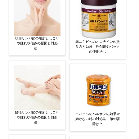
顎部リンパ節の場所としこり
赤ニキビへのオロナインの塗
や腫れや傷みの原因と対処
り方と効果！絆創膏やパック
法！
の使用法も
鼠径リンパ節の場所としこり
コバエへのバルサンの効果や
や腫れや傷みの原因と対処
効かない時の対処法！卵の駆
法！
除は？