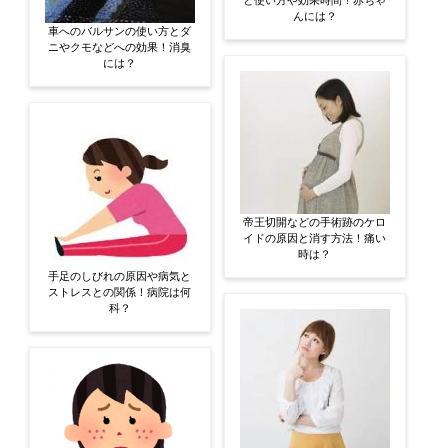
と使い方や効果時間！赤ちゃ
んには？
車へのバルサンの使い方とダ
ニやクモなどへの効果！消臭
には？
帝王切開などの手術跡のケロ
イドの原因と消す方法！痛い
時は？
手足のしびれの原因や病気と
ストレスとの関係！病院は何
科？