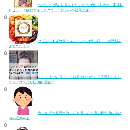
ヘパリーゼZの効果をドリンクとの違いも含めて実体験
レビュー！飲むタイミングで二日酔いへの効果は違う!?
セブンデイズカラースムージーの悪い口コミや評判を
まとめたよ☆
シミトリーの口コミ！効果はいつから？肌荒れに対し
てシミウスより圧倒的優位☆
赤ニキビの原因と治し方や潰し方！潰す時や治らない
時の注意点も