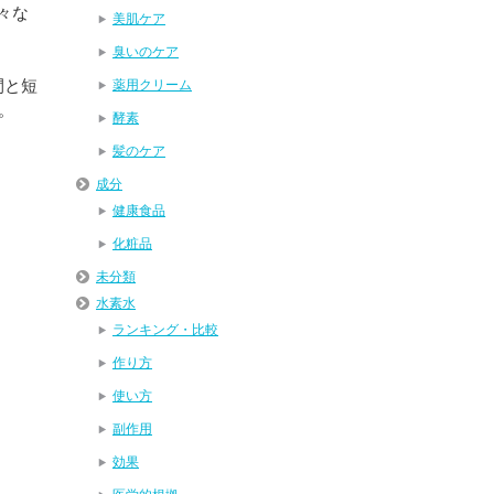
々な
美肌ケア
臭いのケア
間と短
薬用クリーム
。
酵素
髪のケア
成分
健康食品
化粧品
未分類
水素水
ランキング・比較
作り方
使い方
副作用
効果