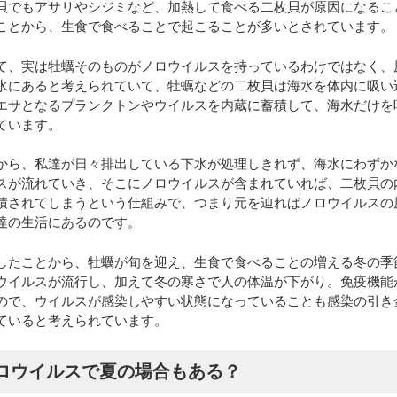
貝でもアサリやシジミなど、加熱して食べる二枚貝が原因になるこ
ことから、生食で食べることで起こることが多いとされています。
て、実は牡蠣そのものがノロウイルスを持っているわけではなく、
水にあると考えられていて、牡蠣などの二枚貝は海水を体内に吸い
エサとなるプランクトンやウイルスを内蔵に蓄積して、海水だけを
ています。
から、私達が日々排出している下水が処理しきれず、海水にわずか
スが流れていき、そこにノロウイルスが含まれていれば、二枚貝の
積されてしまうという仕組みで、つまり元を辿ればノロウイルスの
達の生活にあるのです。
したことから、牡蠣が旬を迎え、生食で食べることの増える冬の季
ウイルスが流行し、加えて冬の寒さで人の体温が下がり。免疫機能
ので、ウイルスが感染しやすい状態になっていることも感染の引き
ていると考えられています。
ロウイルスで夏の場合もある？