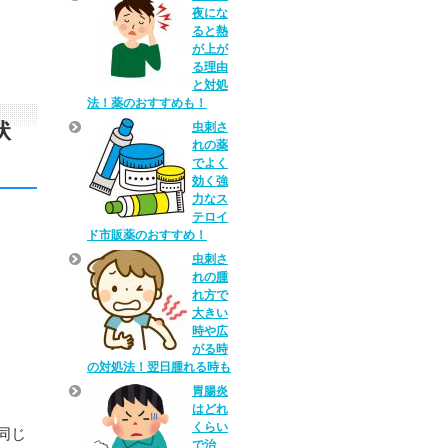
夜にな
ると熱
が上が
る理由
と対処
法！薬のおすすめも！
状
虫刺さ
れの薬
でよく
効く強
力なス
テロイ
ド市販薬のおすすめ！
虫刺さ
れの腫
れ方で
大きい
時や広
がる時
の対処法！翌日腫れる時も
胃腸炎
はどれ
くらい
同じ
で治