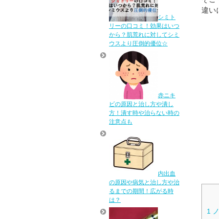
違い
シミト
リーの口コミ！効果はいつ
から？肌荒れに対してシミ
ウスより圧倒的優位☆
赤ニキ
ビの原因と治し方や潰し
方！潰す時や治らない時の
注意点も
内出血
の原因や病気と治し方や治
るまでの期間！広がる時
は？
1
ノ