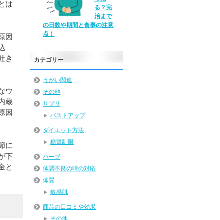
とは
る？完
治まで
の日数や期間と食事の注意
点！
原因
込
吐き
カテゴリー
うがい関連
なウ
その他
内蔵
サプリ
原因
バストアップ
ダイエット方法
糖質制限
節に
が下
ハーブ
金と
体調不良の時の対応
体質
敏感肌
商品の口コミや効果
その他