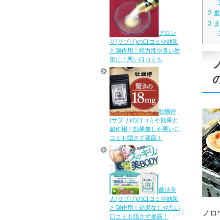
2
夏
3
ま
アロン
ザ(サプリ)の口コミや効果
と副作用！精力性や臭い対
策に！悪い口コミも
牡蠣侍
(サプリ)の口コミや効果と
副作用！効果無しや悪い口
コミも隠さず暴露！
菌活美
人(サプリ)の口コミや効果
と副作用！効果なしや悪い
ノロ
口コミも隠さず暴露！