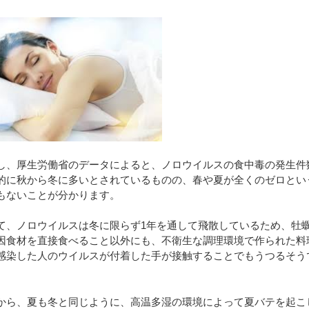
し、厚生労働省のデータによると、ノロウイルスの食中毒の発生件
的に秋から冬に多いとされているものの、春や夏が全くのゼロとい
もないことが分かります。
て、ノロウイルスは冬に限らず1年を通して飛散しているため、牡
因食材を直接食べること以外にも、不衛生な調理環境で作られた料
感染した人のウイルスが付着した手が接触することでもうつるそう
から、夏も冬と同じように、高温多湿の環境によって夏バテを起こ