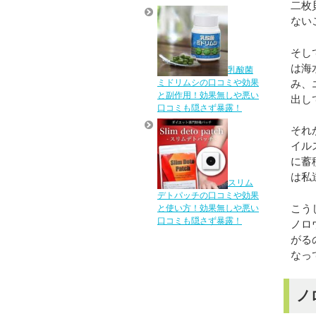
二枚
ない
そし
は海
乳酸菌
み、
ミドリムシの口コミや効果
と副作用！効果無しや悪い
出し
口コミも隠さず暴露！
それ
イル
に蓄
は私
スリム
デトパッチの口コミや効果
こう
と使い方！効果無しや悪い
口コミも隠さず暴露！
ノロ
がる
なっ
ノ