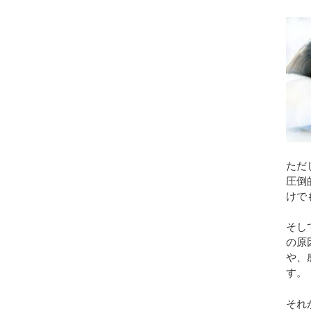
ただ
圧倒
けで
そし
の原
や、
す。
それ