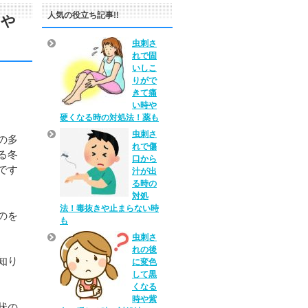
人気の役立ち記事!!
因や
虫刺さ
れで固
いしこ
りがで
きて痛
い時や
硬くなる時の対処法！薬も
虫刺さ
の多
れで傷
る冬
口から
です
汁が出
る時の
対処
法！毒抜きや止まらない時
のを
も
虫刺さ
れの後
知り
に変色
して黒
くなる
時や紫
状の