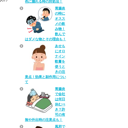
色に腫れる時の対処法！
胃腸炎
の時に
オスス
メの飲
み物！
飲んで
はダメな物とその理由も！
あせも
にオロ
ナイン
軟膏を
使うと
きの注
意点！効果と副作用につい
て
胃腸炎
で会社
は何日
休むべ
き？許
可の有
無や外出時の注意点も！
風邪で