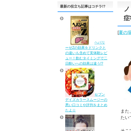
最新の役立ち記事はコチラ!?
ノ
症
[
夏の
ヘパリ
ーゼZの効果をドリンクと
の違いも含めて実体験レビ
ュー！飲むタイミングで二
日酔いへの効果は違う!?
セブン
デイズカラースムージーの
悪い口コミや評判をまとめ
たよ☆
また
たい
そこ