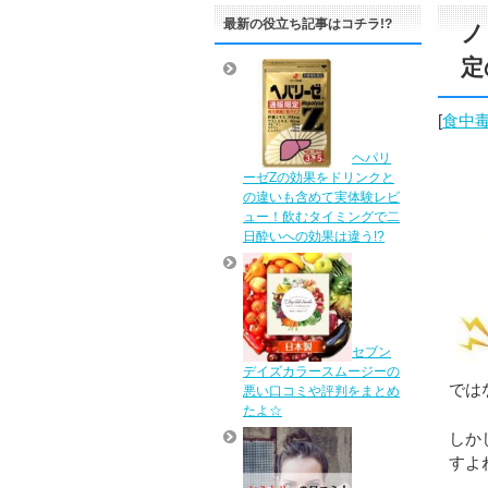
最新の役立ち記事はコチラ!?
ノ
定
[
食中
ヘパリ
ーゼZの効果をドリンクと
の違いも含めて実体験レビ
ュー！飲むタイミングで二
日酔いへの効果は違う!?
セブン
デイズカラースムージーの
では
悪い口コミや評判をまとめ
たよ☆
しか
すよ