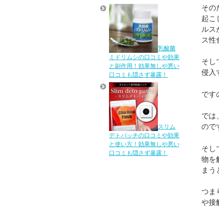
その
起こ
ルス
ス性
乳酸菌
ミドリムシの口コミや効果
そし
と副作用！効果無しや悪い
侵入
口コミも隠さず暴露！
です
では
ので
スリム
デトパッチの口コミや効果
と使い方！効果無しや悪い
そし
口コミも隠さず暴露！
物を
まう
つま
や接