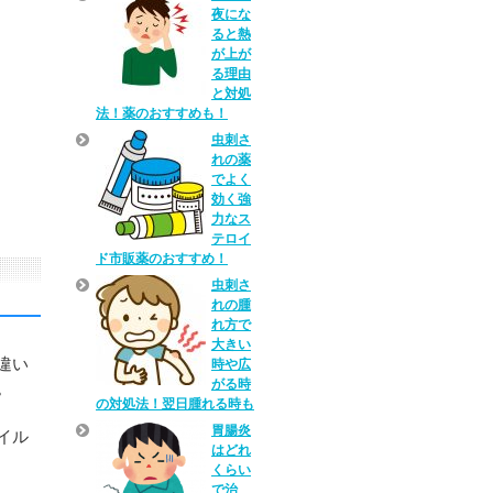
夜にな
ると熱
が上が
る理由
と対処
法！薬のおすすめも！
虫刺さ
れの薬
でよく
効く強
力なス
テロイ
ド市販薬のおすすめ！
虫刺さ
れの腫
れ方で
大きい
違い
時や広
がる時
。
の対処法！翌日腫れる時も
胃腸炎
イル
はどれ
くらい
で治