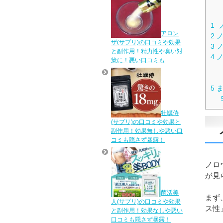
1
ノ
アロン
2
ノ
ザ(サプリ)の口コミや効果
3
ノ
と副作用！精力性や臭い対
4
ノ
策に！悪い口コミも
5
ま
牡蠣侍
(サプリ)の口コミや効果と
副作用！効果無しや悪い口
コミも隠さず暴露！
ノロ
が見
菌活美
まず
人(サプリ)の口コミや効果
ス性
と副作用！効果なしや悪い
口コミも隠さず暴露！