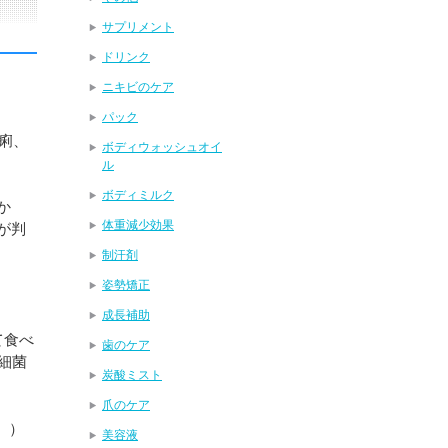
サプリメント
ドリンク
ニキビのケア
パック
痢、
ボディウォッシュオイ
ル
ボディミルク
か
体重減少効果
が判
制汗剤
姿勢矯正
成長補助
て食べ
歯のケア
細菌
炭酸ミスト
爪のケア
引用。）
美容液