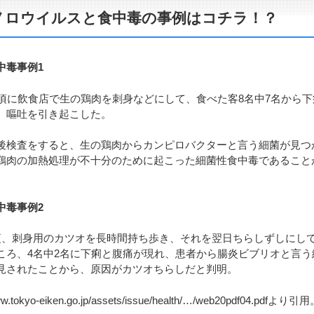
ノロウイルスと食中毒の事例はコチラ！？
中毒事例1
月頃に飲食店で生の鶏肉を刺身などにして、食べた客8名中7名から下
、嘔吐を引き起こした。
後検査をすると、生の鶏肉からカンピロバクターと言う細菌が見つ
鶏肉の加熱処理が不十分のために起こった細菌性食中毒であること
中毒事例2
頃、刺身用のカツオを長時間持ち歩き、それを翌日ちらしずしにし
ころ、4名中2名に下痢と腹痛が現れ、患者から腸炎ビブリオと言う
見されたことから、原因がカツオちらしだと判明。
.tokyo-eiken.go.jp/assets/issue/health/…/web20pdf04.pdfより