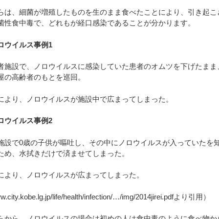
らは、細菌が増殖したものを生のまま食べたことにより、引き起こ
菌性食中毒で、どれもが経口感染であることが分かります。
ロウイルス事例1
者施設で、ノロウイルスに感染していた患者のオムツを下げたまま
屋の高齢者のもとを巡回。
により、ノロウイルスが施設中で広まってしまった。
ロウイルス事例2
施設で0歳の子供が嘔吐し、その中にノロウイルスが入っていたを
ため、水拭きだけで済ませてしまった。
により、ノロウイルスが広まってしまった。
city.kobe.lg.jp/life/health/infection/…/img/2014jirei.pdfより引用）
らから、ノロウイルスの場合は初めの人は食中毒のように食べ物か