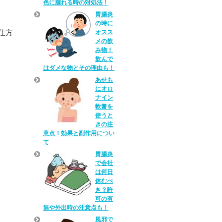
色に腫れる時の対処法！
胃腸炎
の時に
仕方
オスス
メの飲
み物！
飲んで
はダメな物とその理由も！
あせも
にオロ
ナイン
軟膏を
使うと
きの注
意点！効果と副作用につい
て
胃腸炎
で会社
は何日
休むべ
き？許
可の有
無や外出時の注意点も！
風邪で