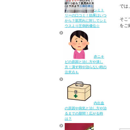
では
シミト
リーの口コミ！効果はいつ
そこ
から？肌荒れに対してシミ
をご
ウスより圧倒的優位☆
赤ニキ
ビの原因と治し方や潰し
方！潰す時や治らない時の
注意点も
内出血
の原因や病気と治し方や治
るまでの期間！広がる時
は？