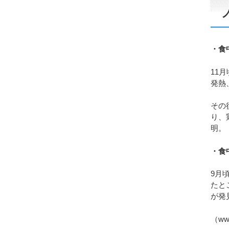
・食
11
発熱
その
り、
明。
・食
9月
たと
が発
（www