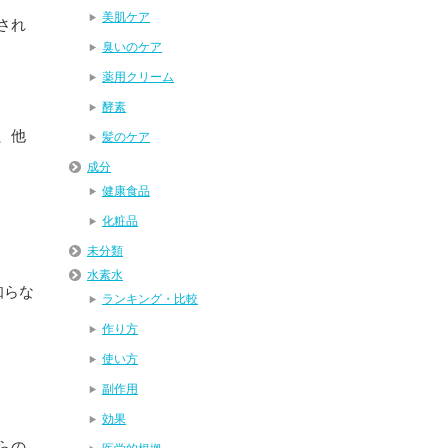
美肌ケア
され
臭いのケア
薬用クリーム
酵素
、他
髪のケア
成分
健康食品
化粧品
未分類
水素水
知らな
ランキング・比較
作り方
使い方
副作用
効果
らの