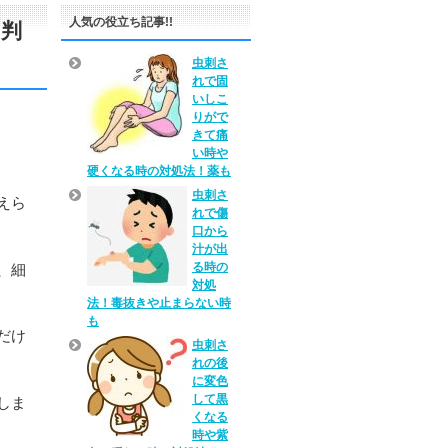
人気の役立ち記事!!
や判
虫刺さ
れで固
いしこ
りがで
きて痛
い時や
硬くなる時の対処法！薬も
虫刺さ
えら
れで傷
口から
汁が出
る時の
、細
対処
法！毒抜きや止まらない時
も
だけ
虫刺さ
れの後
に変色
して黒
しま
くなる
時や紫