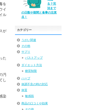
毒を
る？完
治まで
ウイ
の日数や期間と食事の注意
イル
点！
カテゴリー
スが
うがい関連
その他
サプリ
った
バストアップ
ダイエット方法
糖質制限
の汚
ハーブ
てし
体調不良の時の対応
体質
感染
敏感肌
商品の口コミや効果
その他