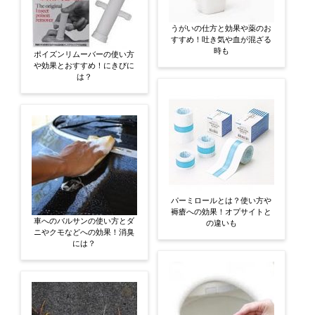
うがいの仕方と効果や薬のお
すすめ！吐き気や血が混ざる
時も
ポイズンリムーバーの使い方
や効果とおすすめ！にきびに
は？
パーミロールとは？使い方や
褥瘡への効果！オプサイトと
車へのバルサンの使い方とダ
の違いも
ニやクモなどへの効果！消臭
には？