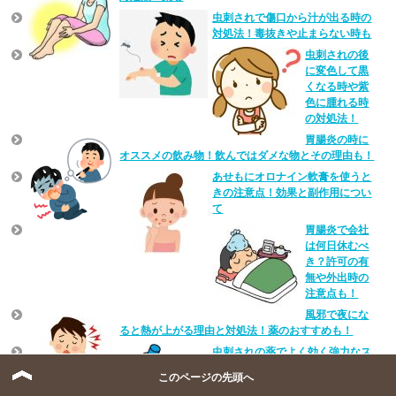
虫刺されで傷口から汁が出る時の
対処法！毒抜きや止まらない時も
虫刺されの後
に変色して黒
くなる時や紫
色に腫れる時
の対処法！
胃腸炎の時に
オススメの飲み物！飲んではダメな物とその理由も！
あせもにオロナイン軟膏を使うと
きの注意点！効果と副作用につい
て
胃腸炎で会社
は何日休むべ
き？許可の有
無や外出時の
注意点も！
風邪で夜にな
ると熱が上がる理由と対処法！薬のおすすめも！
虫刺されの薬でよく効く強力なス
テロイド市販薬のおすすめ！
このページの先頭へ
虫刺されの腫