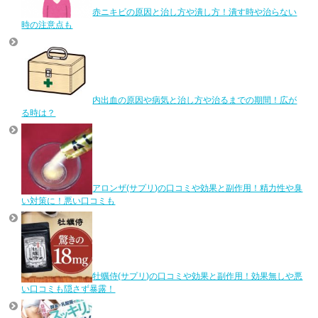
赤ニキビの原因と治し方や潰し方！潰す時や治らない
時の注意点も
内出血の原因や病気と治し方や治るまでの期間！広が
る時は？
アロンザ(サプリ)の口コミや効果と副作用！精力性や臭
い対策に！悪い口コミも
牡蠣侍(サプリ)の口コミや効果と副作用！効果無しや悪
い口コミも隠さず暴露！