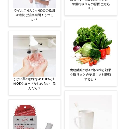
や腫れや傷みの原因と対処
法！
ウイルス性リンパ節炎の原因
や症状と治療期間！うつる
の？
食物繊維の多い食べ物と効果
や取り方と必要量！過剰摂取
うがい薬のおすすめTOP5と妊
すると？
婦OKやヨードなしのもの！飲
んだら？