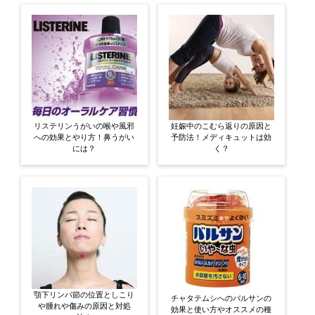
リステリンうがいの喉や風邪
妊娠中のこむら返りの原因と
への効果とやり方！鼻うがい
予防法！メディキュットは効
には？
く？
顎下リンパ節の位置としこり
チャタテムシへのバルサンの
や腫れや傷みの原因と対処
効果と使い方やオススメの種