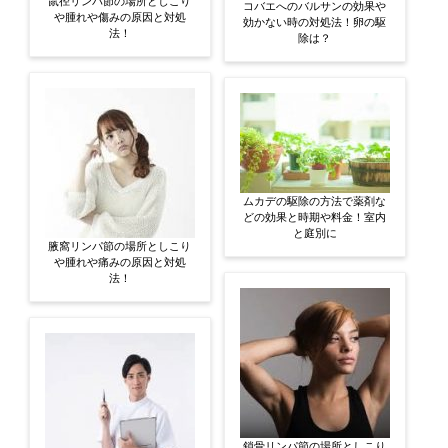
鼠径リンパ節の場所としこり
コバエへのバルサンの効果や
や腫れや傷みの原因と対処
効かない時の対処法！卵の駆
法！
除は？
ムカデの駆除の方法で薬剤な
どの効果と時期や料金！室内
と庭別に
腋窩リンパ節の場所としこり
や腫れや痛みの原因と対処
法！
鎖骨リンパ節の場所としこり