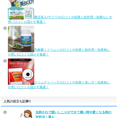
菌活美人(サプリ)の口コミや効果と副作用！効果なしや
悪い口コミも隠さず暴露！
乳酸菌ミドリムシの口コミや効果と副作用！効果無し
や悪い口コミも隠さず暴露！
スリムデトパッチの口コミや効果と使い方！効果無し
や悪い口コミも隠さず暴露！
人気の役立ち記事!!
虫刺されで固いしこりができて痛い時や硬くなる時の
対処法！薬も