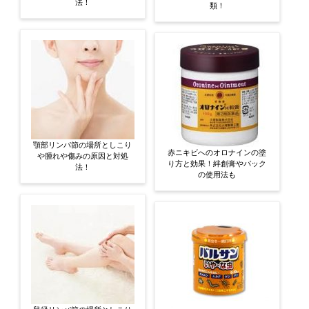
法！
類！
顎部リンパ節の場所としこり
赤ニキビへのオロナインの塗
や腫れや傷みの原因と対処
り方と効果！絆創膏やパック
法！
の使用法も