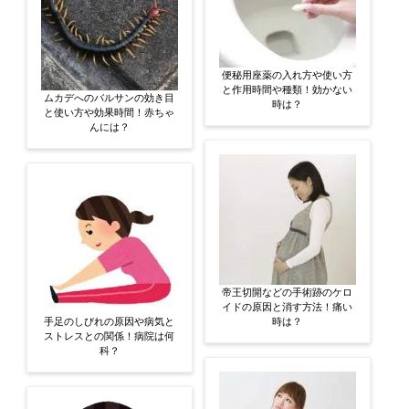
便秘用座薬の入れ方や使い方
と作用時間や種類！効かない
ムカデへのバルサンの効き目
時は？
と使い方や効果時間！赤ちゃ
んには？
帝王切開などの手術跡のケロ
イドの原因と消す方法！痛い
手足のしびれの原因や病気と
時は？
ストレスとの関係！病院は何
科？