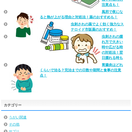
注意点も！
風邪で夜にな
ると熱が上がる理由と対処法！薬のおすすめも！
虫刺されの薬でよく効く強力なス
テロイド市販薬のおすすめ！
虫刺されの腫
れ方で大きい
時や広がる時
の対処法！翌
日腫れる時も
胃腸炎はどれ
くらいで治る？完治までの日数や期間と食事の注意
点！
カテゴリー
うがい関連
その他
サプリ