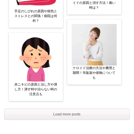
イドの原因と消す方法！痛い
時は？
手足のしびれの原因や病気と
ストレスとの関係！病院は何
科？
ケロイド治療の方法や費用と
期間！市販薬や保険について
も
赤ニキビの原因と治し方や潰
し方！潰す時や治らない時の
注意点も
Load more posts