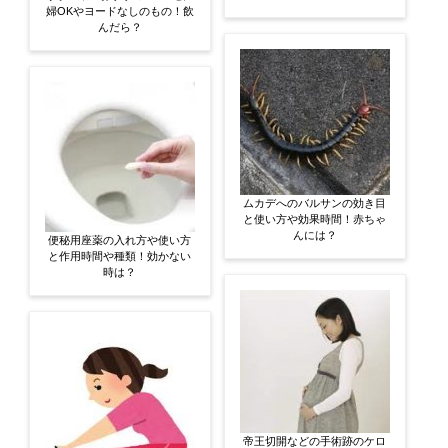
婦OKやヨードなしのもの！飲
んだら？
ムカデへのバルサンの効き目
と使い方や効果時間！赤ちゃ
んには？
便秘用座薬の入れ方や使い方
と作用時間や種類！効かない
時は？
帝王切開などの手術跡のケロ