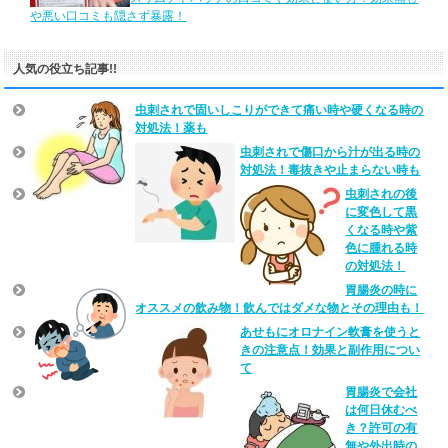
や悪い口コミも隠さず暴露！
人気の役立ち記事!!
虫刺されで固いしこりができて痛い時や硬くなる時の
対処法！薬も
虫刺されで傷口から汁が出る時の
対処法！毒抜きや止まらない時も
虫刺されの後
に変色して黒
くなる時や紫
色に腫れる時
の対処法！
胃腸炎の時に
オススメの飲み物！飲んではダメな物とその理由も！
あせもにオロナイン軟膏を使うと
きの注意点！効果と副作用につい
て
胃腸炎で会社
は何日休むべ
き？許可の有
無や外出時の