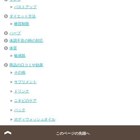
バストアップ
ダイエット方法
糖質制限
ハーブ
体調不良の時の対応
体質
敏感肌
商品の口コミや効果
その他
サプリメント
ドリンク
ニキビのケア
パック
ボディウォッシュオイル
ボディミルク
このページの先頭へ
体重減少効果