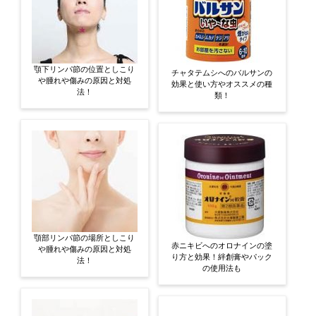
顎下リンパ節の位置としこり
チャタテムシへのバルサンの
や腫れや傷みの原因と対処
効果と使い方やオススメの種
法！
類！
顎部リンパ節の場所としこり
赤ニキビへのオロナインの塗
や腫れや傷みの原因と対処
り方と効果！絆創膏やパック
法！
の使用法も