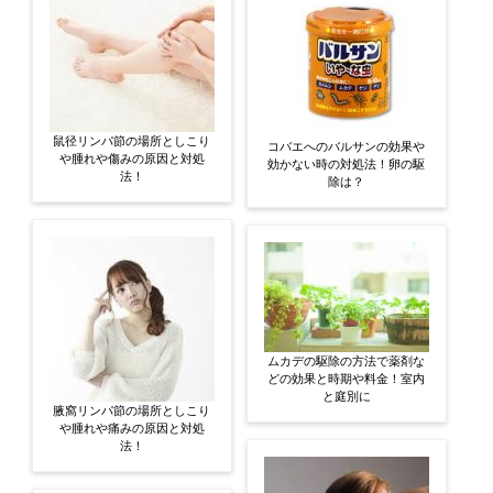
鼠径リンパ節の場所としこり
コバエへのバルサンの効果や
や腫れや傷みの原因と対処
効かない時の対処法！卵の駆
法！
除は？
ムカデの駆除の方法で薬剤な
どの効果と時期や料金！室内
と庭別に
腋窩リンパ節の場所としこり
や腫れや痛みの原因と対処
法！