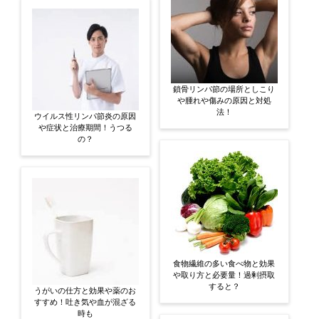
鎖骨リンパ節の場所としこり
や腫れや傷みの原因と対処
法！
ウイルス性リンパ節炎の原因
や症状と治療期間！うつる
の？
食物繊維の多い食べ物と効果
や取り方と必要量！過剰摂取
すると？
うがいの仕方と効果や薬のお
すすめ！吐き気や血が混ざる
時も