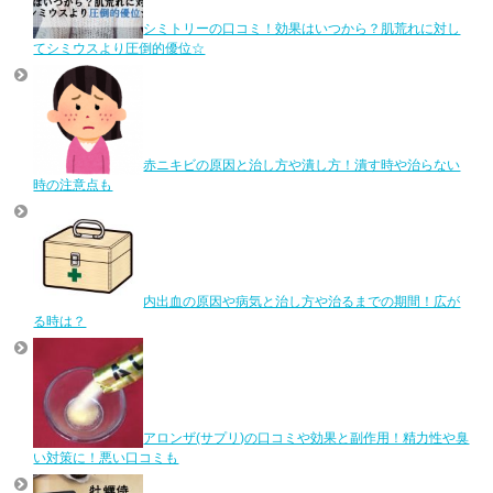
シミトリーの口コミ！効果はいつから？肌荒れに対し
てシミウスより圧倒的優位☆
赤ニキビの原因と治し方や潰し方！潰す時や治らない
時の注意点も
内出血の原因や病気と治し方や治るまでの期間！広が
る時は？
アロンザ(サプリ)の口コミや効果と副作用！精力性や臭
い対策に！悪い口コミも