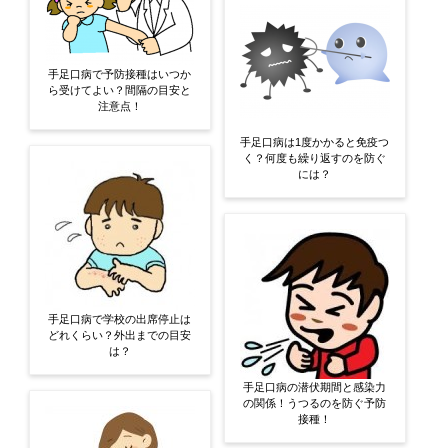
手足口病で予防接種はいつか
ら受けてよい？間隔の目安と
注意点！
手足口病は1度かかると免疫つ
く？何度も繰り返すのを防ぐ
には？
手足口病で学校の出席停止は
どれくらい？外出までの目安
は？
手足口病の潜伏期間と感染力
の関係！うつるのを防ぐ予防
接種！