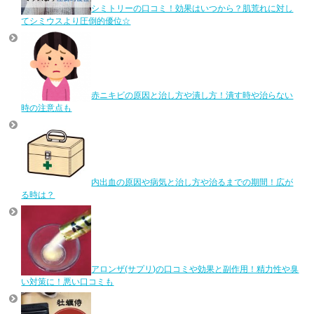
シミトリーの口コミ！効果はいつから？肌荒れに対し
てシミウスより圧倒的優位☆
赤ニキビの原因と治し方や潰し方！潰す時や治らない
時の注意点も
内出血の原因や病気と治し方や治るまでの期間！広が
る時は？
アロンザ(サプリ)の口コミや効果と副作用！精力性や臭
い対策に！悪い口コミも