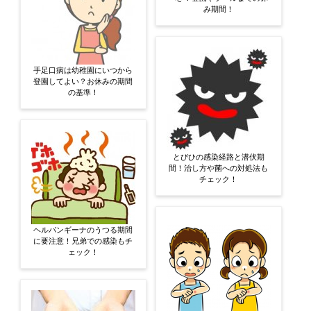
み期間！
手足口病は幼稚園にいつから
登園してよい？お休みの期間
の基準！
とびひの感染経路と潜伏期
間！治し方や菌への対処法も
チェック！
ヘルパンギーナのうつる期間
に要注意！兄弟での感染もチ
ェック！