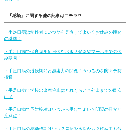
「感染」に関する他の記事はコチラ!?
・手足口病は幼稚園にいつから登園してよい？お休みの期間
の基準！
・手足口病で保育園を何日休むべき？登園やプールまでの休
み期間！
・手足口病の潜伏期間と感染力の関係！うつるのを防ぐ予防
接種！
・手足口病で学校の出席停止はどれくらい？外出までの目安
は？
・手足口病で予防接種はいつから受けてよい？間隔の目安と
注意点！
・手足口病の感染時期はいつ？発疹や水疱から？妊娠中も危