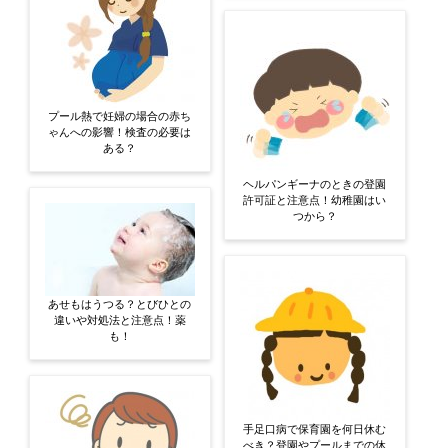
プール熱で妊婦の場合の赤ち
ゃんへの影響！検査の必要は
ある？
ヘルパンギーナのときの登園
許可証と注意点！幼稚園はい
つから？
あせもはうつる？とびひとの
違いや対処法と注意点！薬
も！
手足口病で保育園を何日休む
べき？登園やプールまでの休