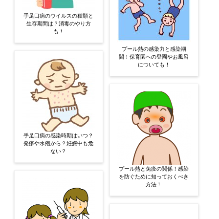
手足口病のウイルスの種類と
生存期間は？消毒のやり方
も！
プール熱の感染力と感染期
間！保育園への登園やお風呂
についても！
手足口病の感染時期はいつ？
発疹や水疱から？妊娠中も危
ない？
プール熱と免疫の関係！感染
を防ぐために知っておくべき
方法！