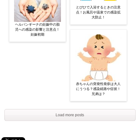
とびひで入浴するときの注意
点！お風呂や温泉での感染拡
大防止！
ヘルパンギーナの妊娠中の胎
児への感染の影響と注意点！
妊娠初期
赤ちゃんの突発性発疹は大人
にうつる？感染経路や症状！
兄弟は？
Load more posts