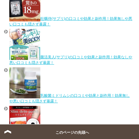
牡蠣侍(サプリ)の口コミや効果と副作用！効果無しや悪
い口コミも隠さず暴露！
菌活美人(サプリ)の口コミや効果と副作用！効果なしや
悪い口コミも隠さず暴露！
乳酸菌ミドリムシの口コミや効果と副作用！効果無し
や悪い口コミも隠さず暴露！
このページの先頭へ
スリムデトパッチの口コミや効果と使い方！効果無し