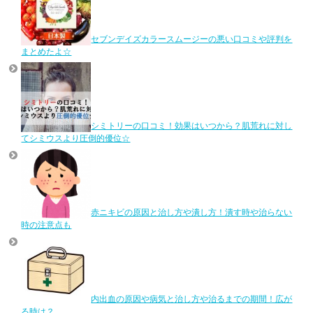
セブンデイズカラースムージーの悪い口コミや評判を
まとめたよ☆
シミトリーの口コミ！効果はいつから？肌荒れに対し
てシミウスより圧倒的優位☆
赤ニキビの原因と治し方や潰し方！潰す時や治らない
時の注意点も
内出血の原因や病気と治し方や治るまでの期間！広が
る時は？