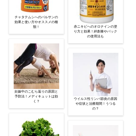
チャタテムシへのバルサンの
効果と使い方やオススメの種
赤ニキビへのオロナインの塗
類！
り方と効果！絆創膏やパック
の使用法も
妊娠中のこむら返りの原因と
予防法！メディキュットは効
ウイルス性リンパ節炎の原因
く？
や症状と治療期間！うつる
の？