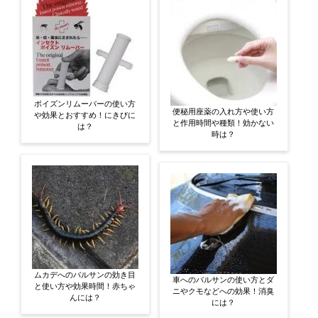
ポイズンリムーバーの使い方
便秘用座薬の入れ方や使い方
や効果とおすすめ！にきびに
と作用時間や種類！効かない
は？
時は？
ムカデへのバルサンの効き目
車へのバルサンの使い方とダ
と使い方や効果時間！赤ちゃ
ニやクモなどへの効果！消臭
んには？
には？