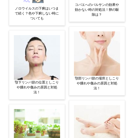
コバエへのバルサンの効果や
ノロウイルスの下痢はいつま
効かない時の対処法！卵の駆
で続く？色や下痢しない時に
除は？
ついても
顎部リンパ節の場所としこり
顎下リンパ節の位置としこり
や腫れや傷みの原因と対処
や腫れや傷みの原因と対処
法！
法！