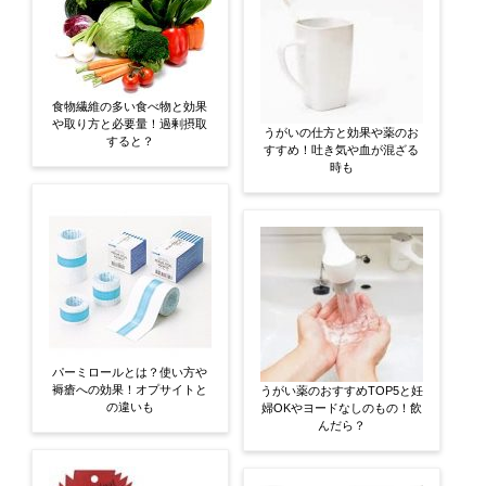
食物繊維の多い食べ物と効果
や取り方と必要量！過剰摂取
うがいの仕方と効果や薬のお
すると？
すすめ！吐き気や血が混ざる
時も
パーミロールとは？使い方や
褥瘡への効果！オプサイトと
うがい薬のおすすめTOP5と妊
の違いも
婦OKやヨードなしのもの！飲
んだら？