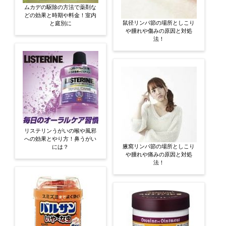
ムカデの駆除の方法で薬剤な
どの効果と時期や料金！室内
鼠径リンパ節の場所としこり
と庭別に
や腫れや傷みの原因と対処
法！
リステリンうがいの喉や風邪
への効果とやり方！鼻うがい
腋窩リンパ節の場所としこり
には？
や腫れや痛みの原因と対処
法！