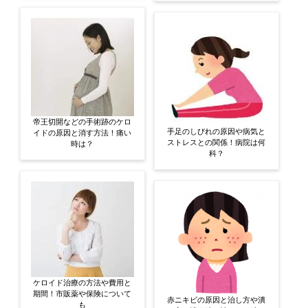
帝王切開などの手術跡のケロ
手足のしびれの原因や病気と
イドの原因と消す方法！痛い
ストレスとの関係！病院は何
時は？
科？
ケロイド治療の方法や費用と
期間！市販薬や保険について
赤ニキビの原因と治し方や潰
も