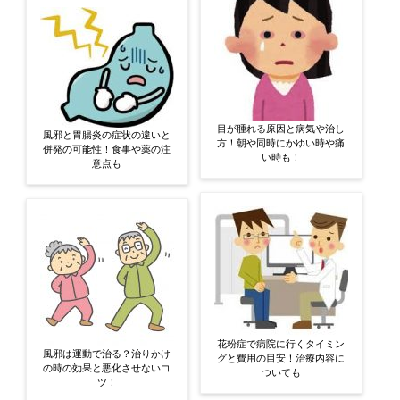
目が腫れる原因と病気や治し
風邪と胃腸炎の症状の違いと
方！朝や同時にかゆい時や痛
併発の可能性！食事や薬の注
い時も！
意点も
花粉症で病院に行くタイミン
風邪は運動で治る？治りかけ
グと費用の目安！治療内容に
の時の効果と悪化させないコ
ついても
ツ！