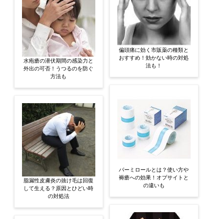
偏頭痛に効く市販薬の種類と
おすすめ！効かない時の対処
水疱瘡の潜伏期間の感染力と
法も！
外出の可否！うつるのを防ぐ
方法も
パーミロールとは？使い方や
褥瘡への効果！オプサイトと
脂漏性皮膚炎の抜け毛は回復
の違いも
して生える？原因とひどい時
の対処法