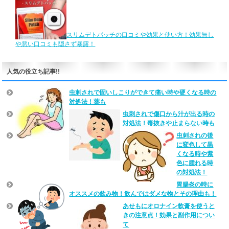
スリムデトパッチの口コミや効果と使い方！効果無し
や悪い口コミも隠さず暴露！
人気の役立ち記事!!
虫刺されで固いしこりができて痛い時や硬くなる時の
対処法！薬も
虫刺されで傷口から汁が出る時の
対処法！毒抜きや止まらない時も
虫刺されの後
に変色して黒
くなる時や紫
色に腫れる時
の対処法！
胃腸炎の時に
オススメの飲み物！飲んではダメな物とその理由も！
あせもにオロナイン軟膏を使うと
きの注意点！効果と副作用につい
て