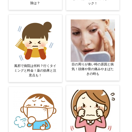
除は？
ック！
目の周りが痛い時の原因と病
風邪で病院は何科？行くタイ
気！頭痛や骨の痛みやまばた
ミングと料金！薬の効果と注
きの時も
意点も！