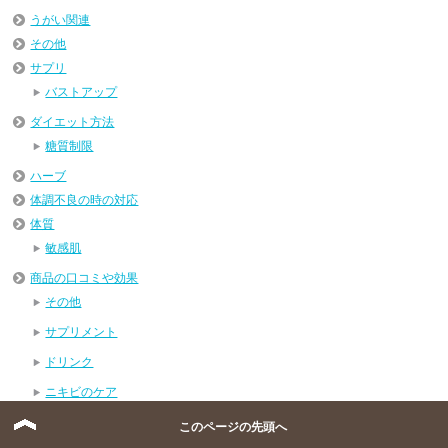
うがい関連
その他
サプリ
バストアップ
ダイエット方法
糖質制限
ハーブ
体調不良の時の対応
体質
敏感肌
商品の口コミや効果
その他
サプリメント
ドリンク
ニキビのケア
パック
このページの先頭へ