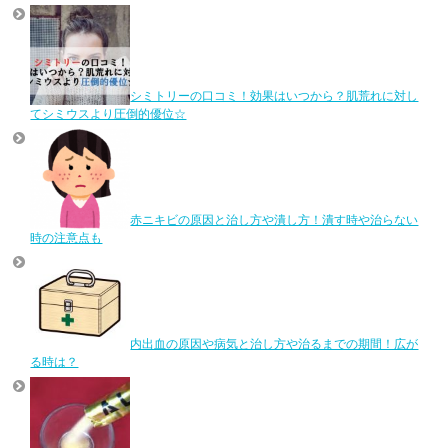
シミトリーの口コミ！効果はいつから？肌荒れに対し
てシミウスより圧倒的優位☆
赤ニキビの原因と治し方や潰し方！潰す時や治らない
時の注意点も
内出血の原因や病気と治し方や治るまでの期間！広が
る時は？