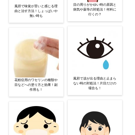
目の周りがかゆい時の原因と
風邪で味覚が苦いと感じる理
病気や薬等の対処法！何科に
由と治す方法！しょっぱいや
行くの？
無い時も
風邪で涙が出る理由と止まら
花粉症用のワセリンの種類や
ない時の対処法！片目だけの
目などへの塗り方と効果！副
場合も！
作用も！