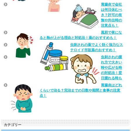
胃腸炎で会社
は何日休むべ
き？許可の有
無や外出時の
注意点も！
風邪で夜にな
ると熱が上がる理由と対処法！薬のおすすめも！
虫刺されの薬でよく効く強力なス
テロイド市販薬のおすすめ！
虫刺されの腫
れ方で大きい
時や広がる時
の対処法！翌
日腫れる時も
胃腸炎はどれ
くらいで治る？完治までの日数や期間と食事の注意
点！
カテゴリー