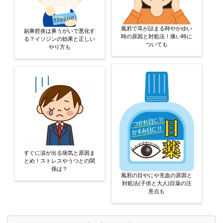
風邪で耳が詰まる時やかゆい
副鼻腔炎は鼻うがいで悪化す
時の原因と対処法！痛い時に
る？イソジンの効果と正しい
ついても
やり方も
すぐに涙が出る病気と原因ま
とめ！ストレスやうつとの関
係は？
風邪の目やにや充血の原因と
対処法(子供と大人)目薬の注
意点も