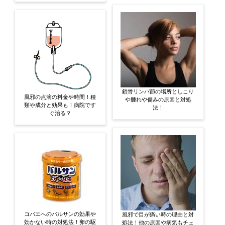
鎖骨リンパ節の場所としこり
風邪の点滴の料金や時間！種
や腫れや傷みの原因と対処
類や成分と効果も！病院です
法！
ぐ治る？
コバエへのバルサンの効果や
風邪で目が痛い時の理由と対
効かない時の対処法！卵の駆
処法！他の原因や病気もチェ