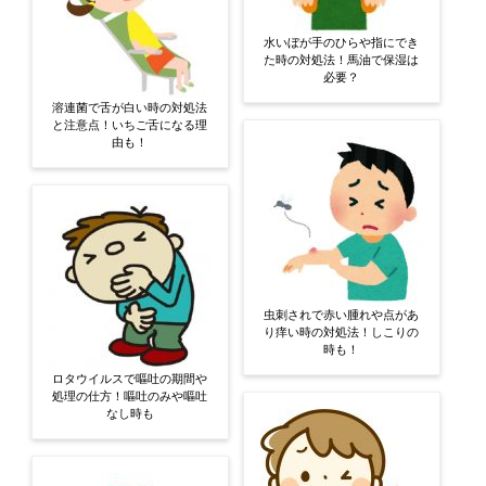
水いぼが手のひらや指にでき
た時の対処法！馬油で保湿は
必要？
溶連菌で舌が白い時の対処法
と注意点！いちご舌になる理
由も！
虫刺されで赤い腫れや点があ
り痒い時の対処法！しこりの
時も！
ロタウイルスで嘔吐の期間や
処理の仕方！嘔吐のみや嘔吐
なし時も