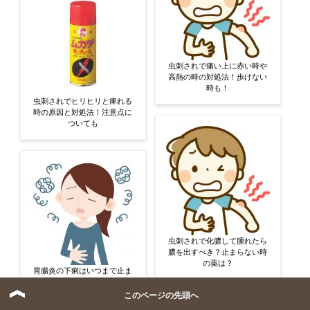
虫刺されで痛い上に赤い時や
高熱の時の対処法！歩けない
時も！
虫刺されでヒリヒリと痺れる
時の原因と対処法！注意点に
ついても
虫刺されで化膿して腫れたら
膿を出すべき？止まらない時
の薬は？
胃腸炎の下痢はいつまで止ま
らない？治らない時の正しい
対処法も
このページの先頭へ