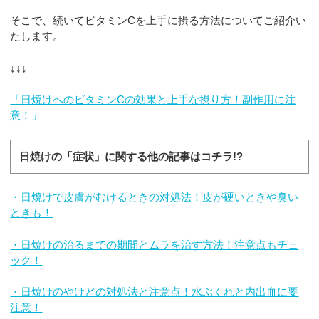
そこで、続いてビタミンCを上手に摂る方法についてご紹介い
たします。
↓↓↓
「日焼けへのビタミンCの効果と上手な摂り方！副作用に注
意！」
日焼けの「症状」に関する他の記事はコチラ!?
・日焼けで皮膚がむけるときの対処法！皮が硬いときや臭い
ときも！
・日焼けの治るまでの期間とムラを治す方法！注意点もチェ
ック！
・日焼けのやけどの対処法と注意点！水ぶくれと内出血に要
注意！