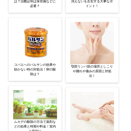
は？治癒証明は保育園などに
消えないを左右する大事なポ
必要？
イント！
コバエへのバルサンの効果や
顎部リンパ節の場所としこり
効かない時の対処法！卵の駆
や腫れや傷みの原因と対処
除は？
法！
ムカデの駆除の方法で薬剤な
どの効果と時期や料金！室内
と庭別に