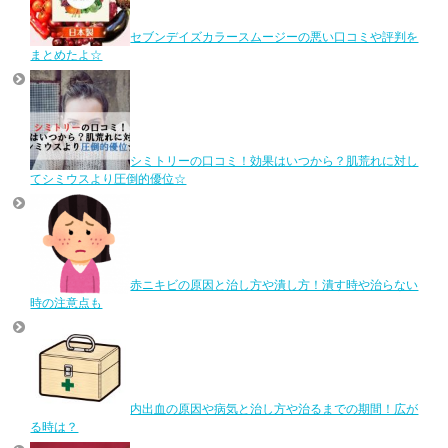
セブンデイズカラースムージーの悪い口コミや評判を
まとめたよ☆
シミトリーの口コミ！効果はいつから？肌荒れに対し
てシミウスより圧倒的優位☆
赤ニキビの原因と治し方や潰し方！潰す時や治らない
時の注意点も
内出血の原因や病気と治し方や治るまでの期間！広が
る時は？