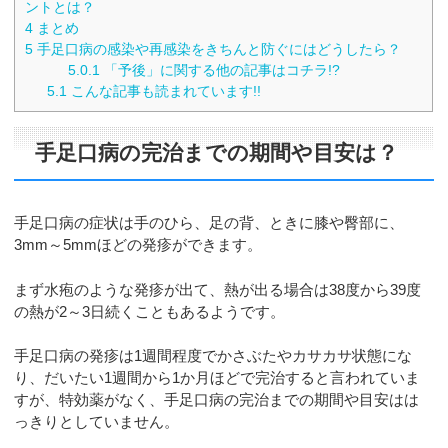
ントとは？
4
まとめ
5
手足口病の感染や再感染をきちんと防ぐにはどうしたら？
5.0.1
「予後」に関する他の記事はコチラ!?
5.1
こんな記事も読まれています!!
手足口病の完治までの期間や目安は？
手足口病の症状は手のひら、足の背、ときに膝や臀部に、
3mm～5mmほどの発疹ができます。
まず水疱のような発疹が出て、熱が出る場合は38度から39度
の熱が2～3日続くこともあるようです。
手足口病の発疹は1週間程度でかさぶたやカサカサ状態にな
り、だいたい1週間から1か月ほどで完治すると言われていま
すが、特効薬がなく、手足口病の完治までの期間や目安はは
っきりとしていません。