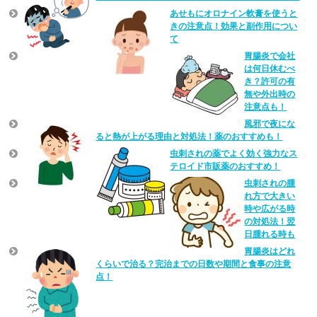
あせもにオロナイン軟膏を使うと
きの注意点！効果と副作用につい
て
胃腸炎で会社
は何日休むべ
き？許可の有
無や外出時の
注意点も！
風邪で夜にな
ると熱が上がる理由と対処法！薬のおすすめも！
虫刺されの薬でよく効く強力なス
テロイド市販薬のおすすめ！
虫刺されの腫
れ方で大きい
時や広がる時
の対処法！翌
日腫れる時も
胃腸炎はどれ
くらいで治る？完治までの日数や期間と食事の注意
点！