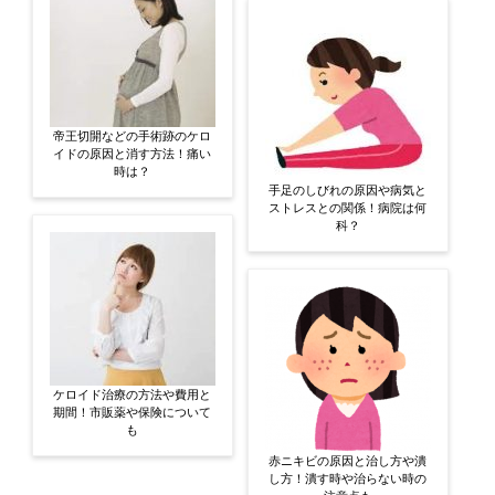
帝王切開などの手術跡のケロ
イドの原因と消す方法！痛い
時は？
手足のしびれの原因や病気と
ストレスとの関係！病院は何
科？
ケロイド治療の方法や費用と
期間！市販薬や保険について
も
赤ニキビの原因と治し方や潰
し方！潰す時や治らない時の