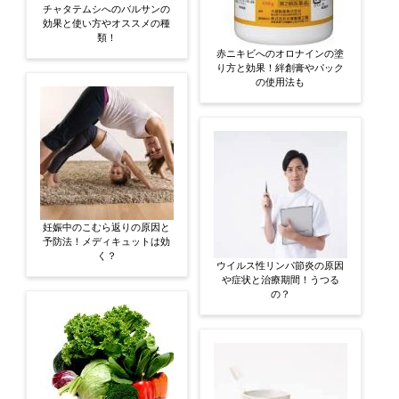
チャタテムシへのバルサンの
効果と使い方やオススメの種
類！
赤ニキビへのオロナインの塗
り方と効果！絆創膏やパック
の使用法も
妊娠中のこむら返りの原因と
予防法！メディキュットは効
く？
ウイルス性リンパ節炎の原因
や症状と治療期間！うつる
の？