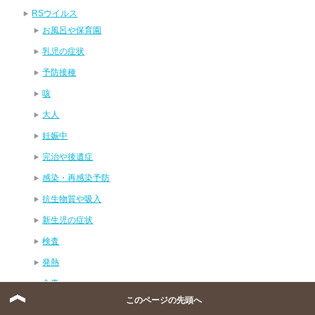
RSウイルス
お風呂や保育園
乳児の症状
予防接種
咳
大人
妊娠中
完治や後遺症
感染・再感染予防
抗生物質や吸入
新生児の症状
検査
発熱
食事
このページの先頭へ
あせも