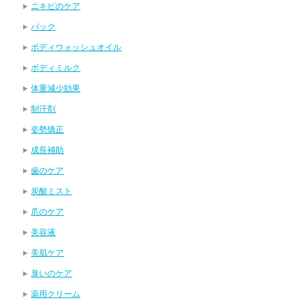
ニキビのケア
パック
ボディウォッシュオイル
ボディミルク
体重減少効果
制汗剤
姿勢矯正
成長補助
歯のケア
炭酸ミスト
爪のケア
美容液
美肌ケア
臭いのケア
薬用クリーム