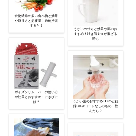
食物繊維の多い食べ物と効果
や取り方と必要量！過剰摂取
すると？
うがいの仕方と効果や薬のお
すすめ！吐き気や血が混ざる
時も
ポイズンリムーバーの使い方
や効果とおすすめ！にきびに
うがい薬のおすすめTOP5と妊
は？
婦OKやヨードなしのもの！飲
んだら？