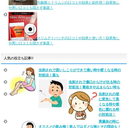
乳酸菌ミドリムシの口コミや効果と副作用！効果無し
や悪い口コミも隠さず暴露！
スリムデトパッチの口コミや効果と使い方！効果無し
や悪い口コミも隠さず暴露！
人気の役立ち記事!!
虫刺されで固いしこりができて痛い時や硬くなる時の
対処法！薬も
虫刺されで傷口から汁が出る時の
対処法！毒抜きや止まらない時も
虫刺されの後
に変色して黒
くなる時や紫
色に腫れる時
の対処法！
胃腸炎の時に
オススメの飲み物！飲んではダメな物とその理由も！