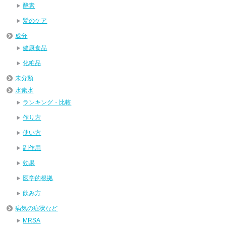
酵素
髪のケア
成分
健康食品
化粧品
未分類
水素水
ランキング・比較
作り方
使い方
副作用
効果
医学的根拠
飲み方
病気の症状など
MRSA