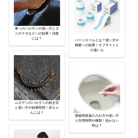
車へのバルサンの使い方とダ
ニやクモなどへの効果！消臭
には？
パーミロールとは？使い方や
褥瘡への効果！オプサイトと
の違いも
ムカデへのバルサンの効き目
と使い方や効果時間！赤ちゃ
んには？
便秘用座薬の入れ方や使い方
と作用時間や種類！効かない
時は？