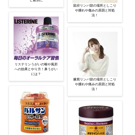
鼠径リンパ節の場所としこり
や腫れや傷みの原因と対処
法！
リステリンうがいの喉や風邪
への効果とやり方！鼻うがい
には？
腋窩リンパ節の場所としこり
や腫れや痛みの原因と対処
法！