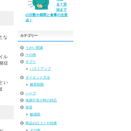
る？完
治まで
の日数や期間と食事の注意
点！
カテゴリー
とな
うがい関連
その他
イル
サプリ
発症
バストアップ
ダイエット方法
とい
糖質制限
ま
ハーブ
体調不良の時の対応
体質
敏感肌
商品の口コミや効果
その他
ど、