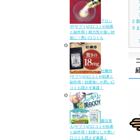
アロン
2
新
ザ(サプリ)の口コミや効果
3
ま
と副作用！精力性や臭い対
策に！悪い口コミも
牡蠣侍
(サプリ)の口コミや効果と
副作用！効果無しや悪い口
コミも隠さず暴露！
菌活美
人(サプリ)の口コミや効果
と副作用！効果なしや悪い
口コミも隠さず暴露！