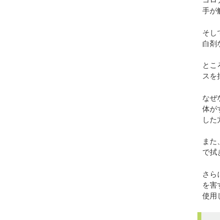
手が
そし
白剤
とこ
スを
なぜ
体が
した
また
で拭
さら
を害
使用