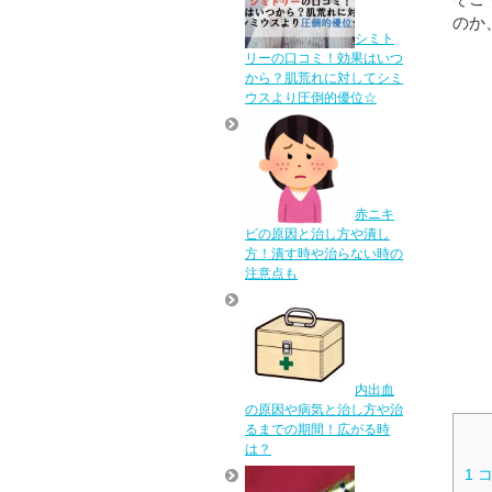
のか
シミト
リーの口コミ！効果はいつ
から？肌荒れに対してシミ
ウスより圧倒的優位☆
赤ニキ
ビの原因と治し方や潰し
方！潰す時や治らない時の
注意点も
内出血
の原因や病気と治し方や治
るまでの期間！広がる時
は？
1
コ