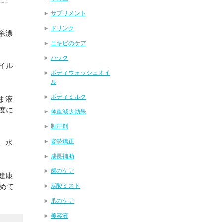
サプリメント
ドリンク
系漂
ニキビのケア
パック
イル
ボディウォッシュオイ
ル
ボディミルク
ま液
度に
体重減少効果
制汗剤
姿勢矯正
、水
成長補助
歯のケア
健康
薄めて
炭酸ミスト
爪のケア
美容液