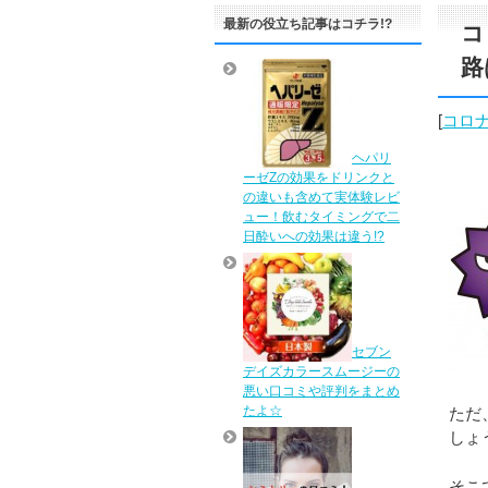
最新の役立ち記事はコチラ!?
コ
路
[
コロ
ヘパリ
ーゼZの効果をドリンクと
の違いも含めて実体験レビ
ュー！飲むタイミングで二
日酔いへの効果は違う!?
セブン
デイズカラースムージーの
悪い口コミや評判をまとめ
たよ☆
ただ
しょ
そこ