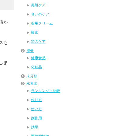
美肌ケア
臭いのケア
猫か
薬用クリーム
酵素
髪のケア
スも
成分
健康食品
しま
化粧品
未分類
水素水
ランキング・比較
作り方
使い方
副作用
効果