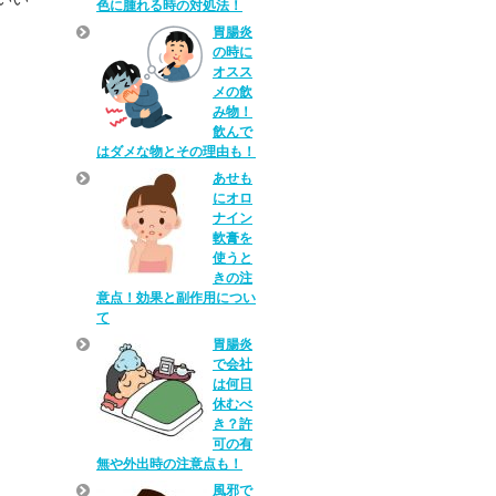
色に腫れる時の対処法！
胃腸炎
の時に
オスス
メの飲
み物！
飲んで
はダメな物とその理由も！
あせも
にオロ
ナイン
軟膏を
使うと
きの注
意点！効果と副作用につい
て
胃腸炎
で会社
は何日
休むべ
き？許
可の有
無や外出時の注意点も！
風邪で