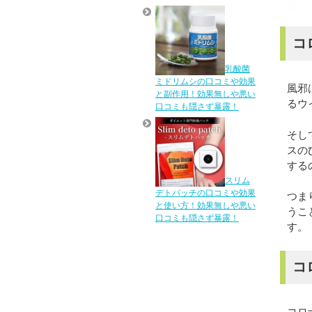
コ
乳酸菌
ミドリムシの口コミや効果
風邪
と副作用！効果無しや悪い
るウ
口コミも隠さず暴露！
そし
スの
する
スリム
デトパッチの口コミや効果
つま
と使い方！効果無しや悪い
うこ
口コミも隠さず暴露！
す。
コ
コロ