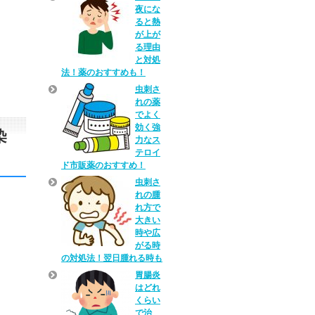
夜にな
ると熱
が上が
る理由
と対処
法！薬のおすすめも！
虫刺さ
れの薬
でよく
効く強
染
力なス
テロイ
ド市販薬のおすすめ！
虫刺さ
れの腫
れ方で
大きい
時や広
がる時
の対処法！翌日腫れる時も
胃腸炎
はどれ
くらい
で治