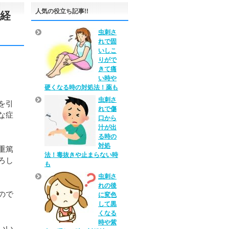
人気の役立ち記事!!
経
虫刺さ
れで固
いしこ
りがで
きて痛
い時や
硬くなる時の対処法！薬も
虫刺さ
を引
れで傷
な症
口から
汁が出
る時の
対処
重篤
法！毒抜きや止まらない時
ろし
も
虫刺さ
れの後
ので
に変色
して黒
くなる
時や紫
いい