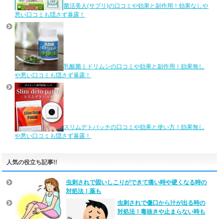
菌活美人(サプリ)の口コミや効果と副作用！効果なしや
悪い口コミも隠さず暴露！
乳酸菌ミドリムシの口コミや効果と副作用！効果無し
や悪い口コミも隠さず暴露！
スリムデトパッチの口コミや効果と使い方！効果無し
や悪い口コミも隠さず暴露！
人気の役立ち記事!!
虫刺されで固いしこりができて痛い時や硬くなる時の
対処法！薬も
虫刺されで傷口から汁が出る時の
対処法！毒抜きや止まらない時も