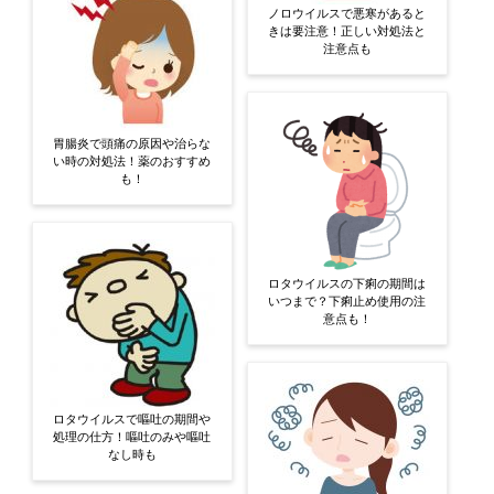
ノロウイルスで悪寒があると
きは要注意！正しい対処法と
注意点も
胃腸炎で頭痛の原因や治らな
い時の対処法！薬のおすすめ
も！
ロタウイルスの下痢の期間は
いつまで？下痢止め使用の注
意点も！
ロタウイルスで嘔吐の期間や
処理の仕方！嘔吐のみや嘔吐
なし時も