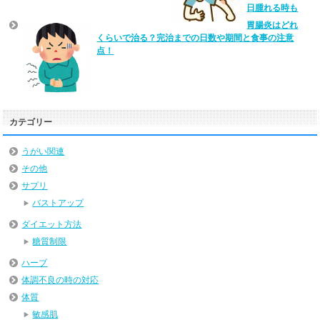
日腫れる時も
胃腸炎はどれ
くらいで治る？完治までの日数や期間と食事の注意
点！
カテゴリー
うがい関連
その他
サプリ
バストアップ
ダイエット方法
糖質制限
ハーブ
体調不良の時の対応
体質
敏感肌