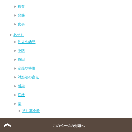
検査
発熱
食事
あせも
乳児や幼児
予防
原因
定義や特徴
対処法の盲点
感染
症状
薬
塗り薬全般
軟膏
このページの先頭へ
軟膏以外