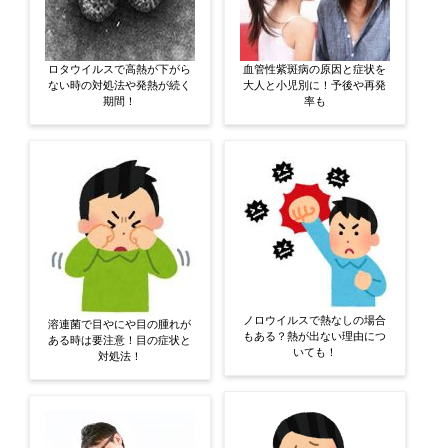
ロタウイルスで高熱が下がら
血管性紫斑病の原因と症状を
ない時の対処法や発熱が続く
大人と小児別に！予後や再発
期間！
率も
ノロウイルスで熱なしの場合
溶連菌で目やにや目の腫れが
もある？熱が出ない理由につ
ある時は要注意！目の症状と
いても！
対処法！