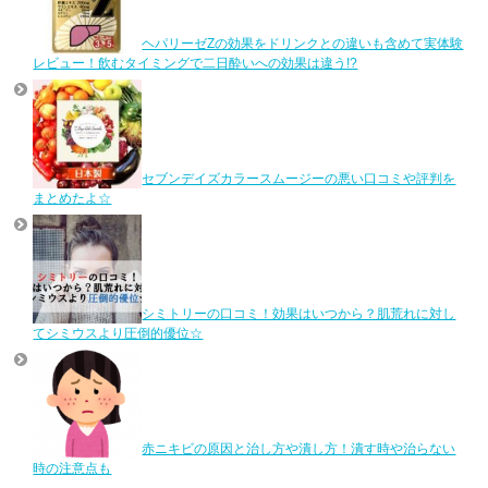
ヘパリーゼZの効果をドリンクとの違いも含めて実体験
レビュー！飲むタイミングで二日酔いへの効果は違う!?
セブンデイズカラースムージーの悪い口コミや評判を
まとめたよ☆
シミトリーの口コミ！効果はいつから？肌荒れに対し
てシミウスより圧倒的優位☆
赤ニキビの原因と治し方や潰し方！潰す時や治らない
時の注意点も