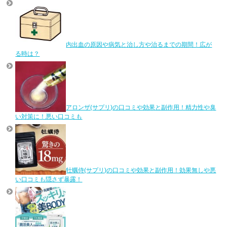
内出血の原因や病気と治し方や治るまでの期間！広が
る時は？
アロンザ(サプリ)の口コミや効果と副作用！精力性や臭
い対策に！悪い口コミも
牡蠣侍(サプリ)の口コミや効果と副作用！効果無しや悪
い口コミも隠さず暴露！