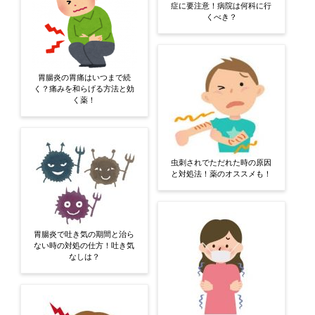
症に要注意！病院は何科に行
くべき？
胃腸炎の胃痛はいつまで続
く？痛みを和らげる方法と効
く薬！
虫刺されでただれた時の原因
と対処法！薬のオススメも！
胃腸炎で吐き気の期間と治ら
ない時の対処の仕方！吐き気
なしは？