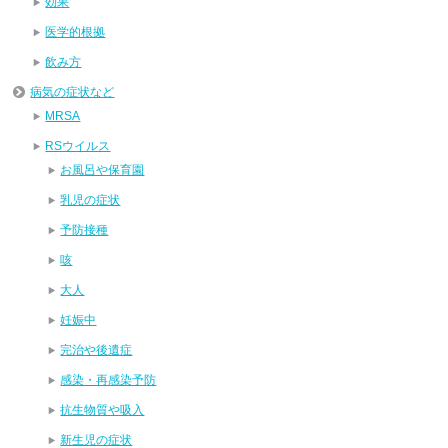
効果
医学的根拠
飲み方
病気の症状など
MRSA
RSウイルス
お風呂や保育園
乳児の症状
予防接種
咳
大人
妊娠中
完治や後遺症
感染・再感染予防
抗生物質や吸入
新生児の症状