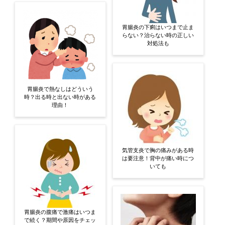
胃腸炎の下痢はいつまで止ま
らない？治らない時の正しい
対処法も
胃腸炎で熱なしはどういう
時？出る時と出ない時がある
理由！
気管支炎で胸の痛みがある時
は要注意！背中が痛い時につ
いても
胃腸炎の腹痛で激痛はいつま
で続く？期間や原因をチェッ