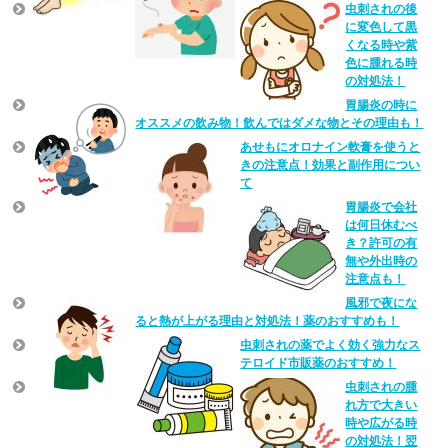
虫刺されの後
に変色して黒
くなる時や紫
色に腫れる時
の対処法！
胃腸炎の時に
オススメの飲み物！飲んではダメな物とその理由も！
あせもにオロナイン軟膏を使うと
きの注意点！効果と副作用につい
て
胃腸炎で会社
は何日休むべ
き？許可の有
無や外出時の
注意点も！
風邪で夜にな
ると熱が上がる理由と対処法！薬のおすすめも！
虫刺されの薬でよく効く強力なス
テロイド市販薬のおすすめ！
虫刺されの腫
れ方で大きい
時や広がる時
の対処法！翌