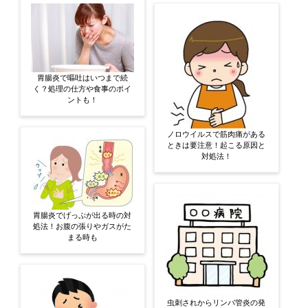
胃腸炎で嘔吐はいつまで続
く？処理の仕方や食事のポイ
ントも！
ノロウイルスで筋肉痛がある
ときは要注意！起こる原因と
対処法！
胃腸炎でげっぷが出る時の対
処法！お腹の張りやガスがた
まる時も
虫刺されからリンパ管炎の発