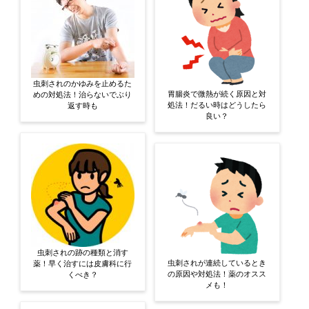
虫刺されのかゆみを止めるた
胃腸炎で微熱が続く原因と対
めの対処法！治らないでぶり
処法！だるい時はどうしたら
返す時も
良い？
虫刺されの跡の種類と消す
虫刺されが連続しているとき
薬！早く治すには皮膚科に行
の原因や対処法！薬のオスス
くべき？
メも！