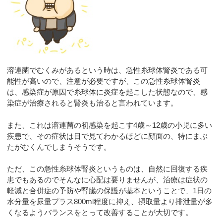
溶連菌でむくみがあるという時は、急性糸球体腎炎である可
能性が高いので、注意が必要ですが、この急性糸球体腎炎
は、感染症が原因で糸球体に炎症を起こした状態なので、感
染症が治療されると腎炎も治ると言われています。
また、これは溶連菌の初感染を起こす4歳～12歳の小児に多い
疾患で、その症状は目で見てわかるほどに顔面の、特にまぶ
たがむくんでしまうそうです。
ただ、この急性糸球体腎炎というものは、自然に回復する疾
患でもあるのでそんなに心配は要りませんが、治療は症状の
軽減と合併症の予防や腎臓の保護が基本ということで、1日の
水分量を尿量プラス800ml程度に抑え、摂取量より排泄量が多
くなるようバランスをとって改善することが大切です。