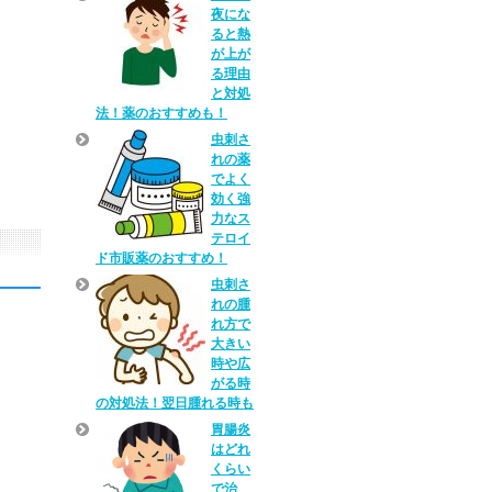
夜にな
ると熱
が上が
る理由
と対処
法！薬のおすすめも！
虫刺さ
れの薬
でよく
効く強
力なス
テロイ
ド市販薬のおすすめ！
虫刺さ
れの腫
れ方で
大きい
時や広
がる時
の対処法！翌日腫れる時も
胃腸炎
はどれ
くらい
で治