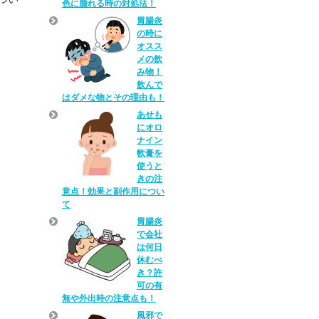
色に腫れる時の対処法！
胃腸炎
の時に
オスス
メの飲
み物！
飲んで
はダメな物とその理由も！
あせも
にオロ
ナイン
軟膏を
使うと
きの注
意点！効果と副作用につい
て
胃腸炎
で会社
は何日
休むべ
き？許
可の有
無や外出時の注意点も！
風邪で