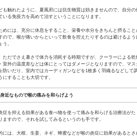
ども触れたように、夏風邪には抗生物質は効きませんので、自分の
ている免疫力を高めて治すということになります。
ためには、充分に休息をすること、栄養や水分をきちんと摂ること
すので、喉が痛いからといって飲食を控えたりするのは避けるよう
ょう。
、ただでさえ暑さで体力を消耗する時期ですが、クーラーによる乾
・室外の温度差などは体にとってはダメージとなりますので、マス
を防いだり、室内ではカーディガンなどを1枚多く羽織るなどして
うにすることも大切です。
：身近なもので喉の痛みを和らげよう
炎症を抑える効果がある食べ物を使って痛みを和らげる治療法がた
りますので、それを試してみるというのも手です。
的には、大根、生姜、ネギ、蜂蜜などが喉の炎症に効果があるとさ