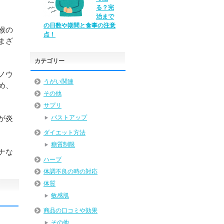
る？完
治まで
の日数や期間と食事の注意
喉の
点！
まざ
カテゴリー
ノウ
うがい関連
め、
その他
サプリ
が炎
バストアップ
ダイエット方法
糖質制限
ナな
ハーブ
体調不良の時の対応
体質
敏感肌
商品の口コミや効果
その他