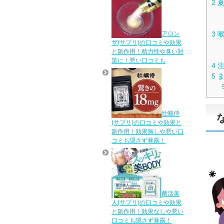
2
夏
アロン
3
喉
ザ(サプリ)の口コミや効果
と副作用！精力性や臭い対
策に！悪い口コミも
4
注
5
ま
牡蠣侍
(サプリ)の口コミや効果と
副作用！効果無しや悪い口
コミも隠さず暴露！
菌活美
人(サプリ)の口コミや効果
と副作用！効果なしや悪い
口コミも隠さず暴露！