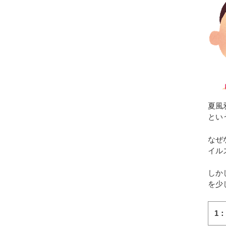
夏風
とい
なぜ
イル
しか
を少
1