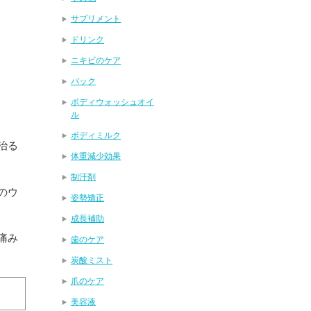
サプリメント
ドリンク
ニキビのケア
パック
ボディウォッシュオイ
ル
ボディミルク
治る
体重減少効果
制汗剤
のウ
姿勢矯正
成長補助
痛み
歯のケア
炭酸ミスト
爪のケア
美容液