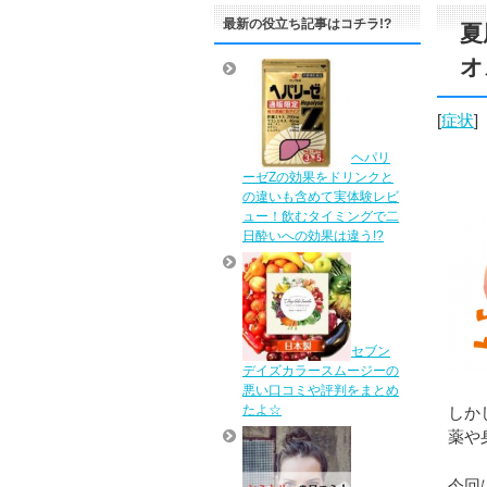
最新の役立ち記事はコチラ!?
夏
オ
[
症状
]
ヘパリ
ーゼZの効果をドリンクと
の違いも含めて実体験レビ
ュー！飲むタイミングで二
日酔いへの効果は違う!?
セブン
デイズカラースムージーの
悪い口コミや評判をまとめ
たよ☆
しか
薬や
今回