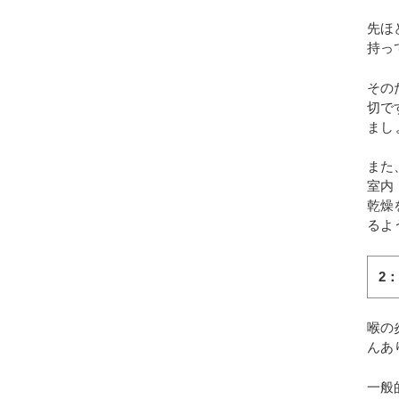
先ほ
持っ
その
切で
まし
また
室内
乾燥
るよ
2
喉の
んあ
一般