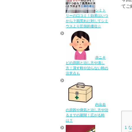
てご
シミト
リーの口コミ！効果はいつ
から？肌荒れに対してシミ
ウスより圧倒的優位☆
赤ニキ
ビの原因と治し方や潰し
方！潰す時や治らない時の
注意点も
内出血
の原因や病気と治し方や治
るまでの期間！広がる時
は？
1
な