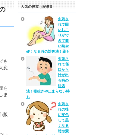
人気の役立ち記事!!
の
虫刺さ
れで固
いしこ
りがで
きて痛
い時や
硬くなる時の対処法！薬も
虫刺さ
でも
れで傷
大変
口から
汁が出
る時の
対処
理を
法！毒抜きや止まらない時
しま
も
虫刺さ
れの後
市販
に変色
して黒
くなる
時や紫
つい