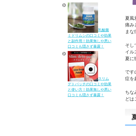
夏風
痛み
乳酸菌
まな
ミドリムシの口コミや効果
と副作用！効果無しや悪い
そし
口コミも隠さず暴露！
イル
夏に
です
症を
スリム
デトパッチの口コミや効果
と使い方！効果無しや悪い
ちな
口コミも隠さず暴露！
どは