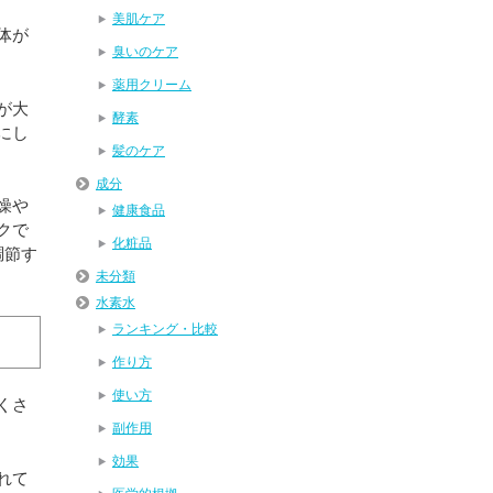
美肌ケア
体が
臭いのケア
薬用クリーム
が大
酵素
にし
髪のケア
成分
燥や
健康食品
クで
化粧品
調節す
未分類
水素水
ランキング・比較
作り方
使い方
くさ
副作用
効果
れて