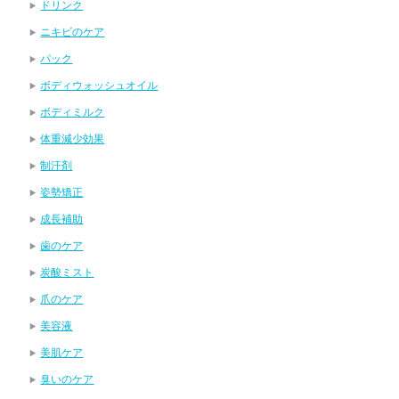
ドリンク
ニキビのケア
パック
ボディウォッシュオイル
ボディミルク
体重減少効果
制汗剤
姿勢矯正
成長補助
歯のケア
炭酸ミスト
爪のケア
美容液
美肌ケア
臭いのケア