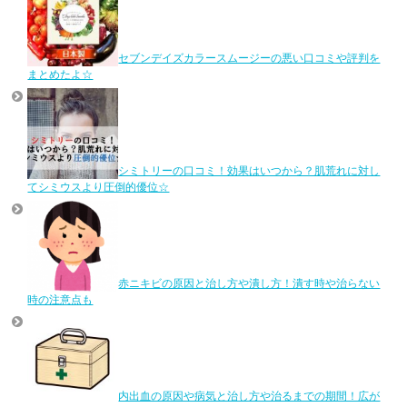
セブンデイズカラースムージーの悪い口コミや評判を
まとめたよ☆
シミトリーの口コミ！効果はいつから？肌荒れに対し
てシミウスより圧倒的優位☆
赤ニキビの原因と治し方や潰し方！潰す時や治らない
時の注意点も
内出血の原因や病気と治し方や治るまでの期間！広が