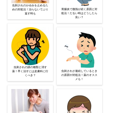
虫刺されのかゆみを止めるた
胃腸炎で微熱が続く原因と対
めの対処法！治らないでぶり
処法！だるい時はどうしたら
返す時も
良い？
虫刺されの跡の種類と消す
虫刺されが連続しているとき
薬！早く治すには皮膚科に行
の原因や対処法！薬のオスス
くべき？
メも！