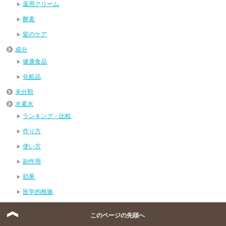
薬用クリーム
酵素
髪のケア
成分
健康食品
化粧品
未分類
水素水
ランキング・比較
作り方
使い方
副作用
効果
医学的根拠
飲み方
このページの先頭へ
病気の症状など