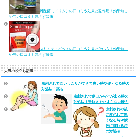
乳酸菌ミドリムシの口コミや効果と副作用！効果無し
や悪い口コミも隠さず暴露！
スリムデトパッチの口コミや効果と使い方！効果無し
や悪い口コミも隠さず暴露！
人気の役立ち記事!!
虫刺されで固いしこりができて痛い時や硬くなる時の
対処法！薬も
虫刺されで傷口から汁が出る時の
対処法！毒抜きや止まらない時も
虫刺されの後
に変色して黒
くなる時や紫
色に腫れる時
の対処法！