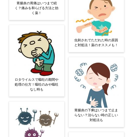
胃腸炎の胃痛はいつまで続
く？痛みを和らげる方法と効
く薬！
虫刺されでただれた時の原因
と対処法！薬のオススメも！
ロタウイルスで嘔吐の期間や
処理の仕方！嘔吐のみや嘔吐
なし時も
胃腸炎の下痢はいつまで止ま
らない？治らない時の正しい
対処法も