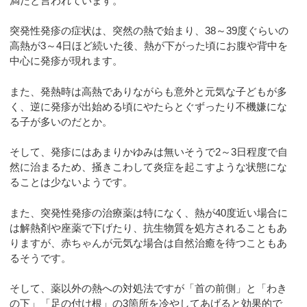
満だと言われています。
突発性発疹の症状は、突然の熱で始まり、38～39度ぐらいの
高熱が3～4日ほど続いた後、熱が下がった頃にお腹や背中を
中心に発疹が現れます。
また、発熱時は高熱でありながらも意外と元気な子どもが多
く、逆に発疹が出始める頃にやたらとぐずったり不機嫌にな
る子が多いのだとか。
そして、発疹にはあまりかゆみは無いそうで2～3日程度で自
然に治まるため、掻きこわして炎症を起こすような状態にな
ることは少ないようです。
また、突発性発疹の治療薬は特になく、熱が40度近い場合に
は解熱剤や座薬で下げたり、抗生物質を処方されることもあ
りますが、赤ちゃんが元気な場合は自然治癒を待つこともあ
るそうです。
そして、薬以外の熱への対処法ですが「首の前側」と「わき
の下」「足の付け根」の3箇所を冷やしてあげると効果的で