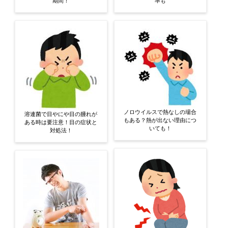
期間！
率も
ノロウイルスで熱なしの場合
溶連菌で目やにや目の腫れが
もある？熱が出ない理由につ
ある時は要注意！目の症状と
いても！
対処法！