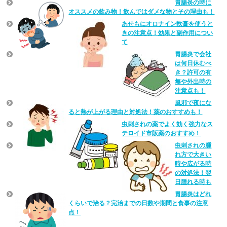
胃腸炎の時に
オススメの飲み物！飲んではダメな物とその理由も！
あせもにオロナイン軟膏を使うと
きの注意点！効果と副作用につい
て
胃腸炎で会社
は何日休むべ
き？許可の有
無や外出時の
注意点も！
風邪で夜にな
ると熱が上がる理由と対処法！薬のおすすめも！
虫刺されの薬でよく効く強力なス
テロイド市販薬のおすすめ！
虫刺されの腫
れ方で大きい
時や広がる時
の対処法！翌
日腫れる時も
胃腸炎はどれ
くらいで治る？完治までの日数や期間と食事の注意
点！