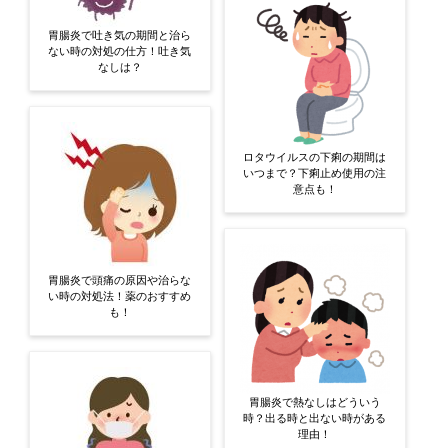
胃腸炎で吐き気の期間と治ら
ない時の対処の仕方！吐き気
なしは？
ロタウイルスの下痢の期間は
いつまで？下痢止め使用の注
意点も！
胃腸炎で頭痛の原因や治らな
い時の対処法！薬のおすすめ
も！
胃腸炎で熱なしはどういう
時？出る時と出ない時がある
理由！