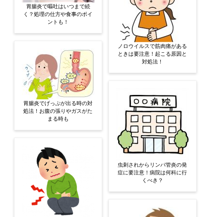
胃腸炎で嘔吐はいつまで続
く？処理の仕方や食事のポイ
ントも！
ノロウイルスで筋肉痛がある
ときは要注意！起こる原因と
対処法！
胃腸炎でげっぷが出る時の対
処法！お腹の張りやガスがた
まる時も
虫刺されからリンパ管炎の発
症に要注意！病院は何科に行
くべき？