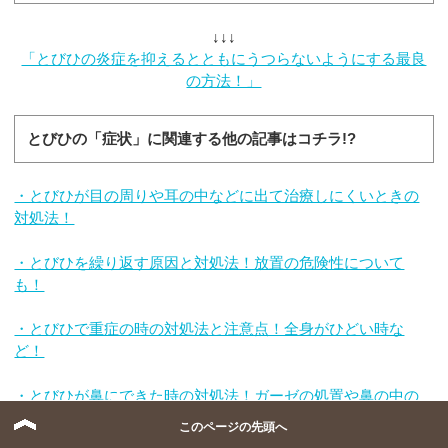
↓↓↓
「とびひの炎症を抑えるとともにうつらないようにする最良
の方法！」
とびひの「症状」に関連する他の記事はコチラ!?
・とびひが目の周りや耳の中などに出て治療しにくいときの
対処法！
・とびひを繰り返す原因と対処法！放置の危険性について
も！
・とびひで重症の時の対処法と注意点！全身がひどい時な
ど！
・とびひが鼻にできた時の対処法！ガーゼの処置や鼻の中の
時も！
このページの先頭へ