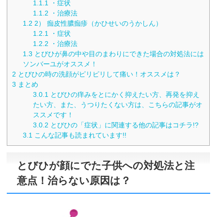
1.1.1
・症状
1.1.2
・治療法
1.2
2） 痂皮性膿痂疹（かひせいのうかしん）
1.2.1
・症状
1.2.2
・治療法
1.3
とびひが鼻の中や目のまわりにできた場合の対処法には
ソンバーユがオススメ！
2
とびひの時の洗顔がピリピリして痛い！オススメは？
3
まとめ
3.0.1
とびひの痒みをとにかく抑えたい方、再発を抑え
たい方、また、うつりたくない方は、こちらの記事がオ
ススメです！
3.0.2
とびひの「症状」に関連する他の記事はコチラ!?
3.1
こんな記事も読まれています!!
とびひが顔にでた子供への対処法と注
意点！治らない原因は？