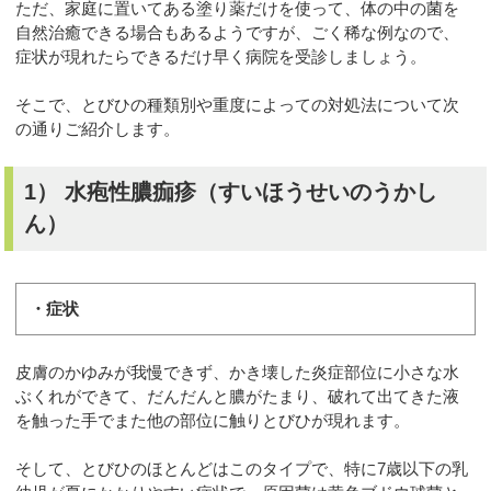
ただ、家庭に置いてある塗り薬だけを使って、体の中の菌を
自然治癒できる場合もあるようですが、ごく稀な例なので、
症状が現れたらできるだけ早く病院を受診しましょう。
そこで、とびひの種類別や重度によっての対処法について次
の通りご紹介します。
1） 水疱性膿痂疹（すいほうせいのうかし
ん）
・症状
皮膚のかゆみが我慢できず、かき壊した炎症部位に小さな水
ぶくれができて、だんだんと膿がたまり、破れて出てきた液
を触った手でまた他の部位に触りとびひが現れます。
そして、とびひのほとんどはこのタイプで、特に7歳以下の乳