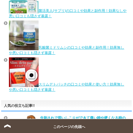
菌活美人(サプリ)の口コミや効果と副作用！効果なしや
悪い口コミも隠さず暴露！
乳酸菌ミドリムシの口コミや効果と副作用！効果無し
や悪い口コミも隠さず暴露！
スリムデトパッチの口コミや効果と使い方！効果無し
や悪い口コミも隠さず暴露！
人気の役立ち記事!!
虫刺されで固いしこりができて痛い時や硬くなる時の
対処法！薬も
このページの先頭へ
虫刺されで傷口から汁が出る時の