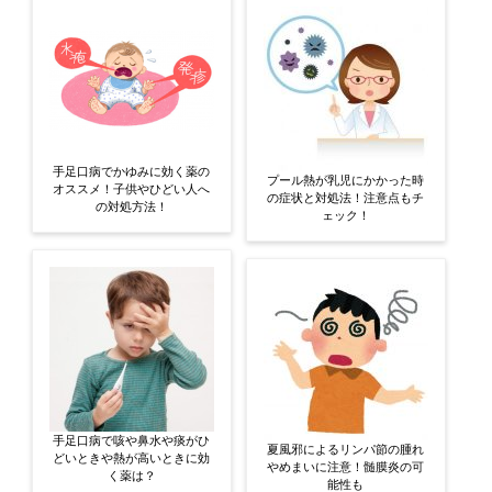
手足口病でかゆみに効く薬の
プール熱が乳児にかかった時
オススメ！子供やひどい人へ
の症状と対処法！注意点もチ
の対処方法！
ェック！
手足口病で咳や鼻水や痰がひ
夏風邪によるリンパ節の腫れ
どいときや熱が高いときに効
やめまいに注意！髄膜炎の可
く薬は？
能性も