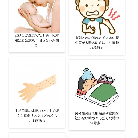
とびひが顔にでた子供への対
虫刺されの腫れ方で大きい時
処法と注意点！治らない原因
や広がる時の対処法！翌日腫
は？
れる時も
手足口病の水泡はいつまで続
突発性発疹で解熱剤や座薬が
く？感染リスクはどれくら
効かない時やぐったりな時の
い？画像も
注意点！