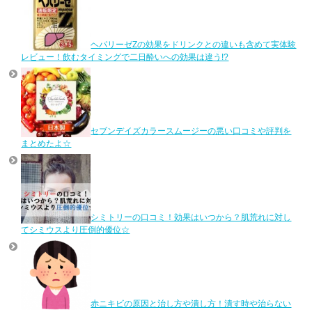
ヘパリーゼZの効果をドリンクとの違いも含めて実体験
レビュー！飲むタイミングで二日酔いへの効果は違う!?
セブンデイズカラースムージーの悪い口コミや評判を
まとめたよ☆
シミトリーの口コミ！効果はいつから？肌荒れに対し
てシミウスより圧倒的優位☆
赤ニキビの原因と治し方や潰し方！潰す時や治らない