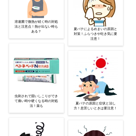
溶連菌で微熱が続く時の対処
法と注意点！熱が出ない時も
夏バテによるめまいの原因と
ある？
対策！ふらつきや吐き気に要
注意！
虫刺されで固いしこりができ
て痛い時や硬くなる時の対処
夏バテの原因と症状と治し
法！薬も
方！息苦しいときは要注意！