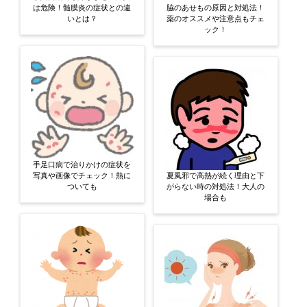
は危険！髄膜炎の症状との違
脇のあせもの原因と対処法！
いとは？
薬のオススメや注意点もチェ
ック！
手足口病で治りかけの症状を
写真や画像でチェック！熱に
夏風邪で高熱が続く理由と下
ついても
がらない時の対処法！大人の
場合も