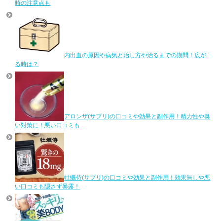
時の注意点も
内出血の原因や病気と治し方や治るまでの期間！広が
る時は？
アロンザ(サプリ)の口コミや効果と副作用！精力性や臭
い対策に！悪い口コミも
牡蠣侍(サプリ)の口コミや効果と副作用！効果無しや悪
い口コミも隠さず暴露！