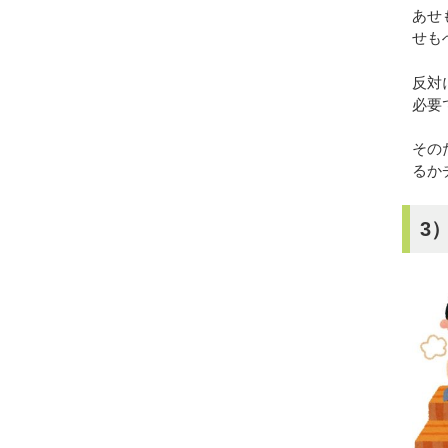
あせ
せも
反対
必要
その
るか
3