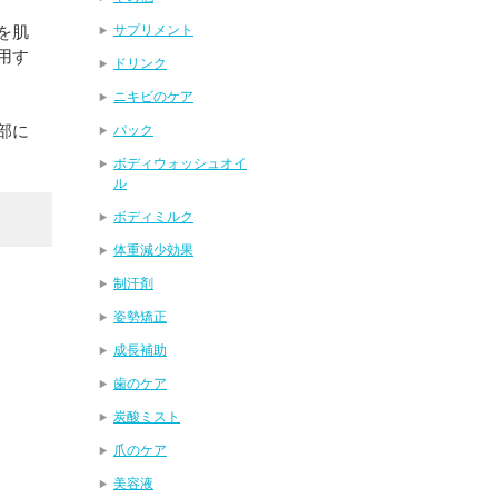
を肌
サプリメント
用す
ドリンク
ニキビのケア
部に
パック
ボディウォッシュオイ
ル
ボディミルク
体重減少効果
制汗剤
姿勢矯正
成長補助
歯のケア
炭酸ミスト
爪のケア
美容液