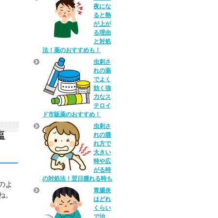
夜にな
ると熱
が上が
る理由
と対処
法！薬のおすすめも！
虫刺さ
れの薬
でよく
効く強
力なス
テロイ
ド市販薬のおすすめ！
虫刺さ
塩
れの腫
れ方で
大きい
時や広
がる時
の対処法！翌日腫れる時も
のよ
胃腸炎
ね。
はどれ
くらい
で治