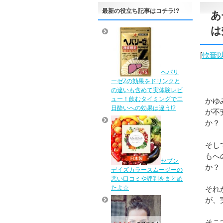
最新の役立ち記事はコチラ!?
あ
は
[
軟膏
ヘパリ
ーゼZの効果をドリンクと
の違いも含めて実体験レビ
ュー！飲むタイミングで二
かゆ
日酔いへの効果は違う!?
が不
か？
そし
もへ
セブン
か？
デイズカラースムージーの
悪い口コミや評判をまとめ
たよ☆
それ
が、
そこ