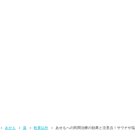
あせも
薬
軟膏以外
あせもへの民間治療の効果と注意点！サウナや塩