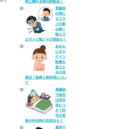
色に腫れる時の対処法！
胃腸炎
の時に
オスス
メの飲
み物！
飲んで
はダメな物とその理由も！
あせも
にオロ
ナイン
軟膏を
使うと
きの注
意点！効果と副作用につい
て
胃腸炎
で会社
は何日
休むべ
き？許
可の有
無や外出時の注意点も！
風邪で