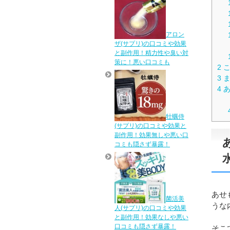
アロン
ザ(サプリ)の口コミや効果
と副作用！精力性や臭い対
策に！悪い口コミも
2
こ
3
ま
4
あ
牡蠣侍
(サプリ)の口コミや効果と
副作用！効果無しや悪い口
コミも隠さず暴露！
あせ
菌活美
うな
人(サプリ)の口コミや効果
と副作用！効果なしや悪い
口コミも隠さず暴露！
そこ