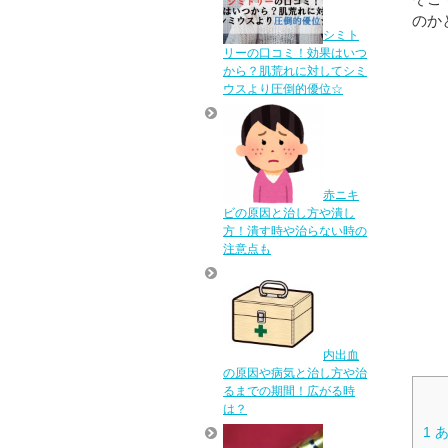
のか
シミト
リーの口コミ！効果はいつ
から？肌荒れに対してシミ
ウスより圧倒的優位☆
赤ニキ
ビの原因と治し方や潰し
方！潰す時や治らない時の
注意点も
内出血
の原因や病気と治し方や治
るまでの期間！広がる時
は？
1
あ