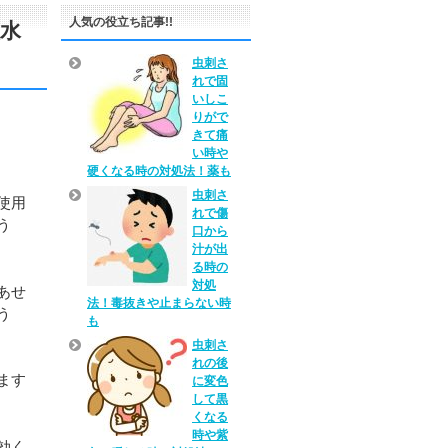
人気の役立ち記事!!
水
虫刺さ
れで固
いしこ
りがで
きて痛
い時や
硬くなる時の対処法！薬も
虫刺さ
使用
れで傷
う
口から
汁が出
る時の
対処
あせ
法！毒抜きや止まらない時
う
も
虫刺さ
れの後
ます
に変色
して黒
くなる
時や紫
効く