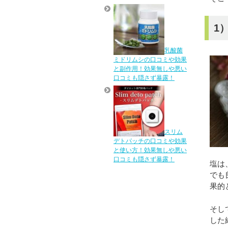
1
乳酸菌
ミドリムシの口コミや効果
と副作用！効果無しや悪い
口コミも隠さず暴露！
スリム
デトパッチの口コミや効果
と使い方！効果無しや悪い
口コミも隠さず暴露！
塩は
でも
果的
そし
した