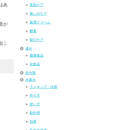
はあ
美肌ケア
臭いのケア
薬用クリーム
意が
酵素
髪のケア
起こ
成分
健康食品
化粧品
未分類
水素水
ランキング・比較
作り方
使い方
副作用
効果