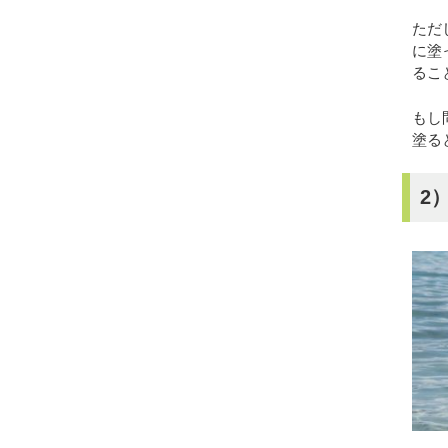
ただ
に塗
るこ
もし
塗る
2