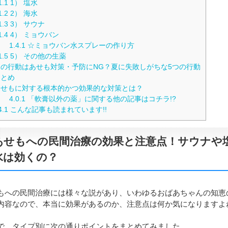
1.1
1） 塩水
1.2
2） 海水
1.3
3） サウナ
1.4
4） ミョウバン
1.4.1
☆ミョウバン水スプレーの作り方
1.5
5） その他の生薬
の行動はあせも対策・予防にNG？夏に失敗しがちな5つの行動
とめ
せもに対する根本的かつ効果的な対策とは？
4.0.1
「軟膏以外の薬」に関する他の記事はコチラ!?
4.1
こんな記事も読まれています!!
あせもへの民間治療の効果と注意点！サウナや
水は効くの？
もへの民間治療には様々な説があり、いわゆるおばあちゃんの知恵
内容なので、本当に効果があるのか、注意点は何か気になりますよ
で、タイプ別に次の通りポイントをまとめてみました。