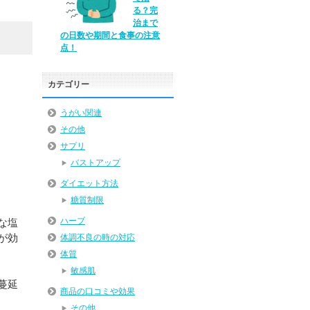
る？完
治まで
の日数や期間と食事の注意
点！
カテゴリー
うがい関連
その他
サプリ
バストアップ
ダイエット方法
糖質制限
ハーブ
な塩
が効
体調不良の時の対応
体質
敏感肌
蔓延
商品の口コミや効果
その他