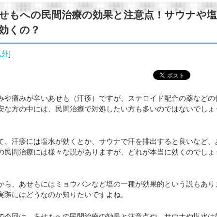
せもへの民間治療の効果と注意点！サウナや塩
効くの？
以外
]
みや痛みが辛いあせも（汗疹）ですが、ステロイド配合の薬などの
安な方の中には、民間治療で対処したい方も多いのではないでしょ
て、汗疹には塩水が効くとか、サウナで汗を排出すると良いなど、
の民間治療には様々な説がありますが、どれが本当に効くのでしょ
から、あせもにはミョウバンなど塩の一種が効果的という説もあり
実際にはどうなのか知りたいですよね。
で今回は、あせもへの民間治療の効果と注意点や、サウナや塩水は