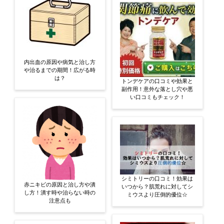
内出血の原因や病気と治し方
や治るまでの期間！広がる時
は？
トンデケアの口コミや効果と
副作用！意外な落とし穴や悪
い口コミもチェック！
シミトリーの口コミ！効果は
赤ニキビの原因と治し方や潰
いつから？肌荒れに対してシ
し方！潰す時や治らない時の
ミウスより圧倒的優位☆
注意点も