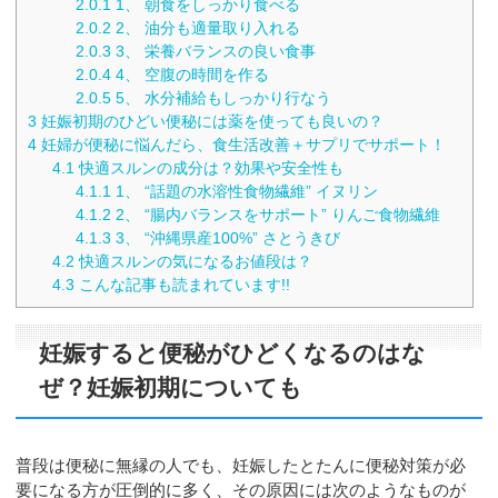
2.0.1
1、 朝食をしっかり食べる
2.0.2
2、 油分も適量取り入れる
2.0.3
3、 栄養バランスの良い食事
2.0.4
4、 空腹の時間を作る
2.0.5
5、 水分補給もしっかり行なう
3
妊娠初期のひどい便秘には薬を使っても良いの？
4
妊婦が便秘に悩んだら、食生活改善＋サプリでサポート！
4.1
快適スルンの成分は？効果や安全性も
4.1.1
1、 “話題の水溶性食物繊維” イヌリン
4.1.2
2、 “腸内バランスをサポート” りんご食物繊維
4.1.3
3、 “沖縄県産100%” さとうきび
4.2
快適スルンの気になるお値段は？
4.3
こんな記事も読まれています!!
妊娠すると便秘がひどくなるのはな
ぜ？妊娠初期についても
普段は便秘に無縁の人でも、妊娠したとたんに便秘対策が必
要になる方が圧倒的に多く、その原因には次のようなものが