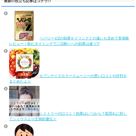
最新の役立ち記事はコチラ!?
ヘパリーゼZの効果をドリンクとの違いも含めて実体験
レビュー！飲むタイミングで二日酔いへの効果は違う!?
セブンデイズカラースムージーの悪い口コミや評判を
まとめたよ☆
シミトリーの口コミ！効果はいつから？肌荒れに対し
てシミウスより圧倒的優位☆