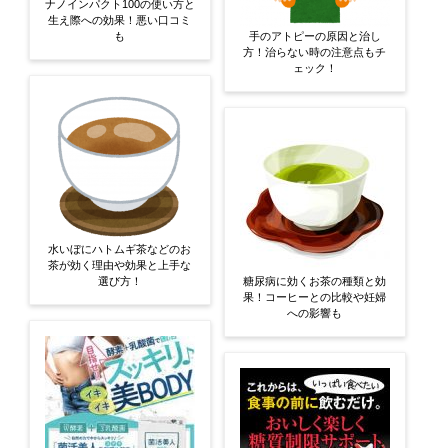
ナノインパクト100の使い方と
生え際への効果！悪い口コミ
も
手のアトピーの原因と治し
方！治らない時の注意点もチ
ェック！
水いぼにハトムギ茶などのお
茶が効く理由や効果と上手な
選び方！
糖尿病に効くお茶の種類と効
果！コーヒーとの比較や妊婦
への影響も