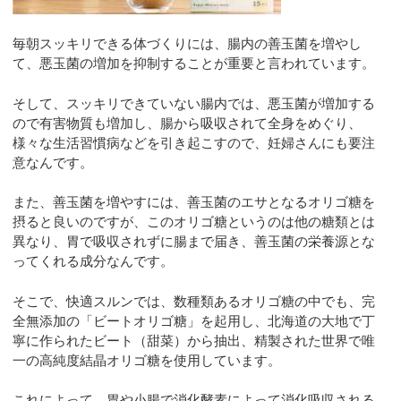
毎朝スッキリできる体づくりには、腸内の善玉菌を増やし
て、悪玉菌の増加を抑制することが重要と言われています。
そして、スッキリできていない腸内では、悪玉菌が増加する
ので有害物質も増加し、腸から吸収されて全身をめぐり、
様々な生活習慣病などを引き起こすので、妊婦さんにも要注
意なんです。
また、善玉菌を増やすには、善玉菌のエサとなるオリゴ糖を
摂ると良いのですが、このオリゴ糖というのは他の糖類とは
異なり、胃で吸収されずに腸まで届き、善玉菌の栄養源とな
ってくれる成分なんです。
そこで、快適スルンでは、数種類あるオリゴ糖の中でも、完
全無添加の「ビートオリゴ糖」を起用し、北海道の大地で丁
寧に作られたビート（甜菜）から抽出、精製された世界で唯
一の高純度結晶オリゴ糖を使用しています。
これによって、胃や小腸で消化酵素によって消化吸収される