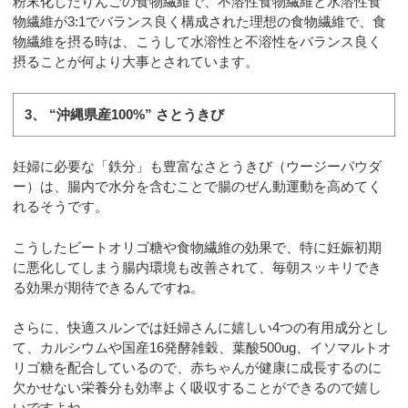
粉末化したりんごの食物繊維で、不溶性食物繊維と水溶性食
物繊維が3:1でバランス良く構成された理想の食物繊維で、食
物繊維を摂る時は、こうして水溶性と不溶性をバランス良く
摂ることが何より大事とされています。
3、 “沖縄県産100%” さとうきび
妊婦に必要な「鉄分」も豊富なさとうきび（ウージーパウダ
ー）は、腸内で水分を含むことで腸のぜん動運動を高めてく
れるそうです。
こうしたビートオリゴ糖や食物繊維の効果で、特に妊娠初期
に悪化してしまう腸内環境も改善されて、毎朝スッキリでき
る効果が期待できるんですね。
さらに、快適スルンでは妊婦さんに嬉しい4つの有用成分とし
て、カルシウムや国産16発酵雑穀、葉酸500ug、イソマルトオ
リゴ糖を配合しているので、赤ちゃんが健康に成長するのに
欠かせない栄養分も効率よく吸収することができるので嬉し
いですよね。