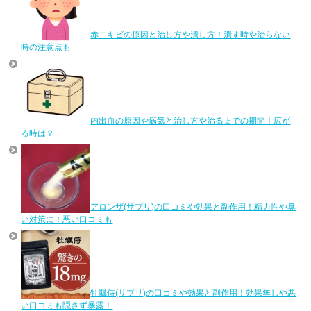
赤ニキビの原因と治し方や潰し方！潰す時や治らない
時の注意点も
内出血の原因や病気と治し方や治るまでの期間！広が
る時は？
アロンザ(サプリ)の口コミや効果と副作用！精力性や臭
い対策に！悪い口コミも
牡蠣侍(サプリ)の口コミや効果と副作用！効果無しや悪
い口コミも隠さず暴露！