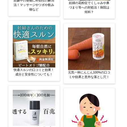
妊娠中の便秘に即効性の解消
妊婦の花粉症でくしゃみや鼻
法！マッサージやツボや飲み
づまり等への対処法！病院は
物など
何科？
快適スルンの口コミと効果！
元気一杯にんじん100%の口コ
成分と安全性についても！
ミや効果と意外な落とし穴！