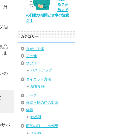
る？完
、外
治まで
の日数や期間と食事の注意
点！
ダ油
カテゴリー
食品
うがい関連
しま
その他
サプリ
バストアップ
いの
ダイエット方法
糖質制限
ハーブ
な
体調不良の時の対応
体質
敏感肌
やサバ
商品の口コミや効果
その他