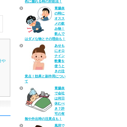
色に腫れる時の対処法！
胃腸炎
の時に
オスス
メの飲
み物！
飲んで
はダメな物とその理由も！
あせも
にオロ
ナイン
分や
軟膏を
使うと
きの注
意点！効果と副作用につい
て
胃腸炎
で会社
は何日
休むべ
き？許
可の有
無や外出時の注意点も！
風邪で