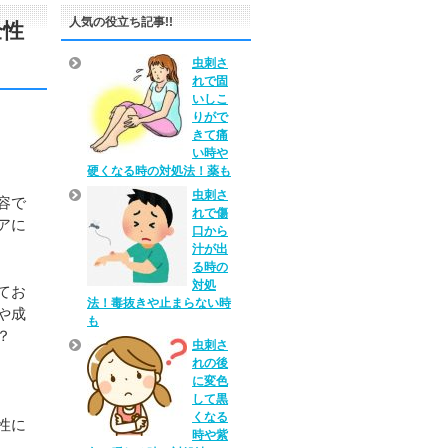
人気の役立ち記事!!
全性
虫刺さ
れで固
いしこ
りがで
きて痛
い時や
硬くなる時の対処法！薬も
虫刺さ
容で
れで傷
アに
口から
汁が出
る時の
対処
てお
法！毒抜きや止まらない時
や成
も
？
虫刺さ
れの後
に変色
して黒
くなる
性に
時や紫