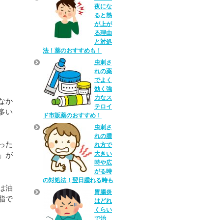
夜にな
ると熱
が上が
る理由
と対処
法！薬のおすすめも！
虫刺さ
れの薬
でよく
効く強
力なス
なか
テロイ
多い
ド市販薬のおすすめ！
虫刺さ
れの腫
った
れ方で
大きい
」が
時や広
がる時
の対処法！翌日腫れる時も
は油
胃腸炎
脂で
はどれ
くらい
で治