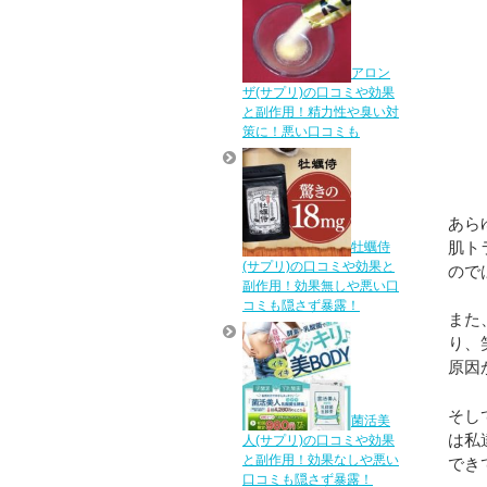
アロン
ザ(サプリ)の口コミや効果
と副作用！精力性や臭い対
策に！悪い口コミも
あら
肌ト
牡蠣侍
(サプリ)の口コミや効果と
ので
副作用！効果無しや悪い口
コミも隠さず暴露！
また
り、
原因
そし
菌活美
は私
人(サプリ)の口コミや効果
と副作用！効果なしや悪い
でき
口コミも隠さず暴露！