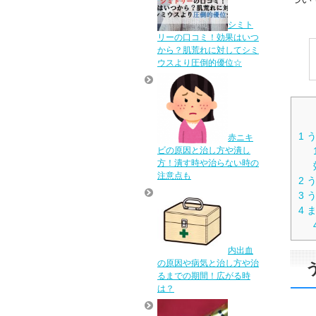
シミト
リーの口コミ！効果はいつ
から？肌荒れに対してシミ
ウスより圧倒的優位☆
1
う
赤ニキ
ビの原因と治し方や潰し
方！潰す時や治らない時の
注意点も
2
う
3
う
4
ま
内出血
の原因や病気と治し方や治
るまでの期間！広がる時
は？