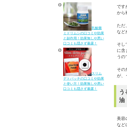
です
から
ただ
乳酸菌
など
ミドリムシの口コミや効果
と副作用！効果無しや悪い
口コミも隠さず暴露！
そし
に含
うの
その
スリム
が、
デトパッチの口コミや効果
と使い方！効果無しや悪い
口コミも隠さず暴露！
う
油
美容
など