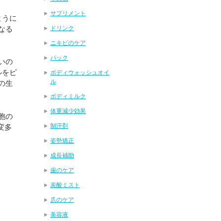
サプリメント
ように
なる
ドリンク
ニキビのケア
パック
いの
ルをピ
ボディウォッシュオイ
ル
の生
ボディミルク
体重減少効果
胞の
制汗剤
変多
姿勢矯正
成長補助
歯のケア
炭酸ミスト
爪のケア
美容液