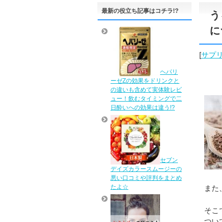
最新の役立ち記事はコチラ!?
う
に
[
サプ
ヘパリ
ーゼZの効果をドリンクと
の違いも含めて実体験レビ
ュー！飲むタイミングで二
日酔いへの効果は違う!?
セブン
デイズカラースムージーの
悪い口コミや評判をまとめ
たよ☆
また
そこ
つい