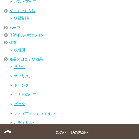
バストアップ
ダイエット方法
糖質制限
ハーブ
体調不良の時の対応
体質
敏感肌
商品の口コミや効果
その他
サプリメント
ドリンク
ニキビのケア
パック
ボディウォッシュオイル
ボディミルク
体重減少効果
このページの先頭へ