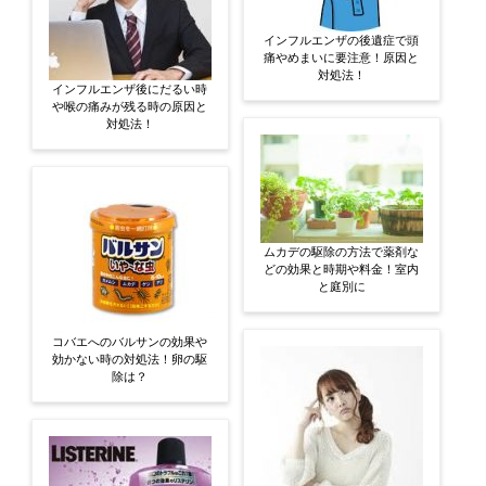
インフルエンザの後遺症で頭
痛やめまいに要注意！原因と
対処法！
インフルエンザ後にだるい時
や喉の痛みが残る時の原因と
対処法！
ムカデの駆除の方法で薬剤な
どの効果と時期や料金！室内
と庭別に
コバエへのバルサンの効果や
効かない時の対処法！卵の駆
除は？