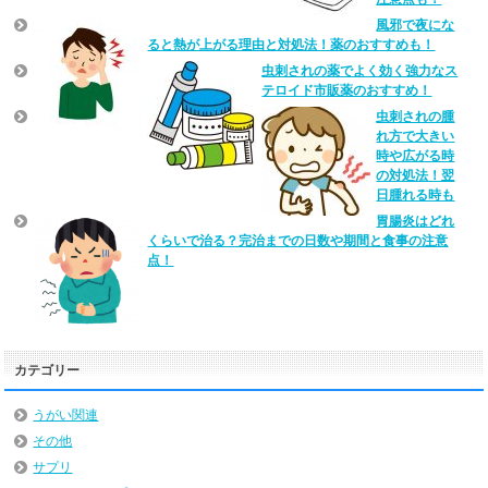
風邪で夜にな
ると熱が上がる理由と対処法！薬のおすすめも！
虫刺されの薬でよく効く強力なス
テロイド市販薬のおすすめ！
虫刺されの腫
れ方で大きい
時や広がる時
の対処法！翌
日腫れる時も
胃腸炎はどれ
くらいで治る？完治までの日数や期間と食事の注意
点！
カテゴリー
うがい関連
その他
サプリ