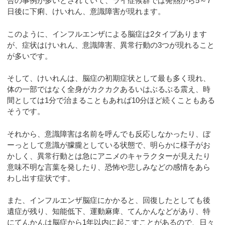
合の事例が多いとされていて、ライ症候群では発熱から5～7
日後に下痢、けいれん、意識障害が現れます。
このように、インフルエンザによる脳症は2タイプあります
が、症状はけいれん、意識障害、異常行動の3つが現れること
が多いです。
そして、けいれんは、脳症の初期症状として最も多く現れ、
体の一部ではなく全身がカクカクあるいはぶるぶる震え、時
間としては1分で治まることもあれば10分ほど続くこともある
そうです。
それから、意識障害は名前を呼んでも反応しなかったり、ぼ
ーっとして意識が朦朧としている状態で、明らかに様子がお
かしく、異常行動とは急にアニメのキャラクターが見えたり
意味不明な言葉を発したり、恐怖や悲しみなどの感情をあら
わし出す症状です。
また、インフルエンザ脳症にかかると、回復したとしても後
遺症が残り、知能低下、運動麻痺、てんかんなどがあり、特
にてんかんは脳症から1年以内に起こすことがあるので、日々