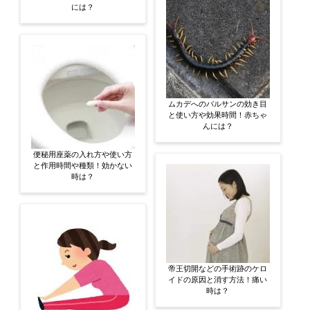
には？
ムカデへのバルサンの効き目
と使い方や効果時間！赤ちゃ
んには？
便秘用座薬の入れ方や使い方
と作用時間や種類！効かない
時は？
帝王切開などの手術跡のケロ
イドの原因と消す方法！痛い
時は？