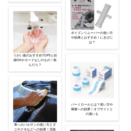
ポイズンリムーバーの使い方
や効果とおすすめ！にきびに
は？
うがい薬のおすすめTOP5と妊
婦OKやヨードなしのもの！飲
んだら？
パーミロールとは？使い方や
褥瘡への効果！オプサイトと
の違いも
車へのバルサンの使い方とダ
ニやクモなどへの効果！消臭