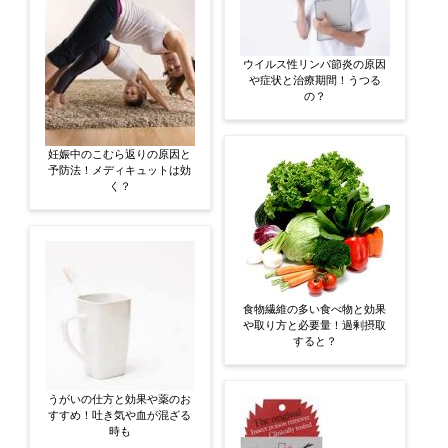
ウイルス性リンパ節炎の原因
や症状と治療期間！うつる
の？
妊娠中のこむら返りの原因と
予防法！メディキュットは効
く？
食物繊維の多い食べ物と効果
や取り方と必要量！過剰摂取
すると？
うがいの仕方と効果や薬のお
すすめ！吐き気や血が混ざる
時も