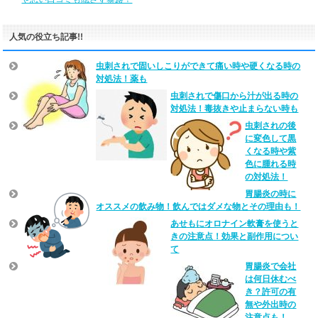
人気の役立ち記事!!
虫刺されで固いしこりができて痛い時や硬くなる時の
対処法！薬も
虫刺されで傷口から汁が出る時の
対処法！毒抜きや止まらない時も
虫刺されの後
に変色して黒
くなる時や紫
色に腫れる時
の対処法！
胃腸炎の時に
オススメの飲み物！飲んではダメな物とその理由も！
あせもにオロナイン軟膏を使うと
きの注意点！効果と副作用につい
て
胃腸炎で会社
は何日休むべ
き？許可の有
無や外出時の
注意点も！