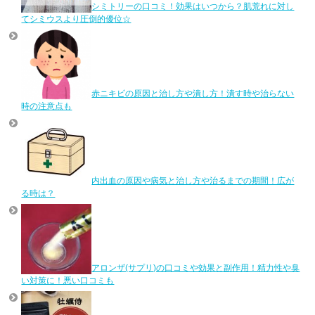
シミトリーの口コミ！効果はいつから？肌荒れに対し
てシミウスより圧倒的優位☆
赤ニキビの原因と治し方や潰し方！潰す時や治らない
時の注意点も
内出血の原因や病気と治し方や治るまでの期間！広が
る時は？
アロンザ(サプリ)の口コミや効果と副作用！精力性や臭
い対策に！悪い口コミも