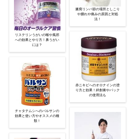
腋窩リンパ節の場所としこり
や腫れや痛みの原因と対処
法！
リステリンうがいの喉や風邪
への効果とやり方！鼻うがい
には？
赤ニキビへのオロナインの塗
り方と効果！絆創膏やパック
の使用法も
チャタテムシへのバルサンの
効果と使い方やオススメの種
類！