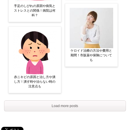
手足のしびれの原因や病気と
ストレスとの関係！病院は何
科？
ケロイド治療の方法や費用と
期間！市販薬や保険について
も
赤ニキビの原因と治し方や潰
し方！潰す時や治らない時の
注意点も
Load more posts