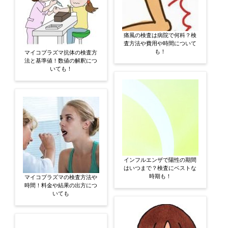
痛風の検査は病院で何科？検
査方法や費用や時間について
も！
マイコプラズマ抗体の検査方
法と基準値！数値の解釈につ
いても！
インフルエンザで陽性の期間
はいつまで？検査にベストな
時期も！
マイコプラズマの検査方法や
時間！料金や結果の出方につ
いても