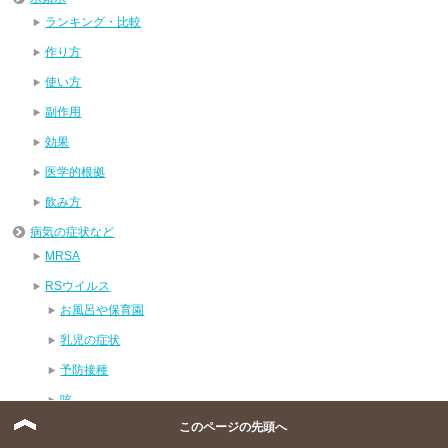
ランキング・比較
作り方
使い方
副作用
効果
医学的根拠
飲み方
病気の症状など
MRSA
RSウイルス
お風呂や保育園
乳児の症状
予防接種
咳
このページの先頭へ
大人