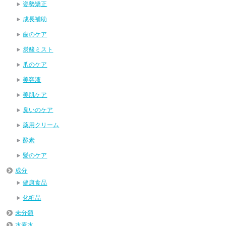
姿勢矯正
成長補助
歯のケア
炭酸ミスト
爪のケア
美容液
美肌ケア
臭いのケア
薬用クリーム
酵素
髪のケア
成分
健康食品
化粧品
未分類
水素水