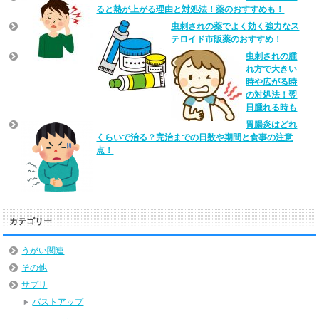
ると熱が上がる理由と対処法！薬のおすすめも！
虫刺されの薬でよく効く強力なス
テロイド市販薬のおすすめ！
虫刺されの腫
れ方で大きい
時や広がる時
の対処法！翌
日腫れる時も
胃腸炎はどれ
くらいで治る？完治までの日数や期間と食事の注意
点！
カテゴリー
うがい関連
その他
サプリ
バストアップ