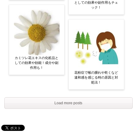
としての効果や副作用もチェ
ック！
カミツレ花エキスの化粧品と
しての効果や効能！成分や副
作用も！
花粉症で喉の腫れや乾くなど
違和感を感じる時の原因と対
処法！
Load more posts