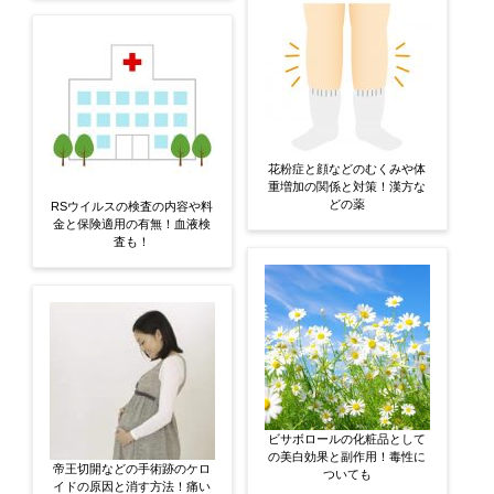
花粉症と顔などのむくみや体
重増加の関係と対策！漢方な
どの薬
RSウイルスの検査の内容や料
金と保険適用の有無！血液検
査も！
ビサボロールの化粧品として
の美白効果と副作用！毒性に
帝王切開などの手術跡のケロ
ついても
イドの原因と消す方法！痛い