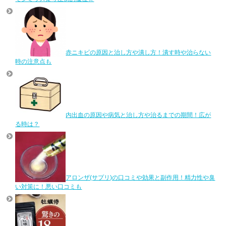
赤ニキビの原因と治し方や潰し方！潰す時や治らない
時の注意点も
内出血の原因や病気と治し方や治るまでの期間！広が
る時は？
アロンザ(サプリ)の口コミや効果と副作用！精力性や臭
い対策に！悪い口コミも