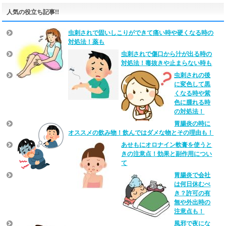
人気の役立ち記事!!
虫刺されで固いしこりができて痛い時や硬くなる時の
対処法！薬も
虫刺されで傷口から汁が出る時の
対処法！毒抜きや止まらない時も
虫刺されの後
に変色して黒
くなる時や紫
色に腫れる時
の対処法！
胃腸炎の時に
オススメの飲み物！飲んではダメな物とその理由も！
あせもにオロナイン軟膏を使うと
きの注意点！効果と副作用につい
て
胃腸炎で会社
は何日休むべ
き？許可の有
無や外出時の
注意点も！
風邪で夜にな