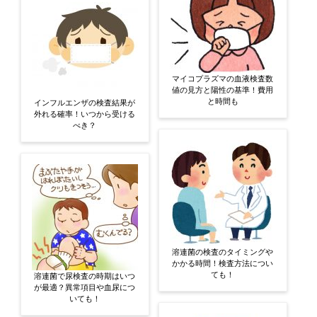
マイコプラズマの血液検査数
値の見方と陽性の基準！費用
と時間も
インフルエンザの検査結果が
外れる確率！いつから受ける
べき？
溶連菌の検査のタイミングや
かかる時間！検査方法につい
ても！
溶連菌で尿検査の時期はいつ
が最適？異常項目や血尿につ
いても！