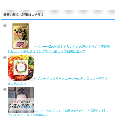
最新の役立ち記事はコチラ!?
ヘパリーゼZの効果をドリンクとの違いも含めて実体験
レビュー！飲むタイミングで二日酔いへの効果は違う!?
セブンデイズカラースムージーの悪い口コミや評判を
まとめたよ☆
シミトリーの口コミ！効果はいつから？肌荒れに対し
てシミウスより圧倒的優位☆