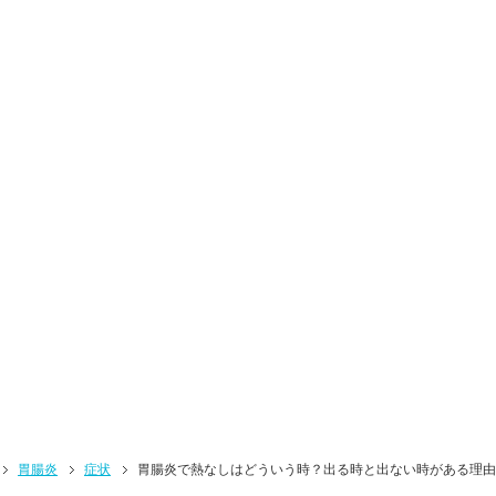
胃腸炎
症状
胃腸炎で熱なしはどういう時？出る時と出ない時がある理由