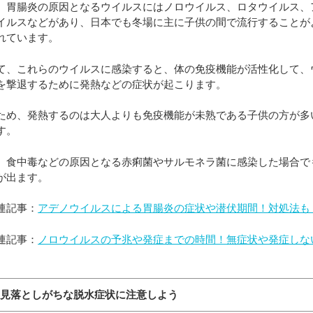
、胃腸炎の原因となるウイルスにはノロウイルス、ロタウイルス、
イルスなどがあり、日本でも冬場に主に子供の間で流行することが
れています。
て、これらのウイルスに感染すると、体の免疫機能が活性化して、
を撃退するために発熱などの症状が起こります。
ため、発熱するのは大人よりも免疫機能が未熟である子供の方が多
す。
、食中毒などの原因となる赤痢菌やサルモネラ菌に感染した場合で
が出ます。
連記事：
アデノウイルスによる胃腸炎の症状や潜伏期間！対処法も
連記事：
ノロウイルスの予兆や発症までの時間！無症状や発症しな
）
：見落としがちな脱水症状に注意しよう