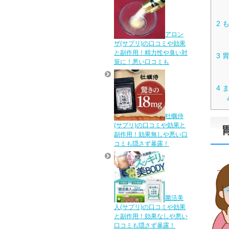
2
も
アロン
ザ(サプリ)の口コミや効果
と副作用！精力性や臭い対
3
胃
策に！悪い口コミも
4
ま
牡蠣侍
(サプリ)の口コミや効果と
副作用！効果無しや悪い口
コミも隠さず暴露！
菌活美
人(サプリ)の口コミや効果
と副作用！効果なしや悪い
口コミも隠さず暴露！