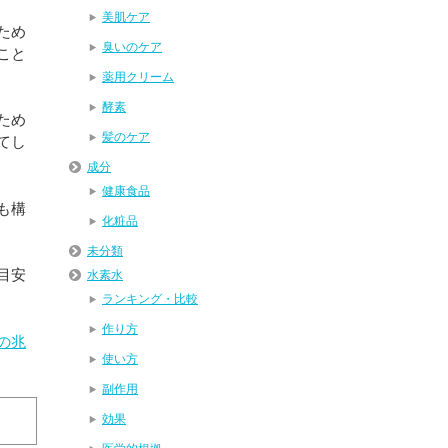
美肌ケア
ため
臭いのケア
こと
薬用クリーム
酵素
ため
髪のケア
てし
成分
健康食品
も構
化粧品
未分類
目安
水素水
ランキング・比較
作り方
の兆
使い方
副作用
効果