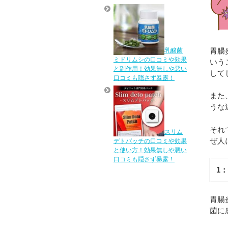
胃腸
乳酸菌
ミドリムシの口コミや効果
いう
と副作用！効果無しや悪い
して
口コミも隠さず暴露！
また
うな
それ
スリム
ぜ人
デトパッチの口コミや効果
と使い方！効果無しや悪い
口コミも隠さず暴露！
1
胃腸
菌に