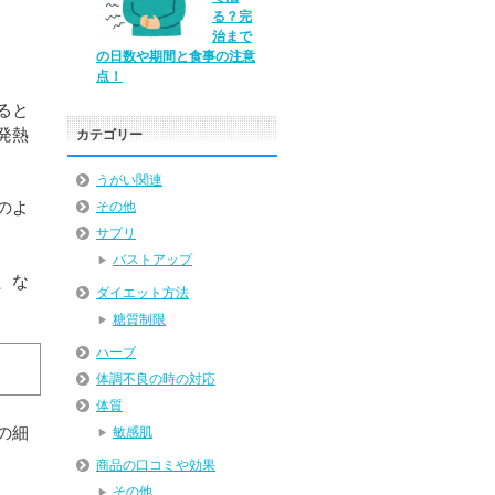
る？完
治まで
の日数や期間と食事の注意
点！
ると
発熱
カテゴリー
うがい関連
のよ
その他
サプリ
バストアップ
、な
ダイエット方法
糖質制限
ハーブ
体調不良の時の対応
体質
の細
敏感肌
商品の口コミや効果
その他