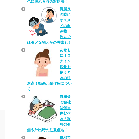
色に腫れる時の対処法！
胃腸炎
の時に
オスス
メの飲
み物！
飲んで
はダメな物とその理由も！
あせも
にオロ
ナイン
軟膏を
使うと
きの注
意点！効果と副作用につい
て
胃腸炎
で会社
は何日
休むべ
き？許
可の有
無や外出時の注意点も！
風邪で