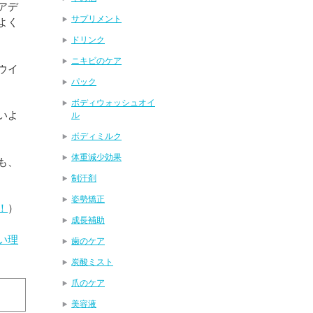
アデ
サプリメント
よく
ドリンク
ニキビのケア
ウイ
パック
ボディウォッシュオイ
いよ
ル
ボディミルク
体重減少効果
も、
制汗剤
姿勢矯正
！
）
成長補助
い理
歯のケア
炭酸ミスト
爪のケア
美容液