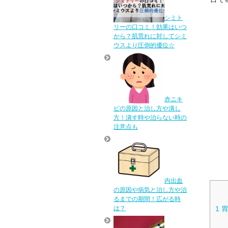
シミト
リーの口コミ！効果はいつ
から？肌荒れに対してシミ
ウスより圧倒的優位☆
赤ニキ
ビの原因と治し方や潰し
方！潰す時や治らない時の
注意点も
内出血
の原因や病気と治し方や治
るまでの期間！広がる時
1
胃
は？