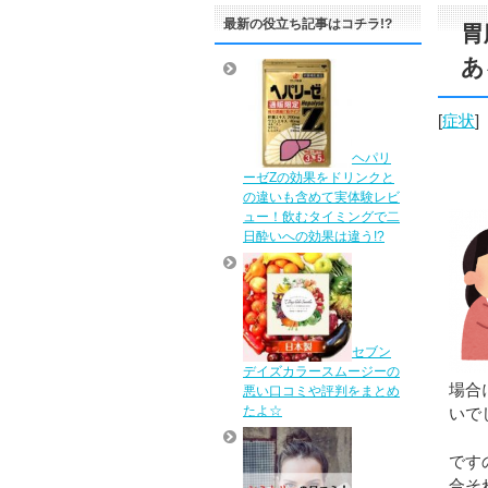
最新の役立ち記事はコチラ!?
胃
あ
[
症状
]
ヘパリ
ーゼZの効果をドリンクと
の違いも含めて実体験レビ
ュー！飲むタイミングで二
日酔いへの効果は違う!?
セブン
デイズカラースムージーの
場合
悪い口コミや評判をまとめ
たよ☆
いで
です
合そ