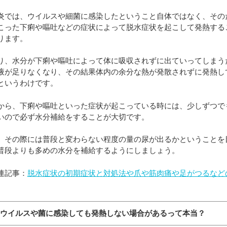
炎では、ウイルスや細菌に感染したということ自体ではなく、その
こった下痢や嘔吐などの症状によって脱水症状を起こして発熱する
ります。
り、水分が下痢や嘔吐によって体に吸収されずに出ていってしまう
液が足りなくなり、その結果体内の余分な熱が発散されずに発熱し
というわけです。
から、下痢や嘔吐といった症状が起こっている時には、少しずつで
いので必ず水分補給をすることが大切です。
、その際には普段と変わらない程度の量の尿が出るかということを
普段よりも多めの水分を補給するようにしましょう。
連記事：
脱水症状の初期症状と対処法や爪や筋肉痛や足がつるなど
）
：ウイルスや菌に感染しても発熱しない場合があるって本当？