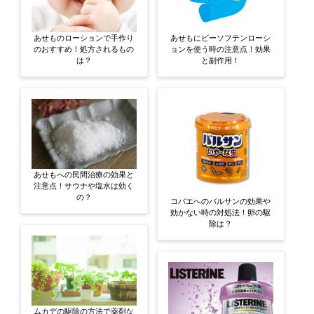
あせものローションで手作り
あせもにビーソフテンローシ
のおすすめ！処方されるもの
ョンを使う時の注意点！効果
は？
と副作用！
あせもへの民間治療の効果と
注意点！サウナや塩水は効く
の？
コバエへのバルサンの効果や
効かない時の対処法！卵の駆
除は？
ムカデの駆除の方法で薬剤な