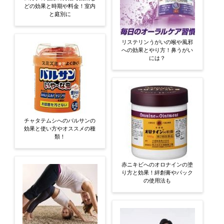
どの効果と時期や料金！室内
と庭別に
リステリンうがいの喉や風邪
への効果とやり方！鼻うがい
には？
チャタテムシへのバルサンの
効果と使い方やオススメの種
類！
赤ニキビへのオロナインの塗
り方と効果！絆創膏やパック
の使用法も