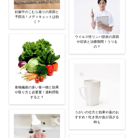
妊娠中のこむら返りの原因と
予防法！メディキュットは効
く？
ウイルス性リンパ節炎の原因
や症状と治療期間！うつる
の？
食物繊維の多い食べ物と効果
や取り方と必要量！過剰摂取
すると？
うがいの仕方と効果や薬のお
すすめ！吐き気や血が混ざる
時も