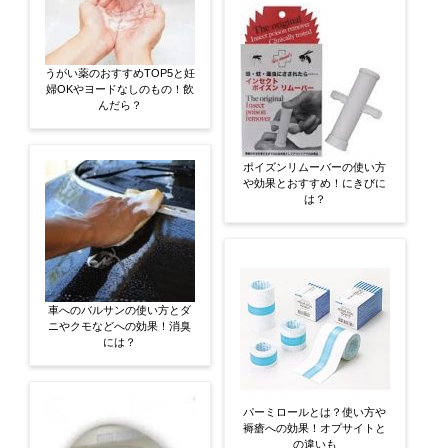
うがい薬のおすすめTOP5と妊
婦OKやヨードなしのもの！飲
んだら？
ポイズンリムーバーの使い方
や効果とおすすめ！にきびに
は？
車へのバルサンの使い方とダ
ニやクモなどへの効果！消臭
には？
パーミロールとは？使い方や
褥瘡への効果！オプサイトと
の違いも