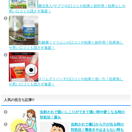
菌活美人(サプリ)の口コミや効果と副作用！効果なしや
悪い口コミも隠さず暴露！
乳酸菌ミドリムシの口コミや効果と副作用！効果無し
や悪い口コミも隠さず暴露！
スリムデトパッチの口コミや効果と使い方！効果無し
や悪い口コミも隠さず暴露！
人気の役立ち記事!!
虫刺されで固いしこりができて痛い時や硬くなる時の
対処法！薬も
虫刺されで傷口から汁が出る時の
対処法！毒抜きや止まらない時も