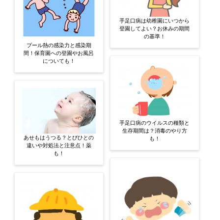
手足口病は幼稚園にいつから
登園してよい？お休みの期間
の基準！
プール熱の感染力と感染期
間！保育園への登園やお風呂
についても！
手足口病のウイルスの種類と
生存期間は？消毒のやり方
あせもはうつる？とびひとの
も！
違いや対処法と注意点！薬
も！