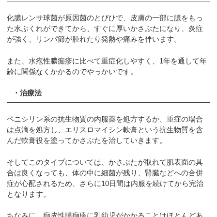
化膿レンサ球菌が原因菌のとびひで、皮膚の一部に膿をもっ
た水ぶくれができてから、すぐに厚いかさぶたになり、炎症
が強く、リンパ節が腫れたり発熱や痛みを伴います。
また、水疱性膿痂疹に比べて重症化しやすく、1年を通して年
齢に関係なくかかるのでやっかいです。
・治療法
ペニシリン系の抗生物質の内服薬を処方するか、重症の場合
は点滴を処方し、エリスロマイシン軟膏という抗生物質を含
んだ軟膏役を塗ってかさぶたを治していきます。
そしてこのタイプについては、かさぶたが取れて肌表面の具
合は良くなっても、体の中に細菌が残り、腎臓などへの合併
症が心配されるため、さらに10日間は内服を続けてから完治
となります。
ちなみに、痂皮性膿痂疹に乳幼児がかかることはほとんどあ