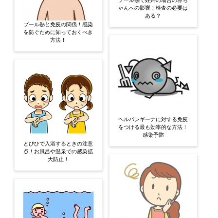
ゃんへの影響！検査の必要は
ある？
プール熱と免疫の関係！感染
を防ぐために知っておくべき
方法！
ヘルパンギーナに対する免疫
をつける最も効率的な方法！
感染予防
とびひで入浴するときの注意
点！お風呂や温泉での感染拡
大防止！