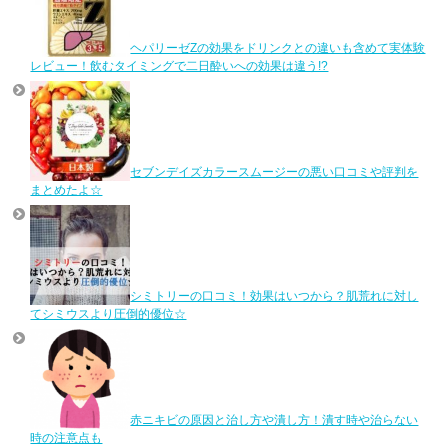
ヘパリーゼZの効果をドリンクとの違いも含めて実体験
レビュー！飲むタイミングで二日酔いへの効果は違う!?
セブンデイズカラースムージーの悪い口コミや評判を
まとめたよ☆
シミトリーの口コミ！効果はいつから？肌荒れに対し
てシミウスより圧倒的優位☆
赤ニキビの原因と治し方や潰し方！潰す時や治らない
時の注意点も