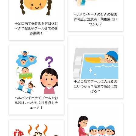
ヘルパンギーナのときの登園
許可証と注意点！幼稚園はい
手足口病で保育園を何日休む
つから？
べき？登園やプールまでの休
み期間！
手足口病でプールに入れるの
はいつから？塩素で感染は防
げる？
ヘルパンギーナでプールやお
風呂はいつから？注意点もチ
ェック！