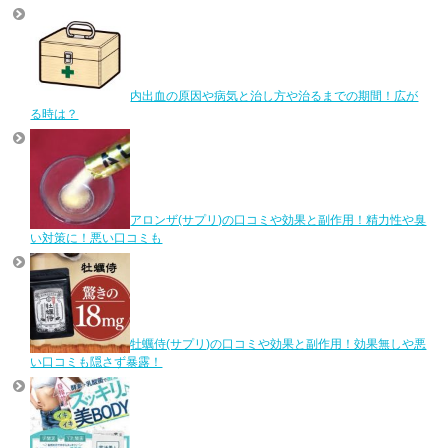
内出血の原因や病気と治し方や治るまでの期間！広が
る時は？
アロンザ(サプリ)の口コミや効果と副作用！精力性や臭
い対策に！悪い口コミも
牡蠣侍(サプリ)の口コミや効果と副作用！効果無しや悪
い口コミも隠さず暴露！