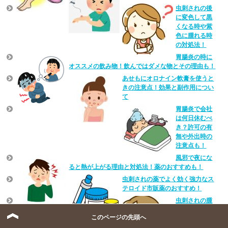
虫刺されの後
に変色して黒
くなる時や紫
色に腫れる時
の対処法！
胃腸炎の時に
オススメの飲み物！飲んではダメな物とその理由も！
あせもにオロナイン軟膏を使うと
きの注意点！効果と副作用につい
て
胃腸炎で会社
は何日休むべ
き？許可の有
無や外出時の
注意点も！
風邪で夜にな
ると熱が上がる理由と対処法！薬のおすすめも！
虫刺されの薬でよく効く強力なス
テロイド市販薬のおすすめ！
虫刺されの腫
れ方で大きい
このページの先頭へ
時や広がる時