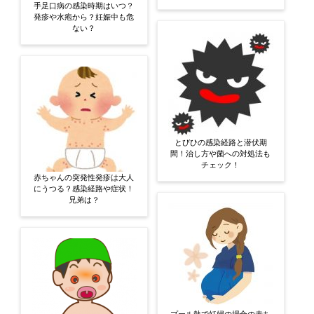
手足口病の感染時期はいつ？
発疹や水疱から？妊娠中も危
ない？
とびひの感染経路と潜伏期
間！治し方や菌への対処法も
チェック！
赤ちゃんの突発性発疹は大人
にうつる？感染経路や症状！
兄弟は？
プール熱で妊婦の場合の赤ち