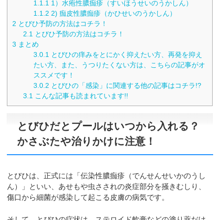
1.1.1
1）水疱性膿痂疹（すいほうせいのうかしん）
1.1.2
2) 痂皮性膿痂疹（かひせいのうかしん）
2
とびひ予防の方法はコチラ！
2.1
とびひ予防の方法はコチラ！
3
まとめ
3.0.1
とびひの痒みをとにかく抑えたい方、再発を抑え
たい方、また、うつりたくない方は、こちらの記事がオ
ススメです！
3.0.2
とびひの「感染」に関連する他の記事はコチラ!?
3.1
こんな記事も読まれています!!
とびひだとプールはいつから入れる？
かさぶたや治りかけに注意！
とびひは、正式には「伝染性膿痂疹（でんせんせいかのうし
ん）」といい、あせもや虫さされの炎症部分を掻きむしり、
傷口から細菌が感染して起こる皮膚の病気です。
そして、とびひの症状は、ステロイド軟膏などの塗り薬だけ