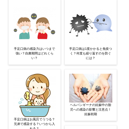
手足口病の感染力はいつまで
手足口病は1度かかると免疫つ
強い？自粛期間はどれくら
く？何度も繰り返すのを防ぐ
い？
には？
ヘルパンギーナの妊娠中の胎
児への感染の影響と注意点！
妊娠初期
手足口病はお風呂でうつる？
兄弟で感染する？いつから入
れる？