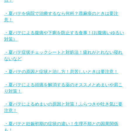
点！
・夏バテを病院で治療するなら何科？蕁麻疹のときは要注
意！
・夏バテによる腹痛や下痢を防止する食事！(お腹痛いゆるい
対策）
・夏バテ症状チェックシートと対処法！疲れがとれない寝れ
ないなど
・夏バテの原因と症状と治し方！息苦しいときは要注意！
・夏バテによる頭痛を解消する薬のオススメとめまいや肩こ
り対策！
・夏バテによるめまいの原因と対策！ふらつきや吐き気に要
注意！
・夏バテと妊娠初期の症状の違い！生理不順との因果関係
も！