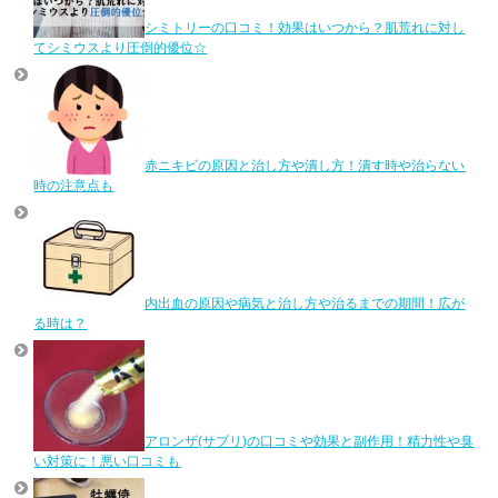
シミトリーの口コミ！効果はいつから？肌荒れに対し
てシミウスより圧倒的優位☆
赤ニキビの原因と治し方や潰し方！潰す時や治らない
時の注意点も
内出血の原因や病気と治し方や治るまでの期間！広が
る時は？
アロンザ(サプリ)の口コミや効果と副作用！精力性や臭
い対策に！悪い口コミも