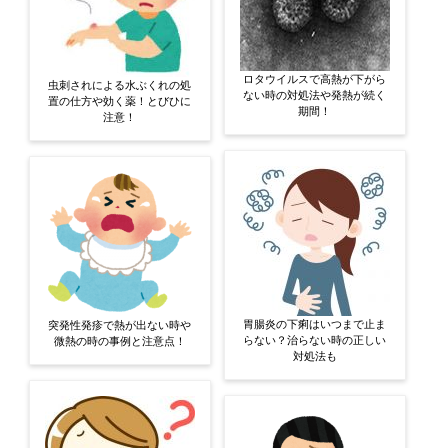
ロタウイルスで高熱が下がら
虫刺されによる水ぶくれの処
ない時の対処法や発熱が続く
置の仕方や効く薬！とびひに
期間！
注意！
胃腸炎の下痢はいつまで止ま
突発性発疹で熱が出ない時や
らない？治らない時の正しい
微熱の時の事例と注意点！
対処法も