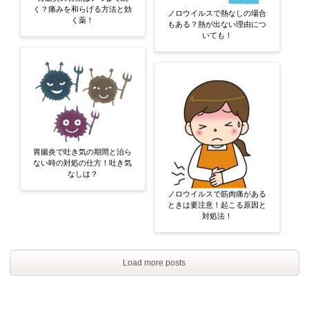
く？痛みを和らげる方法と効
ノロウイルスで熱なしの場合
く薬！
もある？熱が出ない理由につ
いても！
胃腸炎で吐き気の期間と治ら
ない時の対処の仕方！吐き気
なしは？
ノロウイルスで筋肉痛がある
ときは要注意！起こる原因と
対処法！
Load more posts