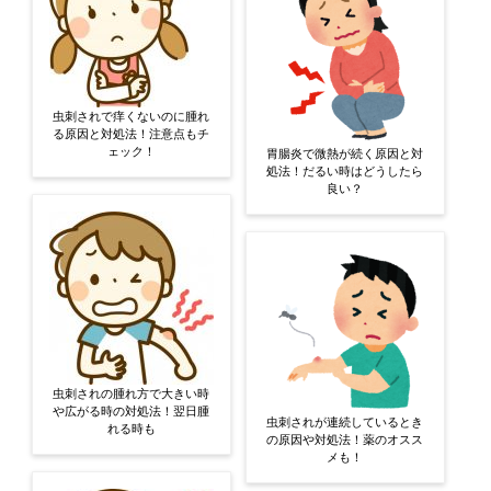
虫刺されで痒くないのに腫れ
る原因と対処法！注意点もチ
ェック！
胃腸炎で微熱が続く原因と対
処法！だるい時はどうしたら
良い？
虫刺されの腫れ方で大きい時
や広がる時の対処法！翌日腫
虫刺されが連続しているとき
れる時も
の原因や対処法！薬のオスス
メも！