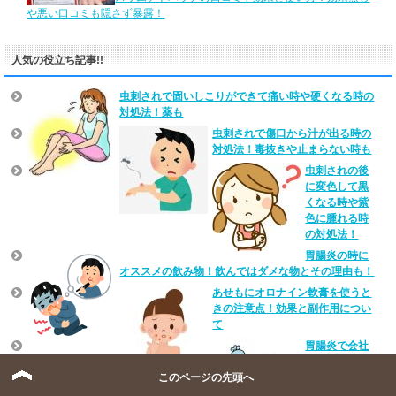
や悪い口コミも隠さず暴露！
人気の役立ち記事!!
虫刺されで固いしこりができて痛い時や硬くなる時の
対処法！薬も
虫刺されで傷口から汁が出る時の
対処法！毒抜きや止まらない時も
虫刺されの後
に変色して黒
くなる時や紫
色に腫れる時
の対処法！
胃腸炎の時に
オススメの飲み物！飲んではダメな物とその理由も！
あせもにオロナイン軟膏を使うと
きの注意点！効果と副作用につい
て
胃腸炎で会社
は何日休むべ
このページの先頭へ
き？許可の有
無や外出時の