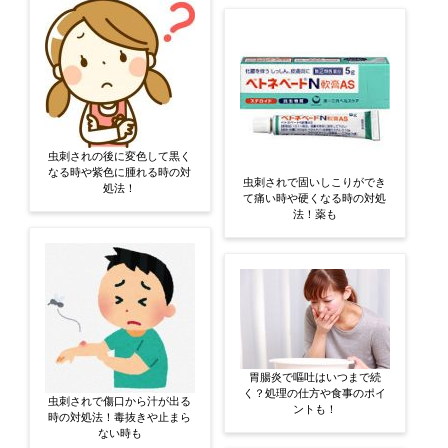
虫刺されの後に変色して黒く
なる時や紫色に腫れる時の対
虫刺されで固いしこりができ
処法！
て痛い時や硬くなる時の対処
法！薬も
胃腸炎で嘔吐はいつまで続
く？処理の仕方や食事のポイ
虫刺されで傷口から汁が出る
ントも！
時の対処法！毒抜きや止まら
ない時も