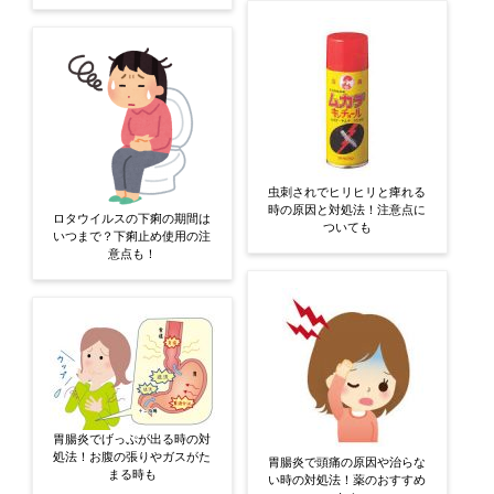
虫刺されでヒリヒリと痺れる
時の原因と対処法！注意点に
ロタウイルスの下痢の期間は
ついても
いつまで？下痢止め使用の注
意点も！
胃腸炎でげっぷが出る時の対
処法！お腹の張りやガスがた
胃腸炎で頭痛の原因や治らな
まる時も
い時の対処法！薬のおすすめ