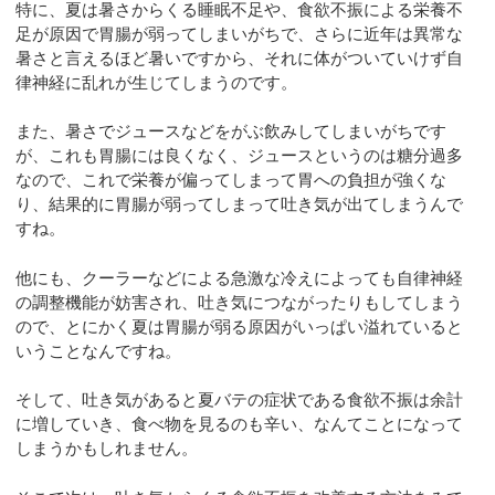
特に、夏は暑さからくる睡眠不足や、食欲不振による栄養不
足が原因で胃腸が弱ってしまいがちで、さらに近年は異常な
暑さと言えるほど暑いですから、それに体がついていけず自
律神経に乱れが生じてしまうのです。
また、暑さでジュースなどをがぶ飲みしてしまいがちです
が、これも胃腸には良くなく、ジュースというのは糖分過多
なので、これで栄養が偏ってしまって胃への負担が強くな
り、結果的に胃腸が弱ってしまって吐き気が出てしまうんで
すね。
他にも、クーラーなどによる急激な冷えによっても自律神経
の調整機能が妨害され、吐き気につながったりもしてしまう
ので、とにかく夏は胃腸が弱る原因がいっぱい溢れていると
いうことなんですね。
そして、吐き気があると夏バテの症状である食欲不振は余計
に増していき、食べ物を見るのも辛い、なんてことになって
しまうかもしれません。