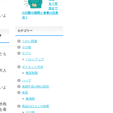
る？完
治まで
の日数や期間と食事の注意
いよ
点！
カテゴリー
?
うがい関連
その他
とも
サプリ
バストアップ
ダイエット方法
大人
糖質制限
ハーブ
体調不良の時の対応
いよ
体質
敏感肌
水疱
商品の口コミや効果
を着
その他