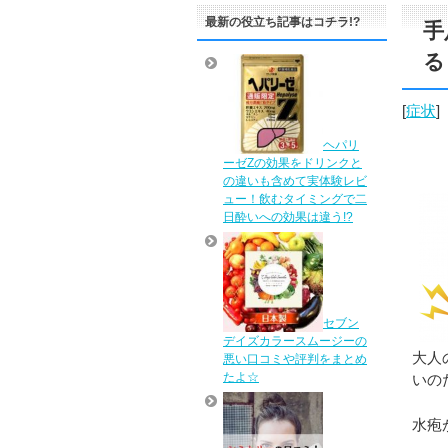
最新の役立ち記事はコチラ!?
手
る
[
症状
]
ヘパリ
ーゼZの効果をドリンクと
の違いも含めて実体験レビ
ュー！飲むタイミングで二
日酔いへの効果は違う!?
セブン
デイズカラースムージーの
大人
悪い口コミや評判をまとめ
たよ☆
いの
水疱