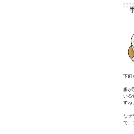
下痢
腸が
いる
すね
なぜ
で、