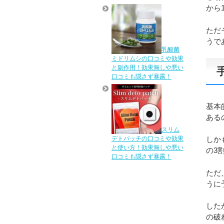
から
ただ
うで
乳酸菌
ミドリムシの口コミや効果
と副作用！効果無しや悪い
口コミも隠さず暴露！
基本
ある
スリム
デトパッチの口コミや効果
しか
と使い方！効果無しや悪い
の3
口コミも隠さず暴露！
ただ
うに
した
の破