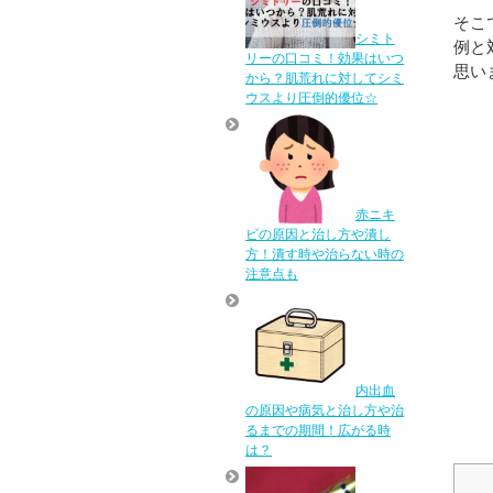
そこ
シミト
例と
リーの口コミ！効果はいつ
思い
から？肌荒れに対してシミ
ウスより圧倒的優位☆
赤ニキ
ビの原因と治し方や潰し
方！潰す時や治らない時の
注意点も
内出血
の原因や病気と治し方や治
るまでの期間！広がる時
は？