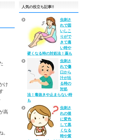
人気の役立ち記事!!
あ
虫刺さ
れで固
いしこ
りがで
きて痛
い時や
硬くなる時の対処法！薬も
虫刺さ
た
れで傷
口から
汁が出
る時の
かけ
対処
す
法！毒抜きや止まらない時
。
も
虫刺さ
が高
れの後
に変色
して黒
くなる
ね。
時や紫