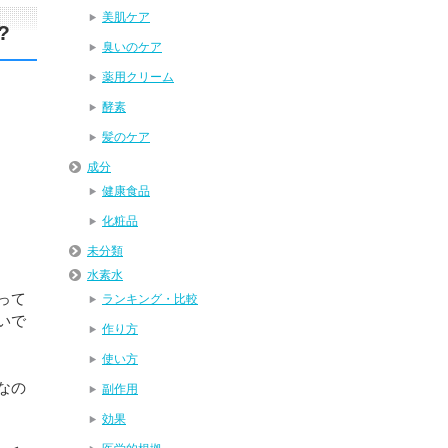
美肌ケア
?
臭いのケア
薬用クリーム
酵素
髪のケア
成分
健康食品
化粧品
未分類
水素水
って
ランキング・比較
いで
作り方
使い方
なの
副作用
効果