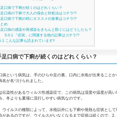
足口病で下痢が続くのはどれくらい？
足口病の下痢で大人の場合と対処法はコチラ!?
足口病で下痢の時にオススメの食事はコチラ!?
とめ
足口病の感染や再感染をきちんと防ぐにはどうしたら？
5.0.1
「症状」に関連する他の記事はコチラ!?
5.1
こんな記事も読まれています!!
手足口病で下痢が続くのはどれくらい？
口病という病気は、手のひらや足の裏、口内に水疱が出来ることか
病名が名づけられました。
は伝染性があるウィルス性感染症で、この病気は湿度や温度が高い
み、冬よりも夏場に流行しやすい病気なのです。
、ウイルスの種類によって、水疱以外にも下痢や発熱も症状として
合があるのですが、ウイルスがいなくなるまで症状は続くので、2、