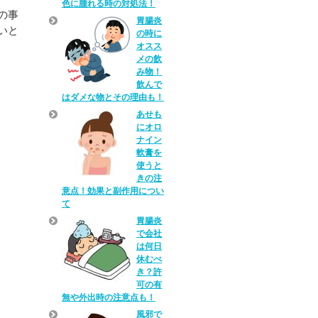
色に腫れる時の対処法！
の事
胃腸炎
いと
の時に
オスス
メの飲
み物！
飲んで
はダメな物とその理由も！
あせも
にオロ
ナイン
軟膏を
使うと
きの注
意点！効果と副作用につい
て
胃腸炎
で会社
は何日
休むべ
き？許
可の有
無や外出時の注意点も！
風邪で