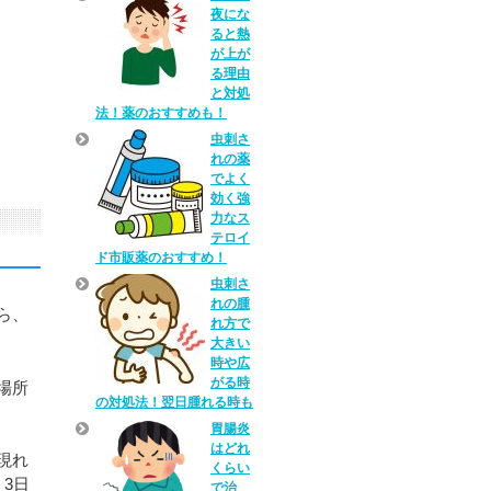
夜にな
ると熱
が上が
る理由
と対処
法！薬のおすすめも！
虫刺さ
れの薬
でよく
効く強
力なス
テロイ
ド市販薬のおすすめ！
虫刺さ
れの腫
ら、
れ方で
大きい
時や広
がる時
場所
の対処法！翌日腫れる時も
胃腸炎
はどれ
現れ
くらい
3日
で治