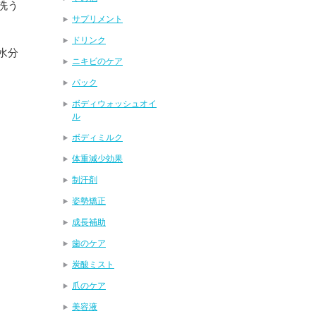
洗う
サプリメント
ドリンク
水分
ニキビのケア
パック
ボディウォッシュオイ
ル
ボディミルク
体重減少効果
制汗剤
姿勢矯正
成長補助
歯のケア
炭酸ミスト
爪のケア
美容液