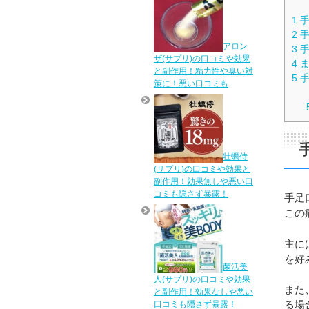
1
手
2
手
アロン
3
手
ザ(サプリ)の口コミや効果
4
ま
と副作用！精力性や臭い対
5
手
策に！悪い口コミも
牡蠣侍
(サプリ)の口コミや効果と
副作用！効果無しや悪い口
コミも隠さず暴露！
手足
この
主に
を好
菌活美
人(サプリ)の口コミや効果
また
と副作用！効果なしや悪い
る場
口コミも隠さず暴露！