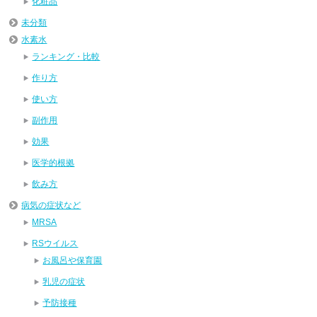
化粧品
未分類
水素水
ランキング・比較
作り方
使い方
副作用
効果
医学的根拠
飲み方
病気の症状など
MRSA
RSウイルス
お風呂や保育園
乳児の症状
予防接種