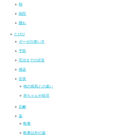
熱
病院
腫れ
とびひ
ガーゼの使い方
予防
完治までの目安
感染
症状
他の病気との違い
赤ちゃんや幼児
石鹸
薬
軟膏
軟膏以外の薬