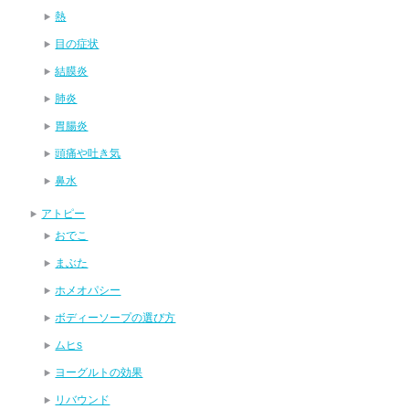
熱
目の症状
結膜炎
肺炎
胃腸炎
頭痛や吐き気
鼻水
アトピー
おでこ
まぶた
ホメオパシー
ボディーソープの選び方
ムヒs
ヨーグルトの効果
リバウンド