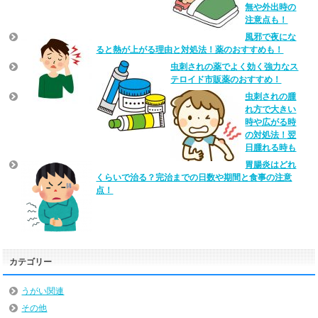
無や外出時の
注意点も！
風邪で夜にな
ると熱が上がる理由と対処法！薬のおすすめも！
虫刺されの薬でよく効く強力なス
テロイド市販薬のおすすめ！
虫刺されの腫
れ方で大きい
時や広がる時
の対処法！翌
日腫れる時も
胃腸炎はどれ
くらいで治る？完治までの日数や期間と食事の注意
点！
カテゴリー
うがい関連
その他