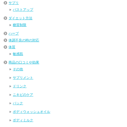
サプリ
バストアップ
ダイエット方法
糖質制限
ハーブ
体調不良の時の対応
体質
敏感肌
商品の口コミや効果
その他
サプリメント
ドリンク
ニキビのケア
パック
ボディウォッシュオイル
ボディミルク