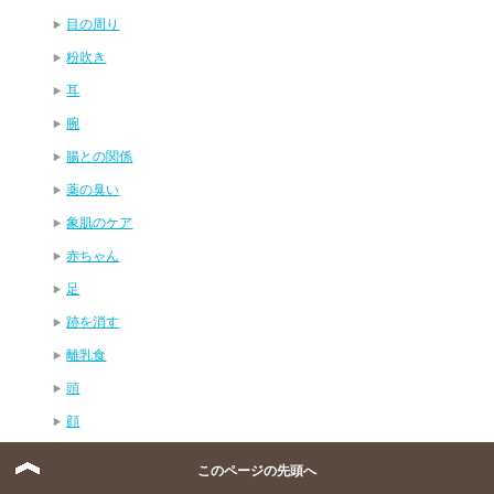
目の周り
粉吹き
耳
腕
腸との関係
薬の臭い
象肌のケア
赤ちゃん
足
跡を消す
離乳食
頭
顔
飲み薬
このページの先頭へ
インフルエンザ