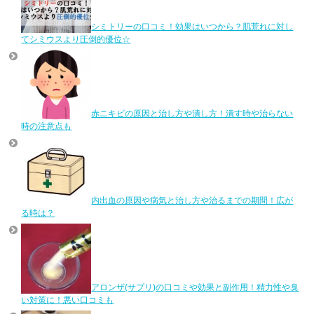
シミトリーの口コミ！効果はいつから？肌荒れに対し
てシミウスより圧倒的優位☆
赤ニキビの原因と治し方や潰し方！潰す時や治らない
時の注意点も
内出血の原因や病気と治し方や治るまでの期間！広が
る時は？
アロンザ(サプリ)の口コミや効果と副作用！精力性や臭
い対策に！悪い口コミも