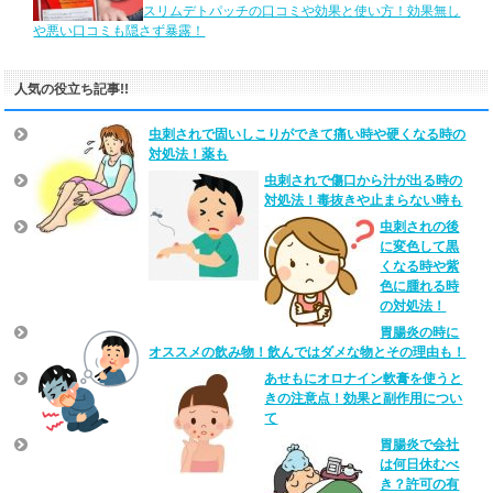
スリムデトパッチの口コミや効果と使い方！効果無し
や悪い口コミも隠さず暴露！
人気の役立ち記事!!
虫刺されで固いしこりができて痛い時や硬くなる時の
対処法！薬も
虫刺されで傷口から汁が出る時の
対処法！毒抜きや止まらない時も
虫刺されの後
に変色して黒
くなる時や紫
色に腫れる時
の対処法！
胃腸炎の時に
オススメの飲み物！飲んではダメな物とその理由も！
あせもにオロナイン軟膏を使うと
きの注意点！効果と副作用につい
て
胃腸炎で会社
は何日休むべ
き？許可の有