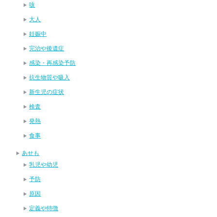
咳
大人
妊娠中
完治や後遺症
感染・再感染予防
抗生物質や吸入
新生児の症状
検査
発熱
食事
あせも
乳児や幼児
予防
原因
定義や特徴