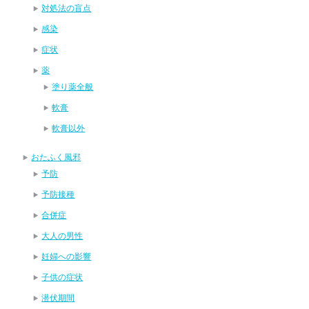
対処法の盲点
感染
症状
薬
塗り薬全般
軟膏
軟膏以外
おたふく風邪
予防
予防接種
合併症
大人の男性
妊婦への影響
子供の症状
潜伏期間