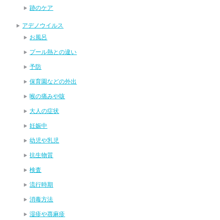
跡のケア
アデノウイルス
お風呂
プール熱との違い
予防
保育園などの外出
喉の痛みや咳
大人の症状
妊娠中
幼児や乳児
抗生物質
検査
流行時期
消毒方法
湿疹や蕁麻疹