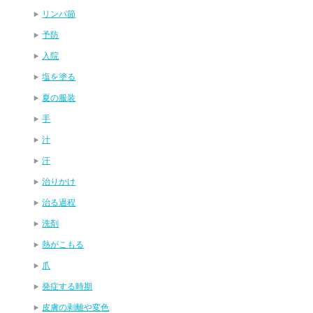
リンパ節
予防
入院
塩を塗る
夏の服装
手
汁
汗
治りかけ
治る過程
洗剤
熱がこもる
爪
発症する時期
皮膚の剥離や変色