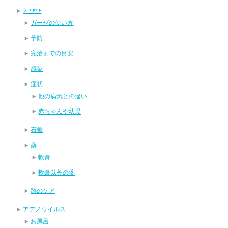
とびひ
ガーゼの使い方
予防
完治までの目安
感染
症状
他の病気との違い
赤ちゃんや幼児
石鹸
薬
軟膏
軟膏以外の薬
跡のケア
アデノウイルス
お風呂