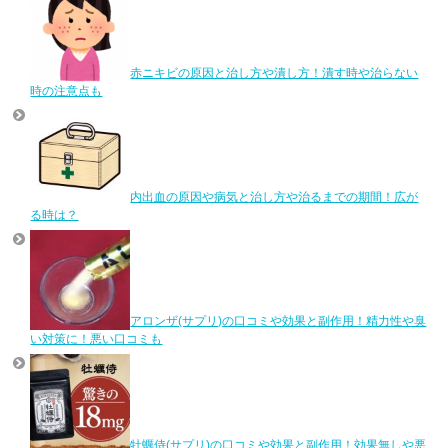
赤ニキビの原因と治し方や潰し方！潰す時や治らない
時の注意点も
内出血の原因や病気と治し方や治るまでの期間！広が
る時は？
アロンザ(サプリ)の口コミや効果と副作用！精力性や臭
い対策に！悪い口コミも
牡蠣侍(サプリ)の口コミや効果と副作用！効果無しや悪