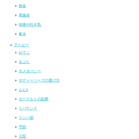
肺炎
胃腸炎
頭痛や吐き気
鼻水
アトピー
おでこ
まぶた
ホメオパシー
ボディーソープの選び方
ムヒs
ヨーグルトの効果
リバウンド
リンパ節
予防
入院