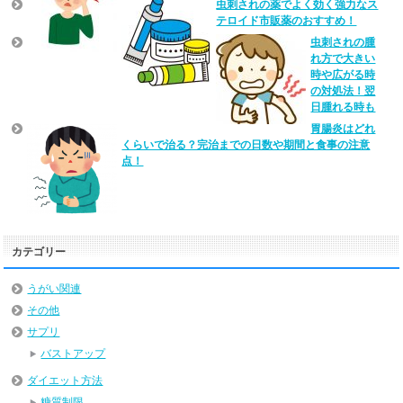
虫刺されの薬でよく効く強力なス
テロイド市販薬のおすすめ！
虫刺されの腫
れ方で大きい
時や広がる時
の対処法！翌
日腫れる時も
胃腸炎はどれ
くらいで治る？完治までの日数や期間と食事の注意
点！
カテゴリー
うがい関連
その他
サプリ
バストアップ
ダイエット方法
糖質制限