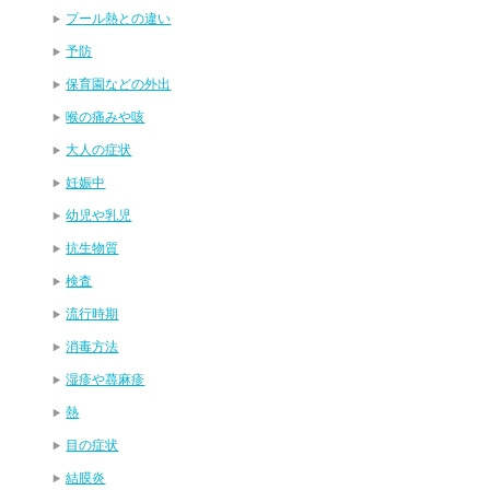
プール熱との違い
予防
保育園などの外出
喉の痛みや咳
大人の症状
妊娠中
幼児や乳児
抗生物質
検査
流行時期
消毒方法
湿疹や蕁麻疹
熱
目の症状
結膜炎