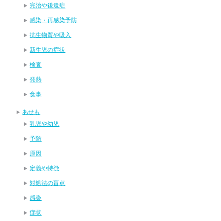
完治や後遺症
感染・再感染予防
抗生物質や吸入
新生児の症状
検査
発熱
食事
あせも
乳児や幼児
予防
原因
定義や特徴
対処法の盲点
感染
症状