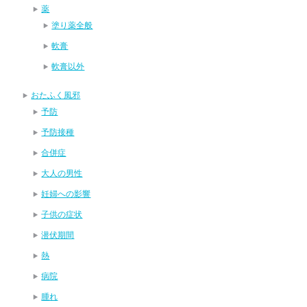
薬
塗り薬全般
軟膏
軟膏以外
おたふく風邪
予防
予防接種
合併症
大人の男性
妊婦への影響
子供の症状
潜伏期間
熱
病院
腫れ