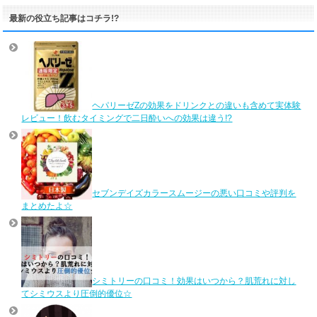
最新の役立ち記事はコチラ!?
ヘパリーゼZの効果をドリンクとの違いも含めて実体験
レビュー！飲むタイミングで二日酔いへの効果は違う!?
セブンデイズカラースムージーの悪い口コミや評判を
まとめたよ☆
シミトリーの口コミ！効果はいつから？肌荒れに対し
てシミウスより圧倒的優位☆