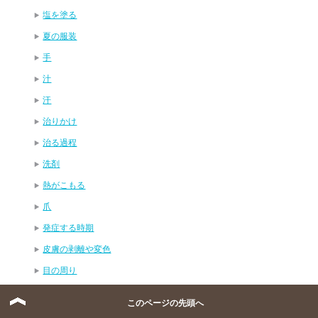
塩を塗る
夏の服装
手
汁
汗
治りかけ
治る過程
洗剤
熱がこもる
爪
発症する時期
皮膚の剥離や変色
目の周り
粉吹き
このページの先頭へ
耳