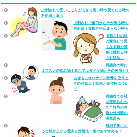
虫刺されで固いしこりができて痛い時や硬くなる時の
対処法！薬も
虫刺されで傷口から汁が出る時の
対処法！毒抜きや止まらない時も
虫刺されの後
に変色して黒
くなる時や紫
色に腫れる時
の対処法！
胃腸炎の時に
オススメの飲み物！飲んではダメな物とその理由も！
あせもにオロナイン軟膏を使うと
きの注意点！効果と副作用につい
て
胃腸炎で会社
は何日休むべ
き？許可の有
無や外出時の
注意点も！
風邪で夜にな
ると熱が上がる理由と対処法！薬のおすすめも！