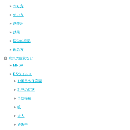
作り方
使い方
副作用
効果
医学的根拠
飲み方
病気の症状など
MRSA
RSウイルス
お風呂や保育園
乳児の症状
予防接種
咳
大人
妊娠中