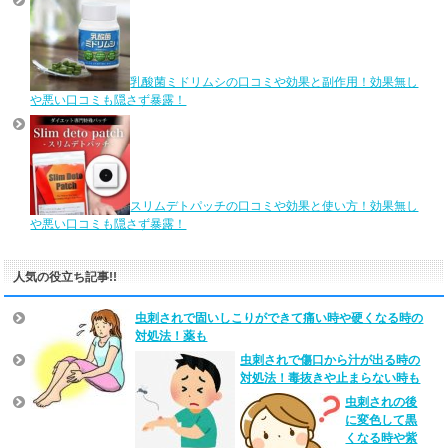
乳酸菌ミドリムシの口コミや効果と副作用！効果無し
や悪い口コミも隠さず暴露！
スリムデトパッチの口コミや効果と使い方！効果無し
や悪い口コミも隠さず暴露！
人気の役立ち記事!!
虫刺されで固いしこりができて痛い時や硬くなる時の
対処法！薬も
虫刺されで傷口から汁が出る時の
対処法！毒抜きや止まらない時も
虫刺されの後
に変色して黒
くなる時や紫