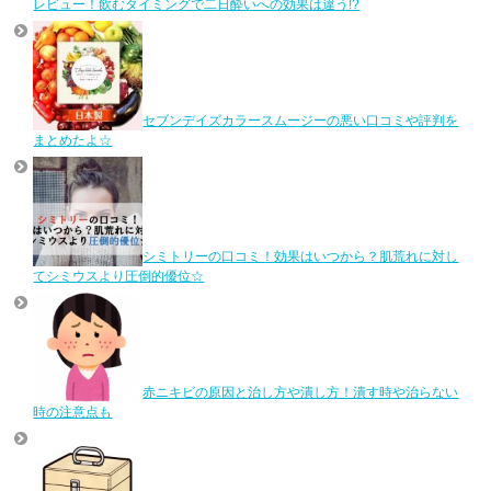
レビュー！飲むタイミングで二日酔いへの効果は違う!?
セブンデイズカラースムージーの悪い口コミや評判を
まとめたよ☆
シミトリーの口コミ！効果はいつから？肌荒れに対し
てシミウスより圧倒的優位☆
赤ニキビの原因と治し方や潰し方！潰す時や治らない
時の注意点も