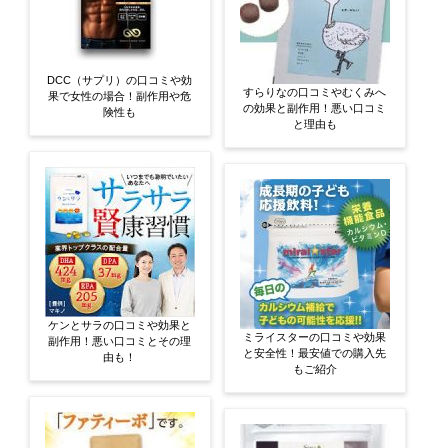
DCC（サプリ）の口コミや効
すらりなの口コミやむくみへ
果で女性の場合！副作用や危
の効果と副作用！悪い口コミ
険性も
と理由も
ケンとサラの口コミや効果と
ミライスターの口コミや効果
副作用！悪い口コミとその理
と安全性！最安値での購入先
由も！
もご紹介