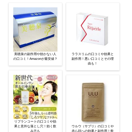
美聴泉の副作用や効かない人
ララスリムの口コミや効果と
の口コミ！Amazonが最安値？
副作用！悪い口コミとその理
由も！
リブランコートの口コミや効
果と意外な落とし穴！効く飲
ウルウ（サプリ）の口コミや
み方も
赤ら顔への効果と副作用！飲