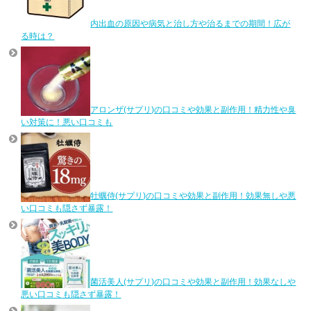
内出血の原因や病気と治し方や治るまでの期間！広が
る時は？
アロンザ(サプリ)の口コミや効果と副作用！精力性や臭
い対策に！悪い口コミも
牡蠣侍(サプリ)の口コミや効果と副作用！効果無しや悪
い口コミも隠さず暴露！
菌活美人(サプリ)の口コミや効果と副作用！効果なしや
悪い口コミも隠さず暴露！