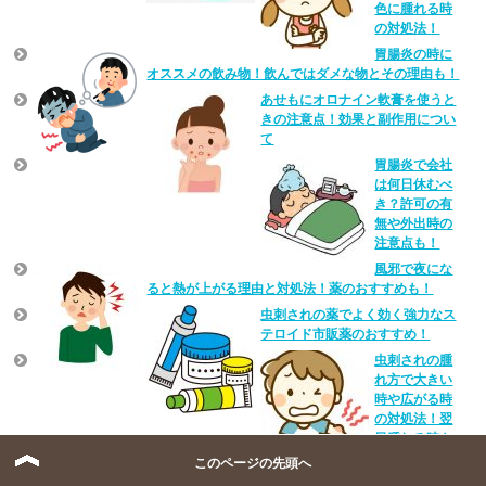
色に腫れる時
の対処法！
胃腸炎の時に
オススメの飲み物！飲んではダメな物とその理由も！
あせもにオロナイン軟膏を使うと
きの注意点！効果と副作用につい
て
胃腸炎で会社
は何日休むべ
き？許可の有
無や外出時の
注意点も！
風邪で夜にな
ると熱が上がる理由と対処法！薬のおすすめも！
虫刺されの薬でよく効く強力なス
テロイド市販薬のおすすめ！
虫刺されの腫
れ方で大きい
時や広がる時
の対処法！翌
日腫れる時も
このページの先頭へ
胃腸炎はどれ
くらいで治る？完治までの日数や期間と食事の注意