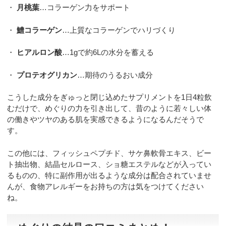
・
月桃葉
…コラーゲン力をサポート
・
鱧コラーゲン
…上質なコラーゲンでハリづくり
・
ヒアルロン酸
…1gで約6Lの水分を蓄える
・
プロテオグリカン
…期待のうるおい成分
こうした成分をぎゅっと閉じ込めたサプリメントを1日4粒飲
むだけで、めぐりの力を引き出して、昔のように若々しい体
の働きやツヤのある肌を実感できるようになるんだそうで
す。
この他には、フィッシュペプチド、サケ鼻軟骨エキス、ビー
ト抽出物、結晶セルロース、ショ糖エステルなどが入ってい
るものの、特に副作用が出るような成分は配合されていませ
んが、食物アレルギーをお持ちの方は気をつけてください
ね。