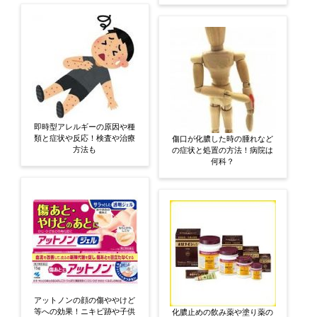
即時型アレルギーの原因や種
類と症状や反応！検査や治療
傷口が化膿した時の腫れなど
方法も
の症状と処置の方法！病院は
何科？
アットノンの顔の傷ややけど
等への効果！ニキビ跡や子供
化膿止めの飲み薬や塗り薬の