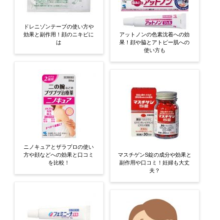
ドレニゾンテープの使い方や
効果と副作用！顔のニキビに
アットノンの色素沈着への効
は
果！顔や脇とアトピー肌への
使い方も
ニノキュアとザラプロの使い
方や顔などへの効果と口コミ
マスチゲンS錠の成分や効果と
を比較！
副作用や口コミ！妊婦も大丈
夫？