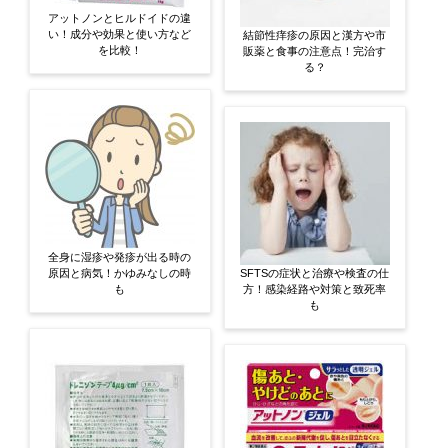
アットノンとヒルドイドの違
い！成分や効果と使い方など
結節性痒疹の原因と漢方や市
を比較！
販薬と食事の注意点！完治す
る？
全身に湿疹や発疹が出る時の
原因と病気！かゆみなしの時
SFTSの症状と治療や検査の仕
も
方！感染経路や対策と致死率
も