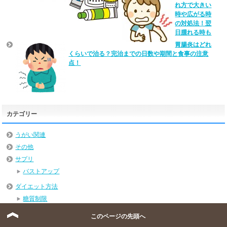
れ方で大きい
時や広がる時
の対処法！翌
日腫れる時も
胃腸炎はどれ
くらいで治る？完治までの日数や期間と食事の注意
点！
カテゴリー
うがい関連
その他
サプリ
バストアップ
ダイエット方法
糖質制限
ハーブ
このページの先頭へ
体調不良の時の対応