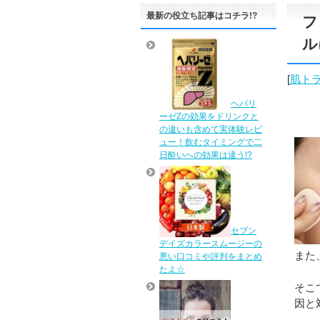
最新の役立ち記事はコチラ!?
フ
ル
[
肌ト
ヘパリ
ーゼZの効果をドリンクと
の違いも含めて実体験レビ
ュー！飲むタイミングで二
日酔いへの効果は違う!?
セブン
デイズカラースムージーの
また
悪い口コミや評判をまとめ
たよ☆
そこ
因と