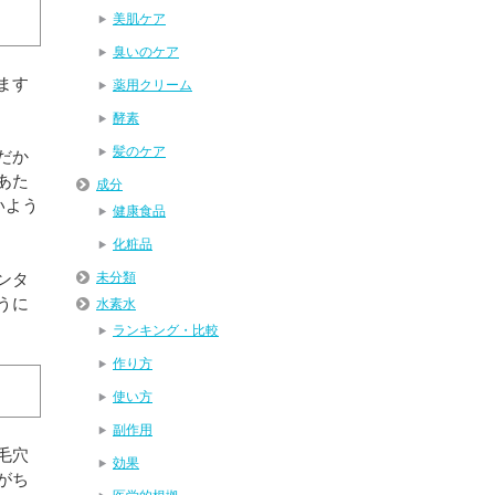
美肌ケア
臭いのケア
ます
薬用クリーム
酵素
髪のケア
だか
あた
成分
いよう
健康食品
化粧品
ンタ
未分類
うに
水素水
ランキング・比較
作り方
使い方
副作用
毛穴
効果
がち