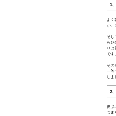
1
よく
が、
そし
ら乾
りは
です
その
ー等
しま
2
皮脂
づま