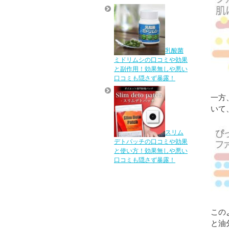
乳酸菌
ミドリムシの口コミや効果
と副作用！効果無しや悪い
口コミも隠さず暴露！
一方
いて
スリム
デトパッチの口コミや効果
と使い方！効果無しや悪い
口コミも隠さず暴露！
この
と油