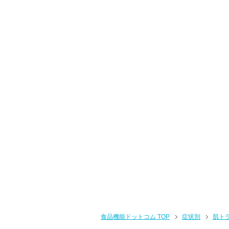
食品機能ドットコム TOP
症状別
肌ト