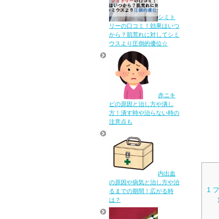
シミト
リーの口コミ！効果はいつ
から？肌荒れに対してシミ
ウスより圧倒的優位☆
赤ニキ
ビの原因と治し方や潰し
方！潰す時や治らない時の
注意点も
内出血
の原因や病気と治し方や治
1
フ
るまでの期間！広がる時
は？