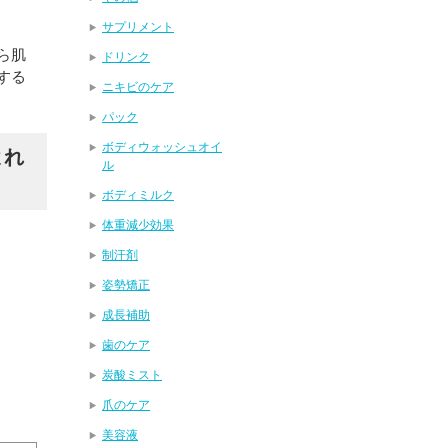
サプリメント
ら肌
ドリンク
する
ニキビのケア
パック
ボディウォッシュオイ
よれ
ル
ボディミルク
体重減少効果
制汗剤
姿勢矯正
成長補助
歯のケア
炭酸ミスト
爪のケア
美容液