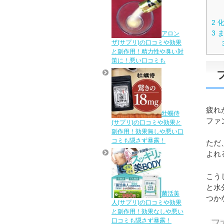
2
化
3
ま
アロン
ザ(サプリ)の口コミや効果
と副作用！精力性や臭い対
策に！悪い口コミも
疲れ
牡蠣侍
ファ
(サプリ)の口コミや効果と
副作用！効果無しや悪い口
コミも隠さず暴露！
ただ
よれ
こう
と水
菌活美
つか
人(サプリ)の口コミや効果
と副作用！効果なしや悪い
口コミも隠さず暴露！