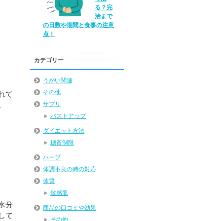
る？完
治まで
の日数や期間と食事の注意
点！
カテゴリー
うがい関連
その他
れて
。
サプリ
バストアップ
ダイエット方法
糖質制限
ハーブ
体調不良の時の対応
体質
敏感肌
水分
商品の口コミや効果
して
その他