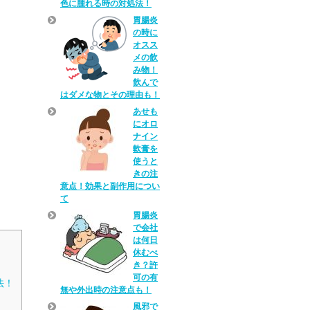
色に腫れる時の対処法！
胃腸炎
の時に
オスス
メの飲
み物！
飲んで
はダメな物とその理由も！
あせも
にオロ
ナイン
軟膏を
使うと
きの注
意点！効果と副作用につい
て
胃腸炎
で会社
は何日
休むべ
き？許
可の有
法！
無や外出時の注意点も！
風邪で