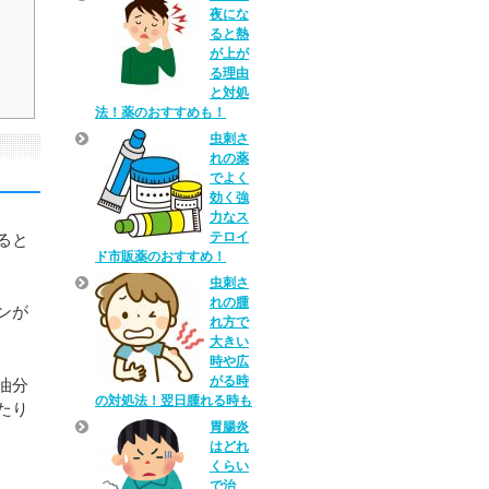
夜にな
ると熱
が上が
る理由
と対処
法！薬のおすすめも！
虫刺さ
れの薬
でよく
効く強
力なス
テロイ
ると
ド市販薬のおすすめ！
虫刺さ
れの腫
ンが
れ方で
大きい
時や広
がる時
油分
の対処法！翌日腫れる時も
たり
胃腸炎
はどれ
くらい
で治