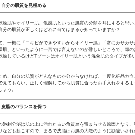
、 自分の肌質を見極める
乾燥肌やオイリー肌、敏感肌といった肌質の分類を耳にすると思い
自分の肌質が正しくはどれに当てはまるか知っていますか？
て、一概に「ニキビができやすいからオイリー肌」「常にカサカサ
燥肌」といったように一言では言えないのが難しいところで、頬の
乾燥しているけどTゾーンはオイリー肌という混合肌のタイプが多
。
ため、自分の肌質がどんなものか分からなければ、一度化粧品カウ
で見てもらい、正しく理解してから肌質に合ったお手入れをするよ
しょう。
、 皮脂のバランスを保つ
の過剰分泌は肌の上に汚れた古い角質層を留まらせる原因となり、
りなども起こすので、まるで皮脂はお肌の大敵のように勘違いされ