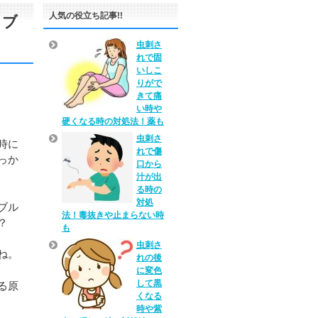
人気の役立ち記事!!
ラブ
虫刺さ
れで固
いしこ
りがで
きて痛
い時や
硬くなる時の対処法！薬も
虫刺さ
時に
れで傷
っか
口から
汁が出
る時の
対処
ブル
法！毒抜きや止まらない時
？
も
虫刺さ
ね。
れの後
に変色
して黒
る原
くなる
時や紫