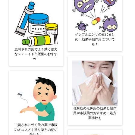
インフルエンザの薬代まと
め！効果や副作用について
も！
虫刺されの薬でよく効く強力
なステロイド市販薬のおすす
め！
花粉症の点鼻薬の効果と副作
用や市販薬のおすすめ！処方
薬比較も
虫刺されに効く飲み薬で市販
のオススメ！塗り薬との使い
分けも！