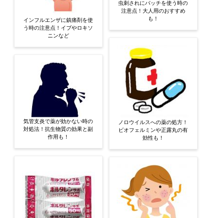
虫刺されにパッチを使う時の
注意点！大人用のおすすめ
も！
インフルエンザに鎮痛剤を使
う時の注意点！イブやロキソ
ニンなど
気管支炎で薬が効かない時の
ノロウイルスへの薬の処方！
対処法！抗生物質の効果と副
ビオフェルミンや正露丸の有
作用も！
効性も！