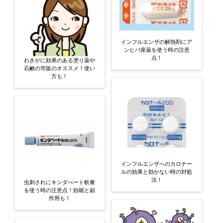
インフルエンザの解熱剤にア
ンヒバ座薬を使う時の注意
点！
わきがに効果のある塗り薬や
石鹸の市販のオススメ！使い
方も！
インフルエンザへのカロナー
ルの効果と効かない時の対処
法！
虫刺されにキンダべート軟膏
を使う時の注意点！効能と副
作用も！