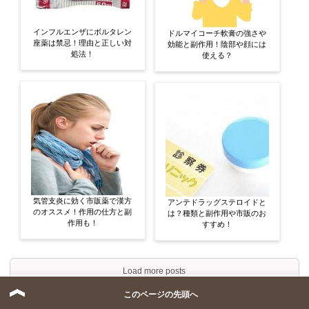
インフルエンザにボルタレン
ドルマイコーチ軟膏の強さや
座薬は禁忌！理由と正しい対
効能と副作用！陰部や顔には
処法！
使える？
気管支炎に効く市販薬で漢方
アンテドラッグステロイドと
のオススメ！作用の仕方と副
は？種類と副作用や市販のお
作用も！
すすめ！
Load more posts
このページの先頭へ