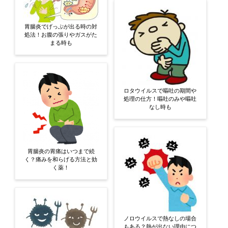
胃腸炎でげっぷが出る時の対
処法！お腹の張りやガスがた
まる時も
ロタウイルスで嘔吐の期間や
処理の仕方！嘔吐のみや嘔吐
なし時も
胃腸炎の胃痛はいつまで続
く？痛みを和らげる方法と効
く薬！
ノロウイルスで熱なしの場合
もある？熱が出ない理由につ