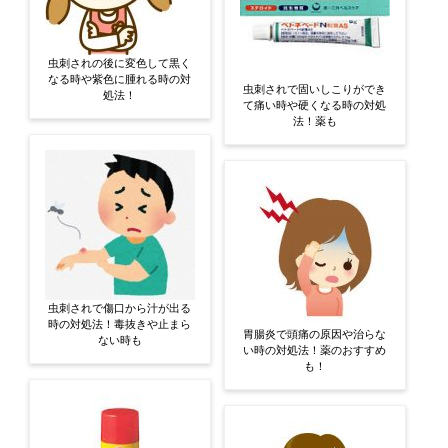
虫刺されの後に変色して黒く
なる時や紫色に腫れる時の対
虫刺されで固いしこりができ
処法！
て痛い時や硬くなる時の対処
法！薬も
虫刺されで傷口から汁が出る
時の対処法！毒抜きや止まら
胃腸炎で頭痛の原因や治らな
ない時も
い時の対処法！薬のおすすめ
も！