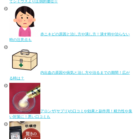
てシミウスより圧倒的優位☆
赤ニキビの原因と治し方や潰し方！潰す時や治らない
時の注意点も
内出血の原因や病気と治し方や治るまでの期間！広が
る時は？
アロンザ(サプリ)の口コミや効果と副作用！精力性や臭
い対策に！悪い口コミも