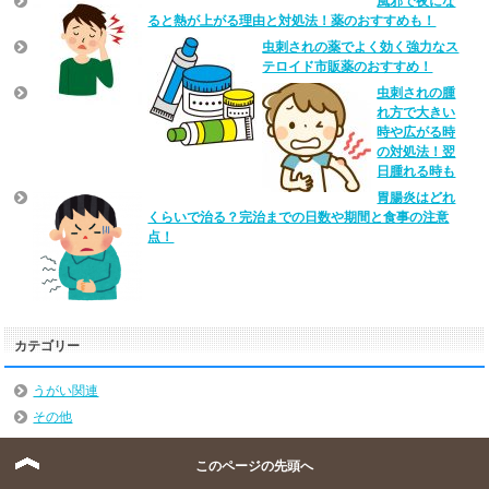
風邪で夜にな
ると熱が上がる理由と対処法！薬のおすすめも！
虫刺されの薬でよく効く強力なス
テロイド市販薬のおすすめ！
虫刺されの腫
れ方で大きい
時や広がる時
の対処法！翌
日腫れる時も
胃腸炎はどれ
くらいで治る？完治までの日数や期間と食事の注意
点！
カテゴリー
うがい関連
その他
サプリ
このページの先頭へ
バストアップ