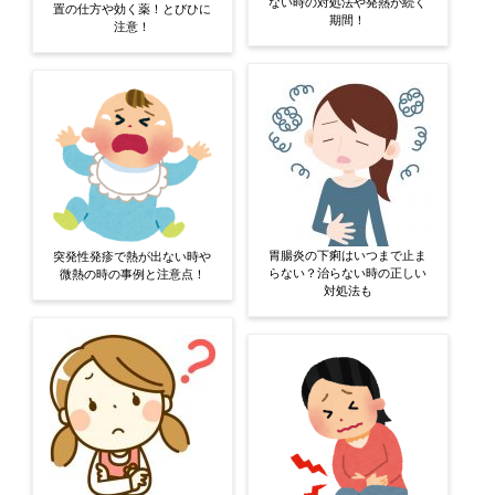
ない時の対処法や発熱が続く
置の仕方や効く薬！とびひに
期間！
注意！
胃腸炎の下痢はいつまで止ま
突発性発疹で熱が出ない時や
らない？治らない時の正しい
微熱の時の事例と注意点！
対処法も