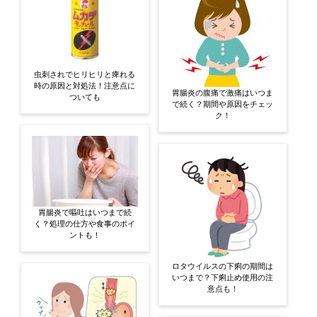
虫刺されでヒリヒリと痺れる
時の原因と対処法！注意点に
胃腸炎の腹痛で激痛はいつま
ついても
で続く？期間や原因をチェッ
ク！
胃腸炎で嘔吐はいつまで続
く？処理の仕方や食事のポイ
ントも！
ロタウイルスの下痢の期間は
いつまで？下痢止め使用の注
意点も！