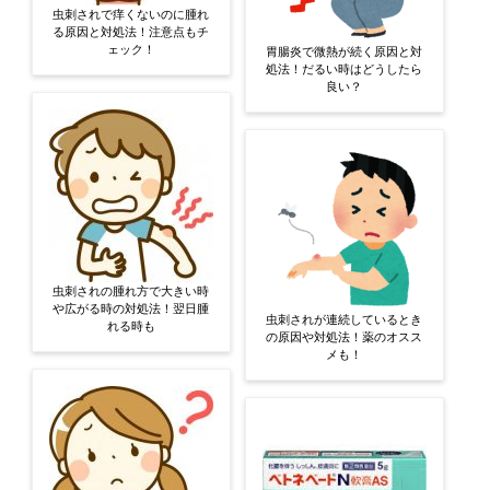
虫刺されで痒くないのに腫れ
る原因と対処法！注意点もチ
ェック！
胃腸炎で微熱が続く原因と対
処法！だるい時はどうしたら
良い？
虫刺されの腫れ方で大きい時
や広がる時の対処法！翌日腫
虫刺されが連続しているとき
れる時も
の原因や対処法！薬のオスス
メも！