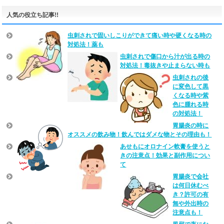
人気の役立ち記事!!
虫刺されで固いしこりができて痛い時や硬くなる時の
対処法！薬も
虫刺されで傷口から汁が出る時の
対処法！毒抜きや止まらない時も
虫刺されの後
に変色して黒
くなる時や紫
色に腫れる時
の対処法！
胃腸炎の時に
オススメの飲み物！飲んではダメな物とその理由も！
あせもにオロナイン軟膏を使うと
きの注意点！効果と副作用につい
て
胃腸炎で会社
は何日休むべ
き？許可の有
無や外出時の
注意点も！