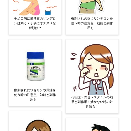
手足口病に塗り薬のリンデロ
虫刺されの薬にリンデロンを
ンは効く？子供にオススメな
使う時の注意点！効能と副作
種類は？
用も！
虫刺されにワセリンや馬油を
使う時の注意点！効能と副作
花粉症へのセレスタミンの効
用も！
果と副作用！効かない時の対
処法も！