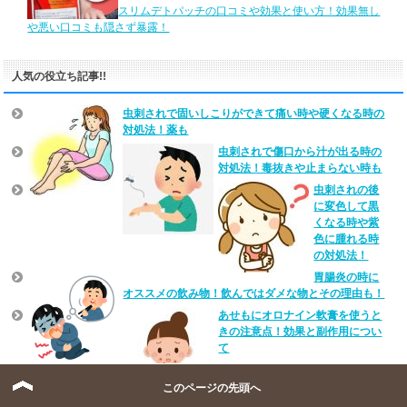
スリムデトパッチの口コミや効果と使い方！効果無し
や悪い口コミも隠さず暴露！
人気の役立ち記事!!
虫刺されで固いしこりができて痛い時や硬くなる時の
対処法！薬も
虫刺されで傷口から汁が出る時の
対処法！毒抜きや止まらない時も
虫刺されの後
に変色して黒
くなる時や紫
色に腫れる時
の対処法！
胃腸炎の時に
オススメの飲み物！飲んではダメな物とその理由も！
あせもにオロナイン軟膏を使うと
きの注意点！効果と副作用につい
て
胃腸炎で会社
は何日休むべ
このページの先頭へ
き？許可の有