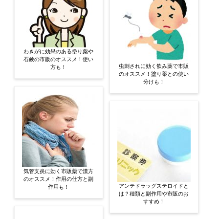
わきがに効果のある塗り薬や
石鹸の市販のオススメ！使い
虫刺されに効く飲み薬で市販
方も！
のオススメ！塗り薬との使い
分けも！
気管支炎に効く市販薬で漢方
のオススメ！作用の仕方と副
アンテドラッグステロイドと
作用も！
は？種類と副作用や市販のお
すすめ！