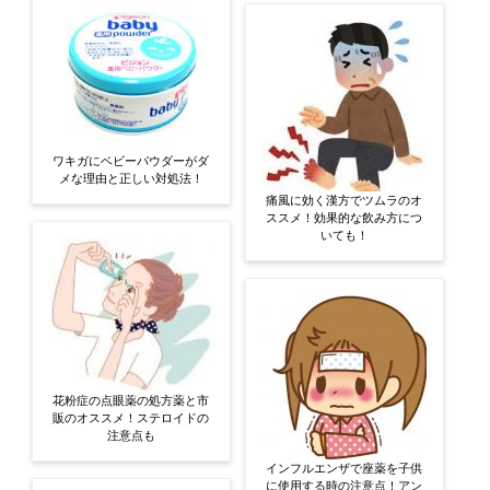
ワキガにベビーパウダーがダ
メな理由と正しい対処法！
痛風に効く漢方でツムラのオ
ススメ！効果的な飲み方につ
いても！
花粉症の点眼薬の処方薬と市
販のオススメ！ステロイドの
注意点も
インフルエンザで座薬を子供
に使用する時の注意点！アン