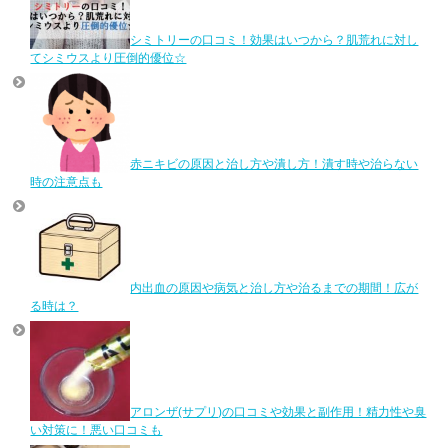
シミトリーの口コミ！効果はいつから？肌荒れに対し
てシミウスより圧倒的優位☆
赤ニキビの原因と治し方や潰し方！潰す時や治らない
時の注意点も
内出血の原因や病気と治し方や治るまでの期間！広が
る時は？
アロンザ(サプリ)の口コミや効果と副作用！精力性や臭
い対策に！悪い口コミも