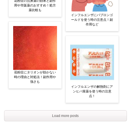
花粉症の点鼻薬の効果と副作
用や市販薬のおすすめ！処方
薬比較も
インフルエンザにパブロンゴ
ールドを使う時の注意点！副
作用など
花粉症にタリオンが効かない
時の理由と対処法！副作用や
強さも
インフルエンザの解熱剤にア
ンヒバ座薬を使う時の注意
点！
Load more posts