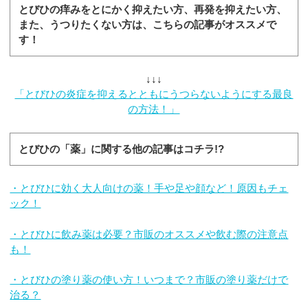
とびひの痒みをとにかく抑えたい方、再発を抑えたい方、
また、うつりたくない方は、こちらの記事がオススメで
す！
↓↓↓
「とびひの炎症を抑えるとともにうつらないようにする最良
の方法！」
とびひの「薬」に関する他の記事はコチラ!?
・とびひに効く大人向けの薬！手や足や顔など！原因もチェ
ック！
・とびひに飲み薬は必要？市販のオススメや飲む際の注意点
も！
・とびひの塗り薬の使い方！いつまで？市販の塗り薬だけで
治る？