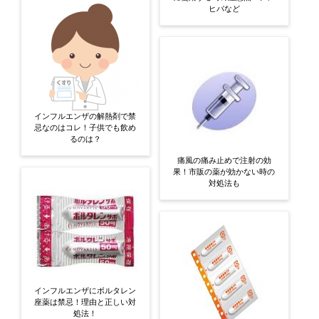
ヒバなど
インフルエンザの解熱剤で禁
忌なのはコレ！子供でも飲め
るのは？
痛風の痛み止めで注射の効
果！市販の薬が効かない時の
対処法も
インフルエンザにボルタレン
座薬は禁忌！理由と正しい対
処法！