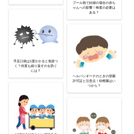
プール熱で妊婦の場合の赤ち
ゃんへの影響！検査の必要は
ある？
手足口病は1度かかると免疫つ
く？何度も繰り返すのを防ぐ
には？
ヘルパンギーナのときの登園
許可証と注意点！幼稚園はい
つから？