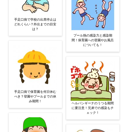
手足口病で学校の出席停止は
どれくらい？外出までの目安
は？
プール熱の感染力と感染期
間！保育園への登園やお風呂
についても！
手足口病で保育園を何日休む
べき？登園やプールまでの休
み期間！
ヘルパンギーナのうつる期間
に要注意！兄弟での感染もチ
ェック！