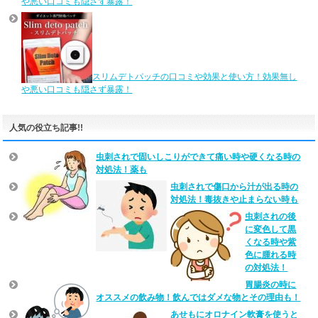
や悪い口コミも隠さず暴露！
スリムデトパッチの口コミや効果と使い方！効果無し
や悪い口コミも隠さず暴露！
人気の役立ち記事!!
虫刺されで固いしこりができて痛い時や硬くなる時の
対処法！薬も
虫刺されで傷口から汁が出る時の
対処法！毒抜きや止まらない時も
虫刺されの後
に変色して黒
くなる時や紫
色に腫れる時
の対処法！
胃腸炎の時に
オススメの飲み物！飲んではダメな物とその理由も！
あせもにオロナイン軟膏を使うと