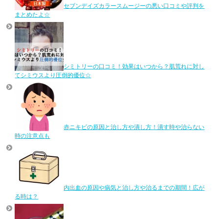
セブンデイズカラースムージーの悪い口コミや評判を
まとめたよ☆
シミトリーの口コミ！効果はいつから？肌荒れに対し
てシミウスより圧倒的優位☆
赤ニキビの原因と治し方や潰し方！潰す時や治らない
時の注意点も
内出血の原因や病気と治し方や治るまでの期間！広が
る時は？