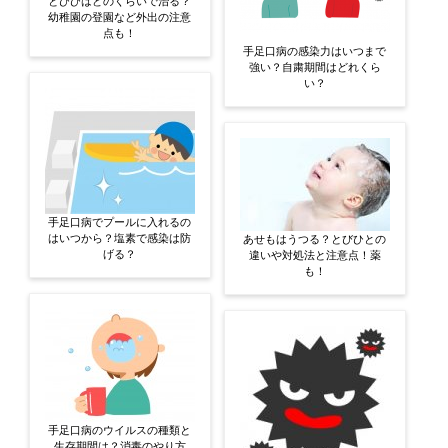
とびひはどのくらいで治る？
幼稚園の登園など外出の注意
点も！
手足口病の感染力はいつまで
強い？自粛期間はどれくら
い？
手足口病でプールに入れるの
はいつから？塩素で感染は防
あせもはうつる？とびひとの
げる？
違いや対処法と注意点！薬
も！
手足口病のウイルスの種類と
生存期間は？消毒のやり方