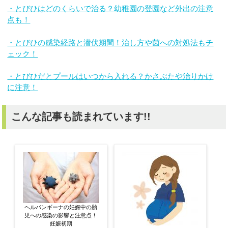
・とびひはどのくらいで治る？幼稚園の登園など外出の注意
点も！
・とびひの感染経路と潜伏期間！治し方や菌への対処法もチ
ェック！
・とびひだとプールはいつから入れる？かさぶたや治りかけ
に注意！
こんな記事も読まれています!!
ヘルパンギーナの妊娠中の胎
児への感染の影響と注意点！
妊娠初期