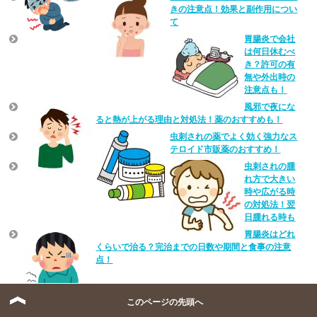
きの注意点！効果と副作用につい
て
胃腸炎で会社
は何日休むべ
き？許可の有
無や外出時の
注意点も！
風邪で夜にな
ると熱が上がる理由と対処法！薬のおすすめも！
虫刺されの薬でよく効く強力なス
テロイド市販薬のおすすめ！
虫刺されの腫
れ方で大きい
時や広がる時
の対処法！翌
日腫れる時も
胃腸炎はどれ
くらいで治る？完治までの日数や期間と食事の注意
点！
このページの先頭へ