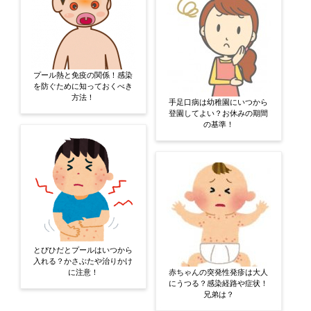
プール熱と免疫の関係！感染
を防ぐために知っておくべき
方法！
手足口病は幼稚園にいつから
登園してよい？お休みの期間
の基準！
とびひだとプールはいつから
入れる？かさぶたや治りかけ
に注意！
赤ちゃんの突発性発疹は大人
にうつる？感染経路や症状！
兄弟は？