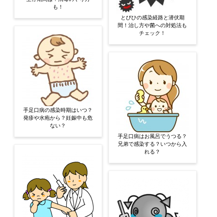
も！
とびひの感染経路と潜伏期
間！治し方や菌への対処法も
チェック！
手足口病の感染時期はいつ？
発疹や水疱から？妊娠中も危
ない？
手足口病はお風呂でうつる？
兄弟で感染する？いつから入
れる？