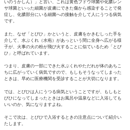
いのうかしん）」と言い、これは黄色ブドウ球菌や化膿レン
サ球菌といった細菌が皮膚にできた傷から感染することで発
症し、化膿部分にいる細菌への接触を介して人にうつる病気
です。
また、なぜ「とびひ」かというと、皮膚をかきむしった手を
介して、水ぶくれ（水疱）があっという間に全身へ広がる様
子が、火事の火の粉が飛び火することに似ているため「とび
ひ」と呼ばれています。
つまり、皮膚の一部にできた水ぶくれやただれが体のあちこ
ちに広がっていく病気ですので、もしもそうなってしまった
ときは、早めに医療機関を受診することが大切になります。
では、とびひは人にうつる病気ということですが、もしもと
びひになってしまったときはお風呂や温泉などに入浴しても
いいのか、気になりますよね。
そこで次は、とびひで入浴するときの注意点について紹介い
たします。