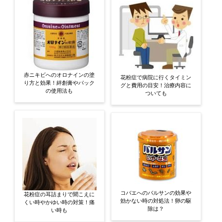
赤ニキビへのオロナインの塗
花粉症で病院に行くタイミン
り方と効果！絆創膏やパック
グと費用の目安！治療内容に
の使用法も
ついても
コバエへのバルサンの効果や
花粉症の耳詰まりで聞こえに
効かない時の対処法！卵の駆
くい時やかゆい時の対策！痛
除は？
い時も