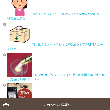
赤ニキビの原因と治し方や潰し方！潰す時や治らない
時の注意点も
内出血の原因や病気と治し方や治るまでの期間！広が
る時は？
アロンザ(サプリ)の口コミや効果と副作用！精力性や臭
い対策に！悪い口コミも
このページの先頭へ
牡蠣侍(サプリ)の口コミや効果と副作用！効果無しや悪
い口コミも隠さず暴露！