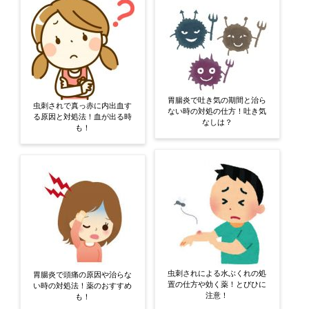
胃腸炎で吐き気の期間と治ら
虫刺されで真っ赤に内出血す
ない時の対処の仕方！吐き気
る原因と対処法！血が出る時
なしは？
も！
虫刺されによる水ぶくれの処
胃腸炎で頭痛の原因や治らな
置の仕方や効く薬！とびひに
い時の対処法！薬のおすすめ
注意！
も！