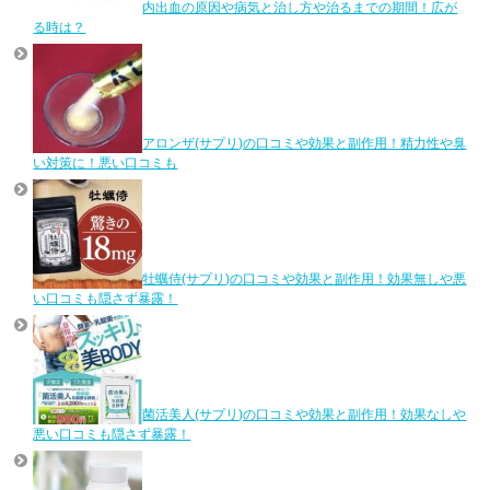
内出血の原因や病気と治し方や治るまでの期間！広が
る時は？
アロンザ(サプリ)の口コミや効果と副作用！精力性や臭
い対策に！悪い口コミも
牡蠣侍(サプリ)の口コミや効果と副作用！効果無しや悪
い口コミも隠さず暴露！
菌活美人(サプリ)の口コミや効果と副作用！効果なしや
悪い口コミも隠さず暴露！