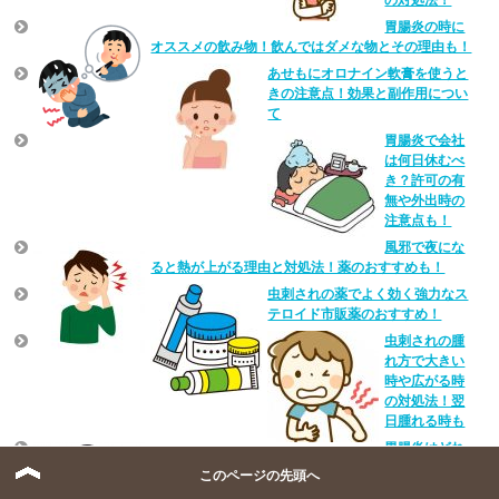
胃腸炎の時に
オススメの飲み物！飲んではダメな物とその理由も！
あせもにオロナイン軟膏を使うと
きの注意点！効果と副作用につい
て
胃腸炎で会社
は何日休むべ
き？許可の有
無や外出時の
注意点も！
風邪で夜にな
ると熱が上がる理由と対処法！薬のおすすめも！
虫刺されの薬でよく効く強力なス
テロイド市販薬のおすすめ！
虫刺されの腫
れ方で大きい
時や広がる時
の対処法！翌
日腫れる時も
胃腸炎はどれ
くらいで治る？完治までの日数や期間と食事の注意
このページの先頭へ
点！