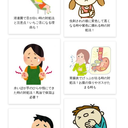
溶連菌で舌が白い時の対処法
虫刺されの後に変色して黒く
と注意点！いちご舌になる理
なる時や紫色に腫れる時の対
由も！
処法！
胃腸炎でげっぷが出る時の対
処法！お腹の張りやガスがた
まる時も
水いぼが手のひらや指にでき
た時の対処法！馬油で保湿は
必要？