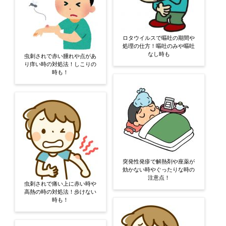
ロタウイルスで嘔吐の期間や
処理の仕方！嘔吐のみや嘔吐
なし時も
虫刺されで赤い腫れや点があ
り痒い時の対処法！しこりの
時も！
突発性発疹で解熱剤や座薬が
効かない時やぐったりな時の
注意点！
虫刺されで痛い上に赤い時や
高熱の時の対処法！歩けない
時も！