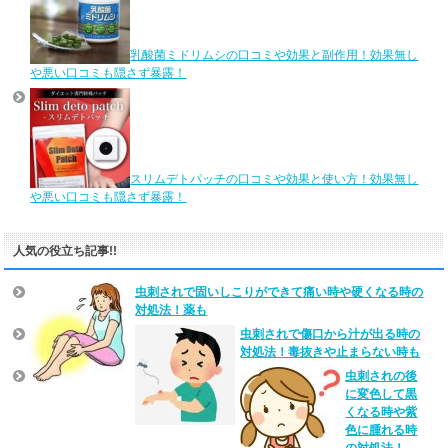
乳酸菌ミドリムシの口コミや効果と副作用！効果無し
や悪い口コミも隠さず暴露！
スリムデトパッチの口コミや効果と使い方！効果無し
や悪い口コミも隠さず暴露！
人気の役立ち記事!!
虫刺されで固いしこりができて痛い時や硬くなる時の
対処法！薬も
虫刺されで傷口から汁が出る時の
対処法！毒抜きや止まらない時も
虫刺されの後
に変色して黒
くなる時や紫
色に腫れる時
の対処法！