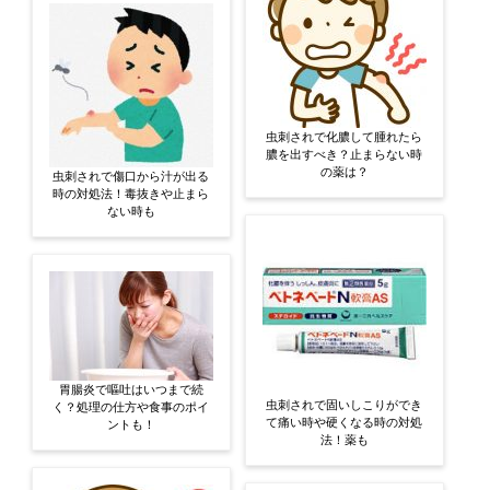
虫刺されで化膿して腫れたら
膿を出すべき？止まらない時
の薬は？
虫刺されで傷口から汁が出る
時の対処法！毒抜きや止まら
ない時も
胃腸炎で嘔吐はいつまで続
虫刺されで固いしこりができ
く？処理の仕方や食事のポイ
て痛い時や硬くなる時の対処
ントも！
法！薬も