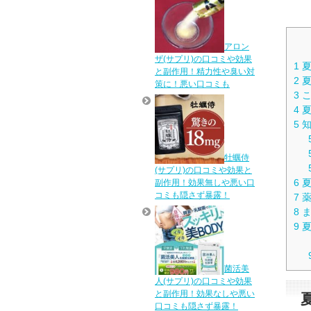
アロン
ザ(サプリ)の口コミや効果
1
夏
と副作用！精力性や臭い対
2
夏
策に！悪い口コミも
3
こ
4
夏
5
知
牡蠣侍
(サプリ)の口コミや効果と
6
夏
副作用！効果無しや悪い口
コミも隠さず暴露！
7
薬
8
ま
9
夏
菌活美
人(サプリ)の口コミや効果
と副作用！効果なしや悪い
口コミも隠さず暴露！