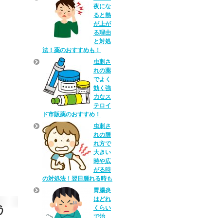
夜にな
ると熱
が上が
る理由
と対処
法！薬のおすすめも！
虫刺さ
れの薬
でよく
効く強
力なス
テロイ
ド市販薬のおすすめ！
虫刺さ
れの腫
れ方で
大きい
時や広
がる時
の対処法！翌日腫れる時も
胃腸炎
はどれ
う
くらい
で治