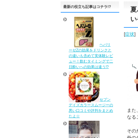
最新の役立ち記事はコチラ!?
夏
い
[
症状
]
ヘパリ
ーゼZの効果をドリンクと
の違いも含めて実体験レビ
ュー！飲むタイミングで二
日酔いへの効果は違う!?
セブン
デイズカラースムージーの
また
悪い口コミや評判をまとめ
たよ☆
なる
その
外の