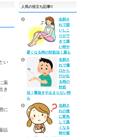
人気の役立ち記事!!
ま
虫刺さ
れで固
いしこ
りがで
きて痛
い時や
硬くなる時の対処法！薬も
虫刺さ
とい
れで傷
口から
汁が出
る時の
に薬
対処
吐き
法！毒抜きや止まらない時
。
も
虫刺さ
態に
れの後
に変色
して黒
くなる
薬以
時や紫