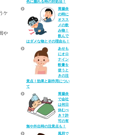
色に腫れる時の対処法！
胃腸炎
うケ
の時に
オスス
メの飲
み物！
因や
飲んで
はダメな物とその理由も！
あせも
にオロ
ナイン
軟膏を
使うと
きの注
意点！効果と副作用につい
て
胃腸炎
で会社
は何日
休むべ
き？許
可の有
無や外出時の注意点も！
風邪で