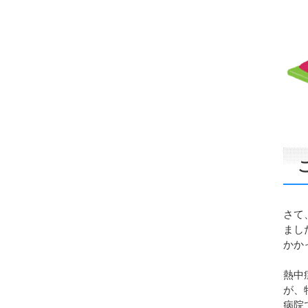
さて
まし
かか
熱中
が、
病院