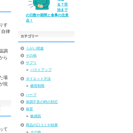
る？完
治まで
の日数や期間と食事の注意
点！
りす
「自律
カテゴリー
うがい関連
温調
その他
から
サプリ
バストアップ
た場
ダイエット方法
が現
糖質制限
ハーブ
体調不良の時の対応
！
体質
敏感肌
商品の口コミや効果
って
その他