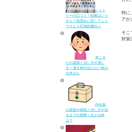
シミト
特に
リーの口コミ！効果はいつ
アが
から？肌荒れに対してシミ
ウスより圧倒的優位☆
そこ
対策
赤ニキ
ビの原因と治し方や潰し
方！潰す時や治らない時の
注意点も
内出血
の原因や病気と治し方や治
るまでの期間！広がる時
は？