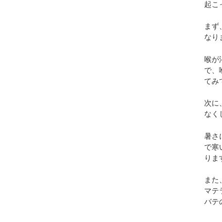
起こ
まず
なり
喉が
で、
てみ
次に
なく
暑さ
で寒
りま
また
マテ
バテ