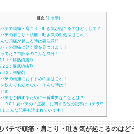
目次
[
非表示
]
バテで頭痛・肩こり・吐き気が起こるのはどうして？
バテの肩こり・頭痛・吐き気の対処法はこれ！
んな頭痛が起こる時は要注意!?
バテの頭痛に効く薬を見つけよう！
ってた？市販薬のこんな成分！
5.1
1：解熱鎮痛剤
5.2
2：催眠鎮痛剤
5.3
3：制酸剤
バテの頭痛におすすめの薬はこれ！
を飲んでも効かない！そんな時は？
とめ
バテを予防するために一番重要なこととは？
9.0.1
夏バテの「症状」に関する他の記事はコチラ!?
9.1
こんな記事も読まれています!!
夏バテで頭痛・肩こり・吐き気が起こるのはど