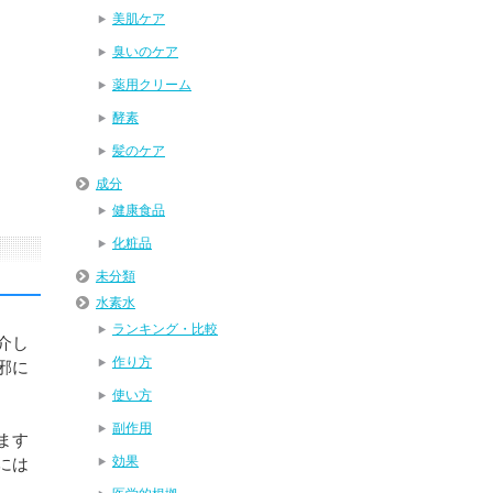
美肌ケア
臭いのケア
薬用クリーム
酵素
髪のケア
成分
健康食品
化粧品
未分類
水素水
ランキング・比較
介し
作り方
邪に
使い方
副作用
ます
効果
には