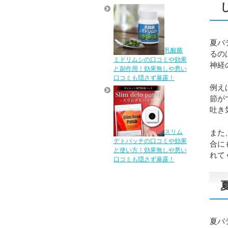
夏バ
乳酸菌
るの
ミドリムシの口コミや効果
神経
と副作用！効果無しや悪い
口コミも隠さず暴露！
例え
節が
吐き
また
スリム
デトパッチの口コミや効果
合に
と使い方！効果無しや悪い
れて
口コミも隠さず暴露！
夏バ