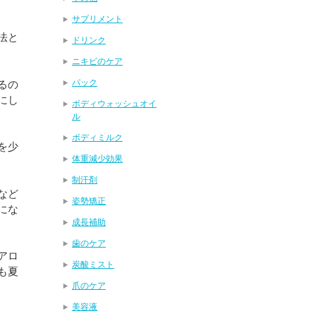
サプリメント
法と
ドリンク
ニキビのケア
パック
るの
にし
ボディウォッシュオイ
ル
ボディミルク
を少
体重減少効果
制汗剤
など
姿勢矯正
にな
成長補助
歯のケア
アロ
炭酸ミスト
も夏
爪のケア
美容液