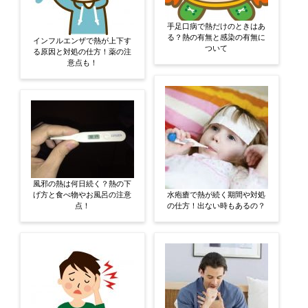
手足口病で熱だけのときはあ
る？熱の有無と感染の有無に
インフルエンザで熱が上下す
ついて
る原因と対処の仕方！薬の注
意点も！
風邪の熱は何日続く？熱の下
げ方と食べ物やお風呂の注意
水疱瘡で熱が続く期間や対処
点！
の仕方！出ない時もあるの？