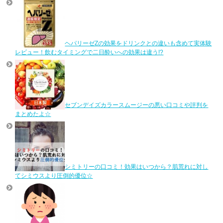
ヘパリーゼZの効果をドリンクとの違いも含めて実体験
レビュー！飲むタイミングで二日酔いへの効果は違う!?
セブンデイズカラースムージーの悪い口コミや評判を
まとめたよ☆
シミトリーの口コミ！効果はいつから？肌荒れに対し
てシミウスより圧倒的優位☆