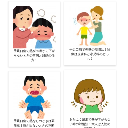
手足口病で発熱の期間は？診
手足口病で熱が39度から下が
療は皮膚科と小児科のどっ
らないときの事例と対処の仕
ち？
方！
おたふく風邪で熱が下がらな
手足口病で熱なしのときは要
い時の対処法！大人は入院の
注意！熱が出ないときの判断