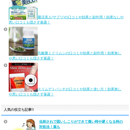
菌活美人(サプリ)の口コミや効果と副作用！効果なしや
悪い口コミも隠さず暴露！
乳酸菌ミドリムシの口コミや効果と副作用！効果無し
や悪い口コミも隠さず暴露！
スリムデトパッチの口コミや効果と使い方！効果無し
や悪い口コミも隠さず暴露！
人気の役立ち記事!!
虫刺されで固いしこりができて痛い時や硬くなる時の
対処法！薬も