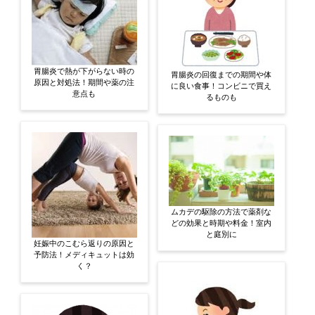
胃腸炎で熱が下がらない時の
胃腸炎の回復までの期間や体
原因と対処法！期間や薬の注
に良い食事！コンビニで買え
意点も
るものも
ムカデの駆除の方法で薬剤な
どの効果と時期や料金！室内
と庭別に
妊娠中のこむら返りの原因と
予防法！メディキュットは効
く？