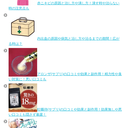
赤ニキビの原因と治し方や潰し方！潰す時や治らない
時の注意点も
内出血の原因や病気と治し方や治るまでの期間！広が
る時は？
アロンザ(サプリ)の口コミや効果と副作用！精力性や臭
い対策に！悪い口コミも
牡蠣侍(サプリ)の口コミや効果と副作用！効果無しや悪
い口コミも隠さず暴露！