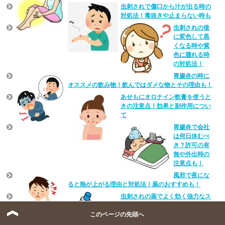
虫刺されで傷口から汁が出る時の
対処法！毒抜きや止まらない時も
虫刺されの後
に変色して黒
くなる時や紫
色に腫れる時
の対処法！
胃腸炎の時に
オススメの飲み物！飲んではダメな物とその理由も！
あせもにオロナイン軟膏を使うと
きの注意点！効果と副作用につい
て
胃腸炎で会社
は何日休むべ
き？許可の有
無や外出時の
注意点も！
風邪で夜にな
ると熱が上がる理由と対処法！薬のおすすめも！
虫刺されの薬でよく効く強力なス
テロイド市販薬のおすすめ！
このページの先頭へ
虫刺されの腫