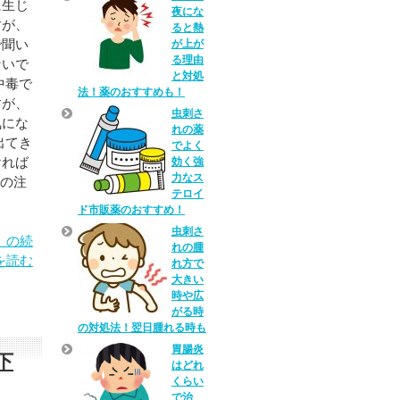
に生じ
夜にな
すが、
ると熱
で聞い
が上が
る理由
ないで
と対処
中毒で
法！薬のおすすめも！
すが、
虫刺さ
気にな
れの薬
出てき
でよく
ければ
効く強
力なス
きの注
テロイ
ド市販薬のおすすめ！
虫刺さ
」の続
れの腫
を読む
れ方で
大きい
時や広
がる時
の対処法！翌日腫れる時も
胃腸炎
下
はどれ
くらい
で治