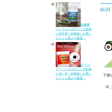
[
症状
]
乳酸菌
ミドリムシの口コミや効果
と副作用！効果無しや悪い
口コミも隠さず暴露！
スリム
デトパッチの口コミや効果
と使い方！効果無しや悪い
下痢
口コミも隠さず暴露！