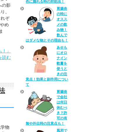
色に腫れる時の対処法！
への影
胃腸炎
あり、
の時に
それぞ
オスス
気やめ
メの飲
み物！
ま
飲んで
はダメな物とその理由も！
あせも
も！」
にオロ
を読む
ナイン
軟膏を
使うと
きの注
意点！効果と副作用につい
て
法
胃腸炎
で会社
は何日
休むべ
き？許
可の有
無や外出時の注意点も！
化学物
風邪で