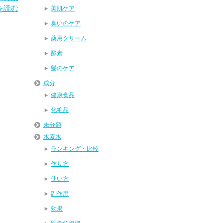
を読む
美肌ケア
臭いのケア
薬用クリーム
酵素
髪のケア
成分
健康食品
化粧品
未分類
水素水
ランキング・比較
作り方
使い方
副作用
効果