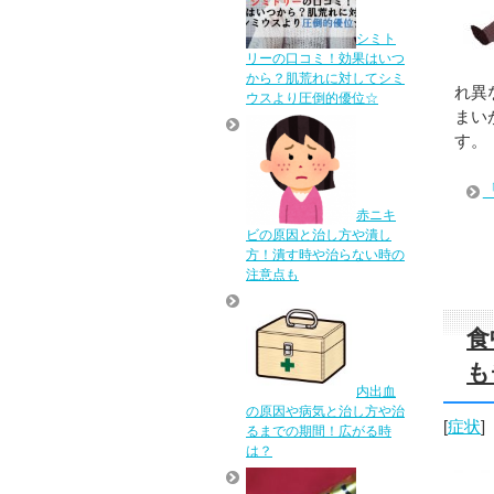
シミト
リーの口コミ！効果はいつ
から？肌荒れに対してシミ
れ異
ウスより圧倒的優位☆
まい
す。
赤ニキ
ビの原因と治し方や潰し
方！潰す時や治らない時の
注意点も
食
も
内出血
の原因や病気と治し方や治
[
症状
]
るまでの期間！広がる時
は？