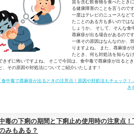
質を含む飲食物を食べたとき
る健康障害のことを言うので
一度はテレビのニュースなど
たことのある方も多いのでは
しょうか。 そして、そんな食
蕁麻疹が出る場合があるので
一体その原因はなんなのか、
りますよね。 また、蕁麻疹が
たとき、何も対処法を知らな
できずに怖いですよね。 そこで今回は、食中毒で蕁麻疹が出ると
と、その原因や対処法についてご紹介いたします！
「食中毒で蕁麻疹が出るときの注意点！原因や対処法もチェック！
き
中毒の下痢の期間と下痢止め使用時の注意点！
のみもある？