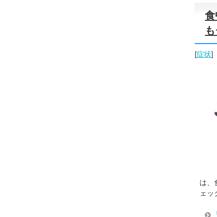
食
も
[
症状
]
は、
ェッ