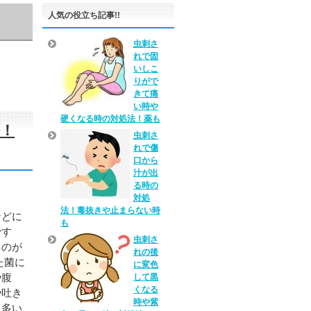
人気の役立ち記事!!
虫刺さ
れで固
いしこ
りがで
きて痛
い時や
硬くなる時の対処法！薬も
！
虫刺さ
れで傷
口から
汁が出
る時の
対処
法！毒抜きや止まらない時
などに
も
です
虫刺さ
ものが
れの後
た菌に
に変色
や腹
して黒
くなる
や吐き
時や紫
も多い