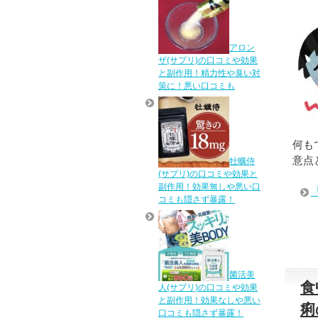
アロン
ザ(サプリ)の口コミや効果
と副作用！精力性や臭い対
策に！悪い口コミも
何も
意点
牡蠣侍
(サプリ)の口コミや効果と
副作用！効果無しや悪い口
コミも隠さず暴露！
菌活美
食
人(サプリ)の口コミや効果
と副作用！効果なしや悪い
痢
口コミも隠さず暴露！