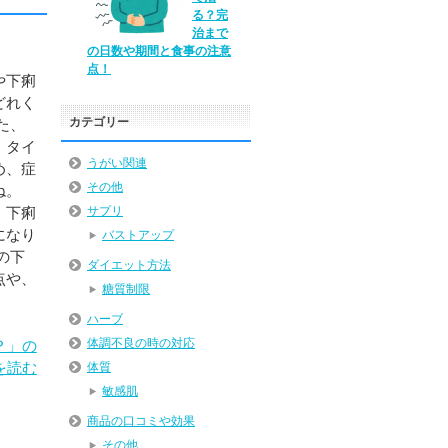
る？完
治まで
の日数や期間と食事の注意
点！
や下痢
どれく
カテゴリー
た、
、タイ
うがい関連
め、症
その他
ね。
、下痢
サプリ
になり
バストアップ
の下
ダイエット方法
点や、
糖質制限
ハーブ
体調不良の時の対応
？」の
を読む
体質
敏感肌
商品の口コミや効果
その他