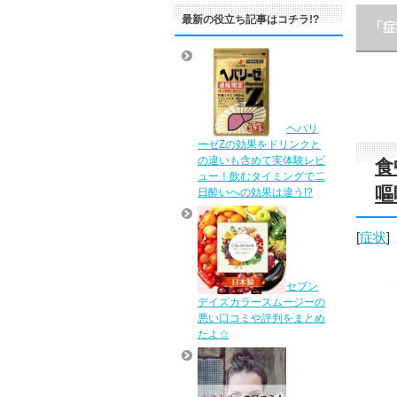
最新の役立ち記事はコチラ!?
「症
ヘパリ
ーゼZの効果をドリンクと
の違いも含めて実体験レビ
食
ュー！飲むタイミングで二
嘔
日酔いへの効果は違う!?
[
症状
]
セブン
デイズカラースムージーの
悪い口コミや評判をまとめ
たよ☆