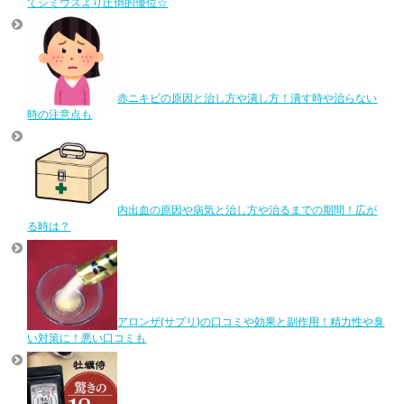
てシミウスより圧倒的優位☆
赤ニキビの原因と治し方や潰し方！潰す時や治らない
時の注意点も
内出血の原因や病気と治し方や治るまでの期間！広が
る時は？
アロンザ(サプリ)の口コミや効果と副作用！精力性や臭
い対策に！悪い口コミも