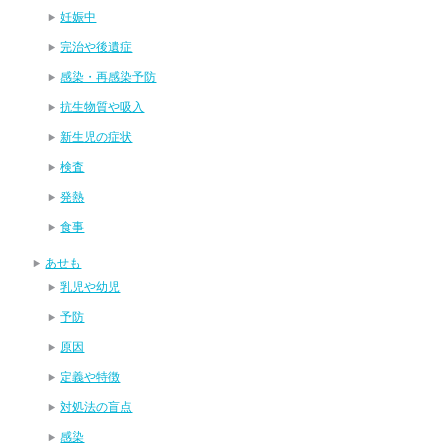
妊娠中
完治や後遺症
感染・再感染予防
抗生物質や吸入
新生児の症状
検査
発熱
食事
あせも
乳児や幼児
予防
原因
定義や特徴
対処法の盲点
感染