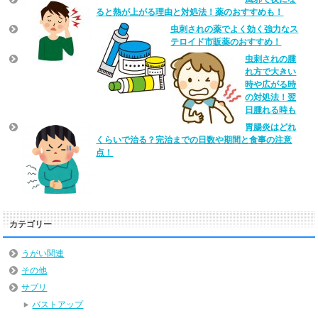
ると熱が上がる理由と対処法！薬のおすすめも！
虫刺されの薬でよく効く強力なス
テロイド市販薬のおすすめ！
虫刺されの腫
れ方で大きい
時や広がる時
の対処法！翌
日腫れる時も
胃腸炎はどれ
くらいで治る？完治までの日数や期間と食事の注意
点！
カテゴリー
うがい関連
その他
サプリ
バストアップ