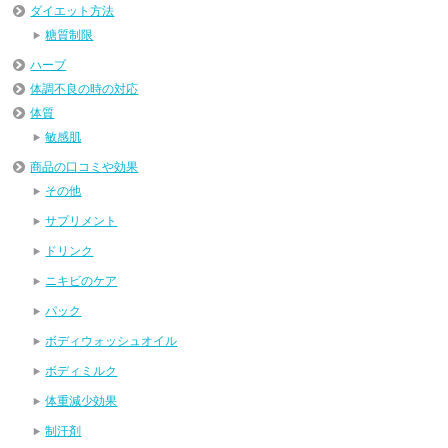
ダイエット方法
糖質制限
ハーブ
体調不良の時の対応
体質
敏感肌
商品の口コミや効果
その他
サプリメント
ドリンク
ニキビのケア
パック
ボディウォッシュオイル
ボディミルク
体重減少効果
制汗剤