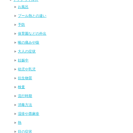
お風呂
プール熱との違い
予防
保育園などの外出
喉の痛みや咳
大人の症状
妊娠中
幼児や乳児
抗生物質
検査
流行時期
消毒方法
湿疹や蕁麻疹
熱
目の症状