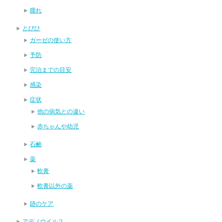
腫れ
とびひ
ガーゼの使い方
予防
完治までの目安
感染
症状
他の病気との違い
赤ちゃんや幼児
石鹸
薬
軟膏
軟膏以外の薬
跡のケア
アデノウイルス