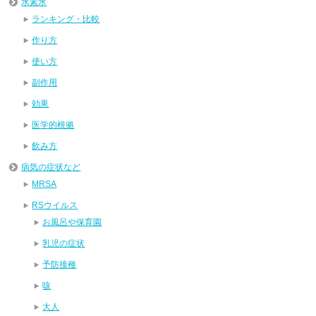
水素水
ランキング・比較
作り方
使い方
副作用
効果
医学的根拠
飲み方
病気の症状など
MRSA
RSウイルス
お風呂や保育園
乳児の症状
予防接種
咳
大人