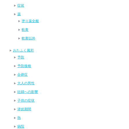
症状
薬
塗り薬全般
軟膏
軟膏以外
おたふく風邪
予防
予防接種
合併症
大人の男性
妊婦への影響
子供の症状
潜伏期間
熱
病院