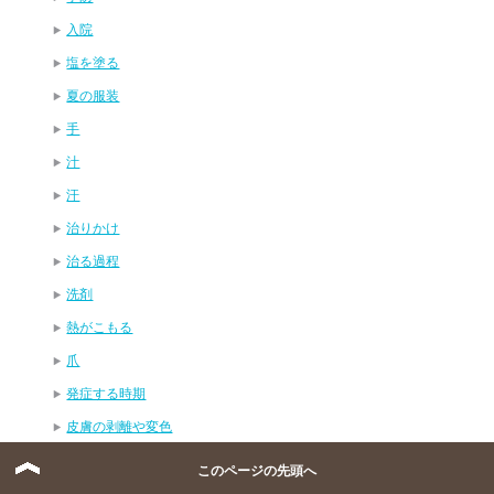
入院
塩を塗る
夏の服装
手
汁
汗
治りかけ
治る過程
洗剤
熱がこもる
爪
発症する時期
皮膚の剥離や変色
目の周り
このページの先頭へ
粉吹き