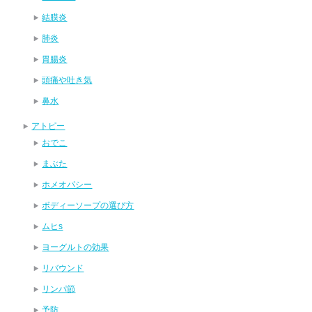
結膜炎
肺炎
胃腸炎
頭痛や吐き気
鼻水
アトピー
おでこ
まぶた
ホメオパシー
ボディーソープの選び方
ムヒs
ヨーグルトの効果
リバウンド
リンパ節
予防