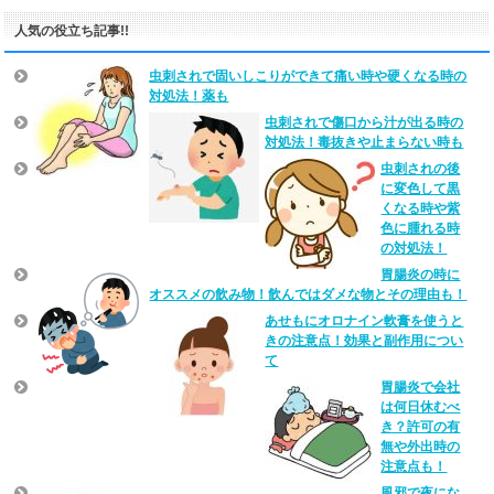
人気の役立ち記事!!
虫刺されで固いしこりができて痛い時や硬くなる時の
対処法！薬も
虫刺されで傷口から汁が出る時の
対処法！毒抜きや止まらない時も
虫刺されの後
に変色して黒
くなる時や紫
色に腫れる時
の対処法！
胃腸炎の時に
オススメの飲み物！飲んではダメな物とその理由も！
あせもにオロナイン軟膏を使うと
きの注意点！効果と副作用につい
て
胃腸炎で会社
は何日休むべ
き？許可の有
無や外出時の
注意点も！
風邪で夜にな