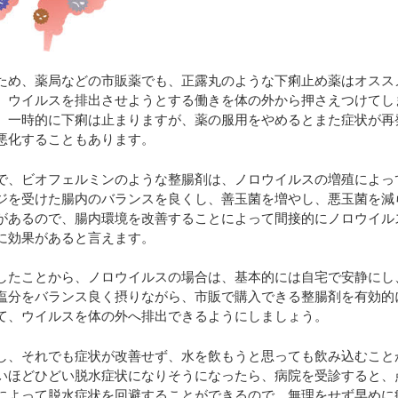
ため、薬局などの市販薬でも、正露丸のような下痢止め薬はオスス
、ウイルスを排出させようとする働きを体の外から押さえつけてし
、一時的に下痢は止まりますが、薬の服用をやめるとまた症状が再
悪化することもあります。
で、ビオフェルミンのような整腸剤は、ノロウイルスの増殖によっ
ジを受けた腸内のバランスを良くし、善玉菌を増やし、悪玉菌を減
があるので、腸内環境を改善することによって間接的にノロウイル
に効果があると言えます。
したことから、ノロウイルスの場合は、基本的には自宅で安静にし
塩分をバランス良く摂りながら、市販で購入できる整腸剤を有効的
て、ウイルスを体の外へ排出できるようにしましょう。
し、それでも症状が改善せず、水を飲もうと思っても飲み込むこと
いほどひどい脱水症状になりそうになったら、病院を受診すると、
によって脱水症状を回避することができるので、無理をせず早めに