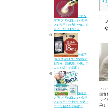
3
ま
アロン
ザ(サプリ)の口コミや効果
と副作用！精力性や臭い対
策に！悪い口コミも
牡蠣侍
(サプリ)の口コミや効果と
副作用！効果無しや悪い口
コミも隠さず暴露！
ノロ
菌活美
因食
人(サプリ)の口コミや効果
ウイ
と副作用！効果なしや悪い
染す
口コミも隠さず暴露！