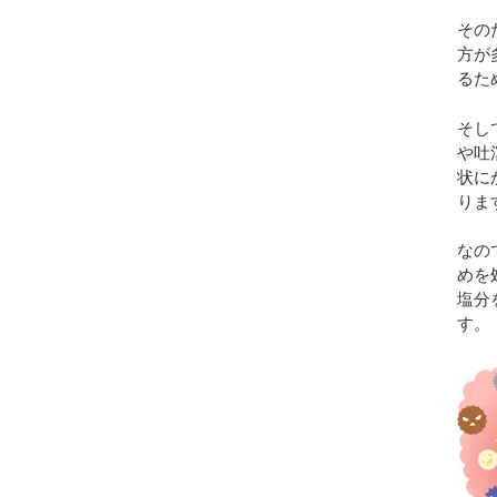
その
方が
るた
そし
や吐
状に
りま
なの
めを
塩分
す。