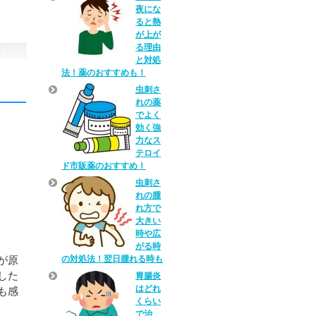
夜にな
ると熱
が上が
る理由
と対処
法！薬のおすすめも！
虫刺さ
れの薬
でよく
効く強
力なス
テロイ
ド市販薬のおすすめ！
虫刺さ
れの腫
れ方で
大きい
時や広
がる時
の対処法！翌日腫れる時も
が原
した
胃腸炎
はどれ
も感
くらい
で治