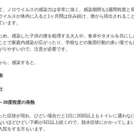
て、ノロウイルスの感染力は非常に強く、感染期間も1週間程度と
ウイルスが体内に入ると1ヶ月間は住み続け、便から排出されるこ
ています。
ため、感染した子供の便を処理する大人や、食卓やタオルを共にし
ことで家庭内感染が広がったり、学校などの集団行動の多い場でも
がりやすいので、注意が必要です。
から、感染すると、
痢
吐
7～38度程度の発熱
った症状が現れ、ひどい場合だと1日に20回以上もトイレに通わな
ないほどひどい下痢が3日以上続くので、脱水症状にかかってしま
入院をする方もいます。