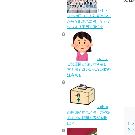
シミト
リーの口コミ！効果はいつ
から？肌荒れに対してシミ
ウスより圧倒的優位☆
赤ニキ
ビの原因と治し方や潰し
方！潰す時や治らない時の
注意点も
内出血
の原因や病気と治し方や治
るまでの期間！広がる時
は？
1
ノ
2
ノ