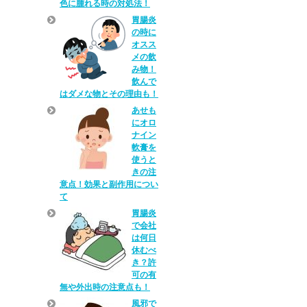
色に腫れる時の対処法！
胃腸炎
の時に
オスス
メの飲
み物！
飲んで
はダメな物とその理由も！
あせも
にオロ
ナイン
軟膏を
使うと
きの注
意点！効果と副作用につい
て
胃腸炎
で会社
は何日
休むべ
き？許
可の有
無や外出時の注意点も！
風邪で