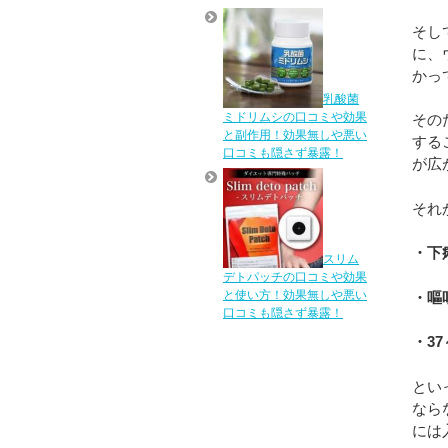
そし
に、
かっ
乳酸菌
ミドリムシの口コミや効果
その
と副作用！効果無しや悪い
する
口コミも隠さず暴露！
が広
それ
・下
スリム
デトパッチの口コミや効果
と使い方！効果無しや悪い
・嘔
口コミも隠さず暴露！
・3
とい
なら
には