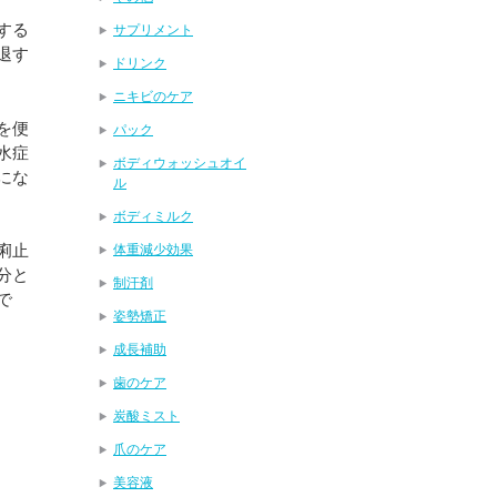
する
サプリメント
退す
ドリンク
ニキビのケア
を便
パック
水症
ボディウォッシュオイ
にな
ル
ボディミルク
痢止
体重減少効果
分と
制汗剤
で
姿勢矯正
成長補助
歯のケア
炭酸ミスト
爪のケア
美容液