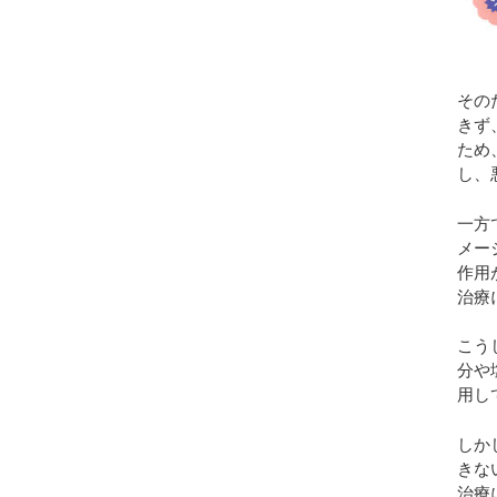
その
きず
ため
し、
一方
メー
作用
治療
こう
分や
用し
しか
きな
治療