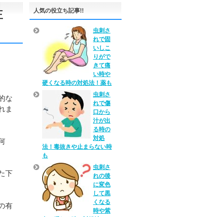
人気の役立ち記事!!
正
虫刺さ
れで固
いしこ
りがで
きて痛
い時や
硬くなる時の対処法！薬も
虫刺さ
的な
れで傷
れま
口から
汁が出
る時の
対処
何
法！毒抜きや止まらない時
も
虫刺さ
た下
れの後
に変色
して黒
くなる
の有
時や紫