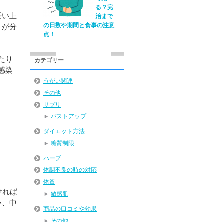
る？完
長い上
治まで
の日数や期間と食事の注意
とが分
点！
たり
カテゴリー
感染
うがい関連
その他
サプリ
バストアップ
ダイエット方法
糖質制限
ハーブ
体調不良の時の対応
体質
ければ
敏感肌
い、中
商品の口コミや効果
その他