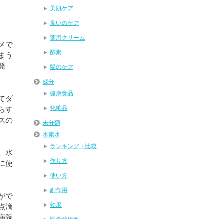
美肌ケア
臭いのケア
薬用クリーム
メで
酵素
まう
発
髪のケア
成分
健康食品
てダ
化粧品
らす
スの
未分類
水素水
ランキング・比較
、水
作り方
に使
使い方
副作用
がで
効果
点滴
病院