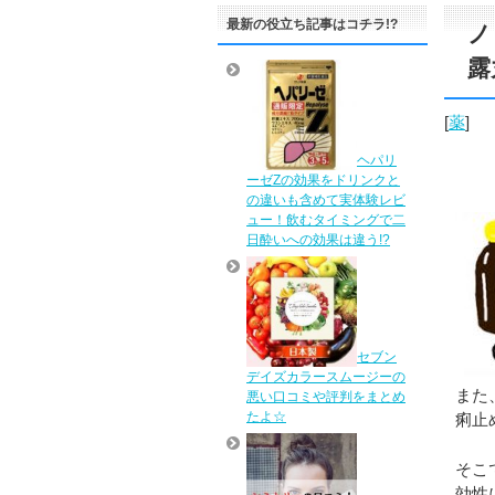
最新の役立ち記事はコチラ!?
ノ
露
[
薬
]
ヘパリ
ーゼZの効果をドリンクと
の違いも含めて実体験レビ
ュー！飲むタイミングで二
日酔いへの効果は違う!?
セブン
デイズカラースムージーの
また
悪い口コミや評判をまとめ
たよ☆
痢止
そこ
効性