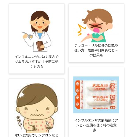
テラコートリル軟膏の効能や
使い方！陰部や口内炎などへ
の効果も
インフルエンザに効く漢方で
ツムラのおすすめ！予防に効
くものも
インフルエンザの解熱剤にア
ンヒバ座薬を使う時の注意
点！
水いぼの薬でリンデロンなど