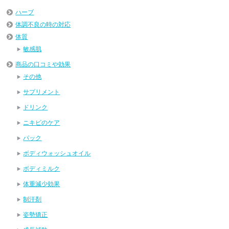
ハーブ
体調不良の時の対応
体質
敏感肌
商品の口コミや効果
その他
サプリメント
ドリンク
ニキビのケア
パック
ボディウォッシュオイル
ボディミルク
体重減少効果
制汗剤
姿勢矯正