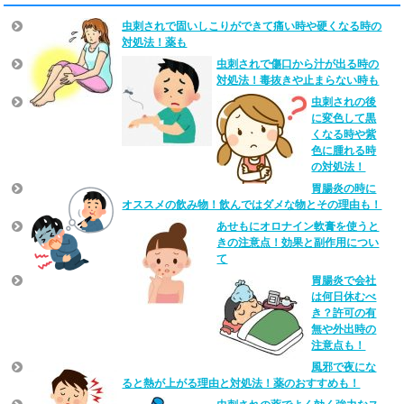
虫刺されで固いしこりができて痛い時や硬くなる時の
対処法！薬も
虫刺されで傷口から汁が出る時の
対処法！毒抜きや止まらない時も
虫刺されの後
に変色して黒
くなる時や紫
色に腫れる時
の対処法！
胃腸炎の時に
オススメの飲み物！飲んではダメな物とその理由も！
あせもにオロナイン軟膏を使うと
きの注意点！効果と副作用につい
て
胃腸炎で会社
は何日休むべ
き？許可の有
無や外出時の
注意点も！
風邪で夜にな
ると熱が上がる理由と対処法！薬のおすすめも！