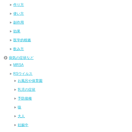
作り方
使い方
副作用
効果
医学的根拠
飲み方
病気の症状など
MRSA
RSウイルス
お風呂や保育園
乳児の症状
予防接種
咳
大人
妊娠中