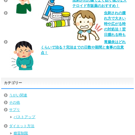
虫刺されの薬でよく効く強力なス
テロイド市販薬のおすすめ！
虫刺されの腫
れ方で大きい
時や広がる時
の対処法！翌
日腫れる時も
胃腸炎はどれ
くらいで治る？完治までの日数や期間と食事の注意
点！
カテゴリー
うがい関連
その他
サプリ
バストアップ
ダイエット方法
糖質制限