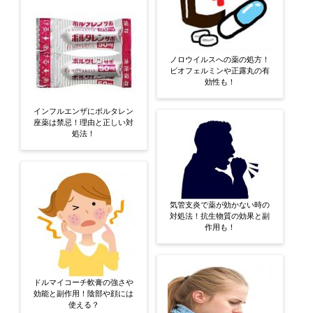
ノロウイルスへの薬の処方！
ビオフェルミンや正露丸の有
効性も！
インフルエンザにボルタレン
座薬は禁忌！理由と正しい対
処法！
気管支炎で薬が効かない時の
対処法！抗生物質の効果と副
作用も！
ドルマイコーチ軟膏の強さや
効能と副作用！陰部や顔には
使える？