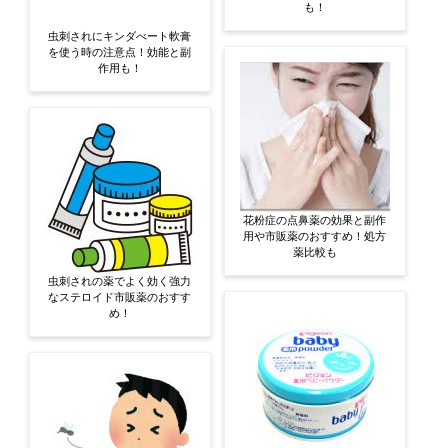
も！
虫刺されにキンダべート軟膏
を使う時の注意点！効能と副
作用も！
花粉症の点鼻薬の効果と副作
用や市販薬のおすすめ！処方
薬比較も
虫刺されの薬でよく効く強力
なステロイド市販薬のおすす
め！