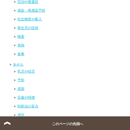
完治や後遺症
感染・再感染予防
抗生物質や吸入
新生児の症状
検査
発熱
食事
あせも
乳児や幼児
予防
原因
定義や特徴
対処法の盲点
感染
症状
このページの先頭へ