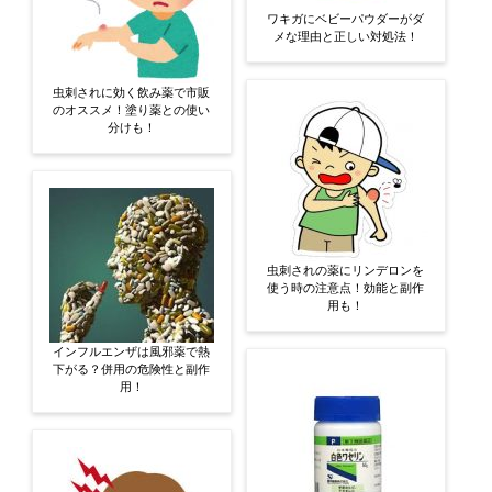
ワキガにベビーパウダーがダ
メな理由と正しい対処法！
虫刺されに効く飲み薬で市販
のオススメ！塗り薬との使い
分けも！
虫刺されの薬にリンデロンを
使う時の注意点！効能と副作
用も！
インフルエンザは風邪薬で熱
下がる？併用の危険性と副作
用！