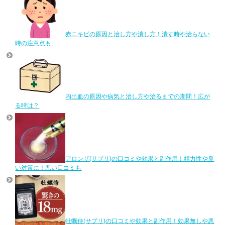
赤ニキビの原因と治し方や潰し方！潰す時や治らない
時の注意点も
内出血の原因や病気と治し方や治るまでの期間！広が
る時は？
アロンザ(サプリ)の口コミや効果と副作用！精力性や臭
い対策に！悪い口コミも
牡蠣侍(サプリ)の口コミや効果と副作用！効果無しや悪