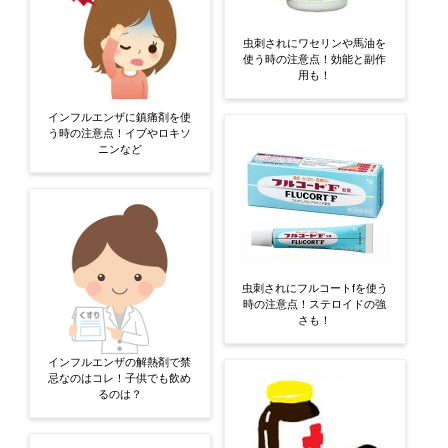
虫刺されにワセリンや馬油を
使う時の注意点！効能と副作
用も！
インフルエンザに鎮痛剤を使
う時の注意点！イブやロキソ
ニンなど
虫刺されにフルコートfを使う
時の注意点！ステロイドの強
さも！
インフルエンザの解熱剤で禁
忌なのはコレ！子供でも飲め
るのは？