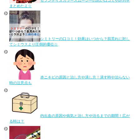
セブンデイズカラースムージーの悪い口コミや評判を
まとめたよ☆
シミトリーの口コミ！効果はいつから？肌荒れに対し
てシミウスより圧倒的優位☆
赤ニキビの原因と治し方や潰し方！潰す時や治らない
時の注意点も
内出血の原因や病気と治し方や治るまでの期間！広が
る時は？