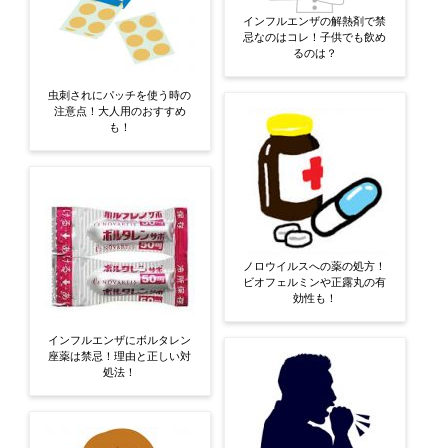
インフルエンザの解熱剤で禁
忌なのはコレ！子供でも飲め
るのは？
虫刺されにパッチを使う時の
注意点！大人用のおすすめ
も！
ノロウイルスへの薬の処方！
ビオフェルミンや正露丸の有
効性も！
インフルエンザにボルタレン
座薬は禁忌！理由と正しい対
処法！