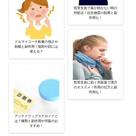
気管支炎で薬が効かない時の
対処法！抗生物質の効果と副
作用も！
ドルマイコーチ軟膏の強さや
効能と副作用！陰部や顔には
使える？
気管支炎に効く市販薬で漢方
のオススメ！作用の仕方と副
作用も！
アンテドラッグステロイドと
は？種類と副作用や市販のお
すすめ！