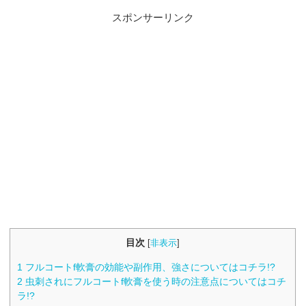
スポンサーリンク
目次
[
非表示
]
1
フルコートf軟膏の効能や副作用、強さについてはコチラ!?
2
虫刺されにフルコートf軟膏を使う時の注意点についてはコチ
ラ!?