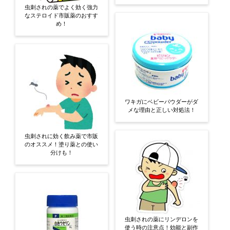
虫刺されの薬でよく効く強力
なステロイド市販薬のおすす
め！
ワキガにベビーパウダーがダ
メな理由と正しい対処法！
虫刺されに効く飲み薬で市販
のオススメ！塗り薬との使い
分けも！
虫刺されの薬にリンデロンを
使う時の注意点！効能と副作