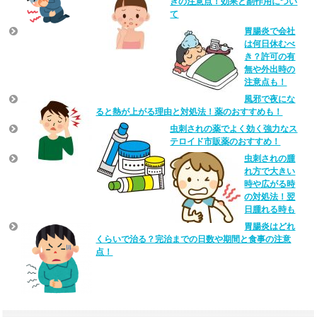
きの注意点！効果と副作用につい
て
胃腸炎で会社
は何日休むべ
き？許可の有
無や外出時の
注意点も！
風邪で夜にな
ると熱が上がる理由と対処法！薬のおすすめも！
虫刺されの薬でよく効く強力なス
テロイド市販薬のおすすめ！
虫刺されの腫
れ方で大きい
時や広がる時
の対処法！翌
日腫れる時も
胃腸炎はどれ
くらいで治る？完治までの日数や期間と食事の注意
点！