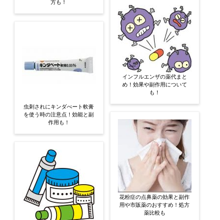
方も！
インフルエンザの薬代まと
め！効果や副作用について
も！
虫刺されにキンダべート軟膏
を使う時の注意点！効能と副
作用も！
花粉症の点鼻薬の効果と副作
用や市販薬のおすすめ！処方
薬比較も