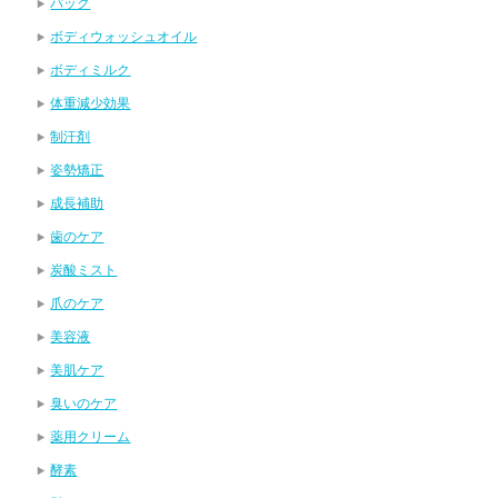
パック
ボディウォッシュオイル
ボディミルク
体重減少効果
制汗剤
姿勢矯正
成長補助
歯のケア
炭酸ミスト
爪のケア
美容液
美肌ケア
臭いのケア
薬用クリーム
酵素