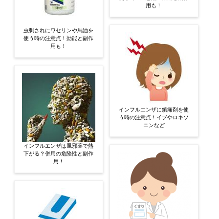
用も！
虫刺されにワセリンや馬油を
使う時の注意点！効能と副作
用も！
インフルエンザに鎮痛剤を使
う時の注意点！イブやロキソ
ニンなど
インフルエンザは風邪薬で熱
下がる？併用の危険性と副作
用！