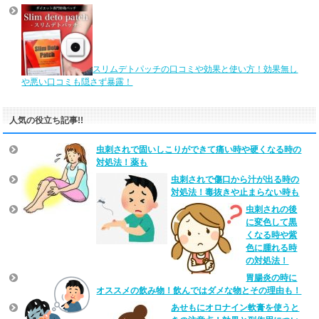
スリムデトパッチの口コミや効果と使い方！効果無し
や悪い口コミも隠さず暴露！
人気の役立ち記事!!
虫刺されで固いしこりができて痛い時や硬くなる時の
対処法！薬も
虫刺されで傷口から汁が出る時の
対処法！毒抜きや止まらない時も
虫刺されの後
に変色して黒
くなる時や紫
色に腫れる時
の対処法！
胃腸炎の時に
オススメの飲み物！飲んではダメな物とその理由も！
あせもにオロナイン軟膏を使うと