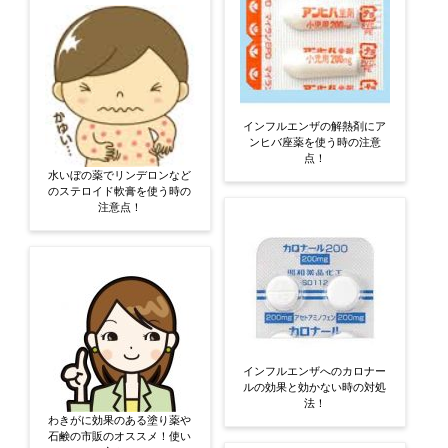
インフルエンザの解熱剤にア
ンヒバ座薬を使う時の注意
点！
水いぼの薬でリンデロンなど
のステロイド軟膏を使う時の
注意点！
インフルエンザへのカロナー
ルの効果と効かない時の対処
法！
わきがに効果のある塗り薬や
石鹸の市販のオススメ！使い