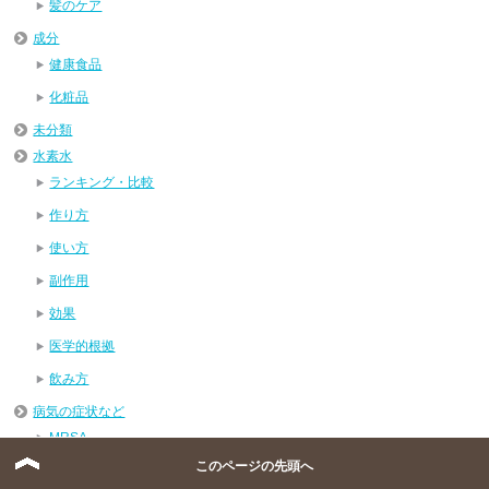
髪のケア
成分
健康食品
化粧品
未分類
水素水
ランキング・比較
作り方
使い方
副作用
効果
医学的根拠
飲み方
病気の症状など
MRSA
このページの先頭へ
RSウイルス